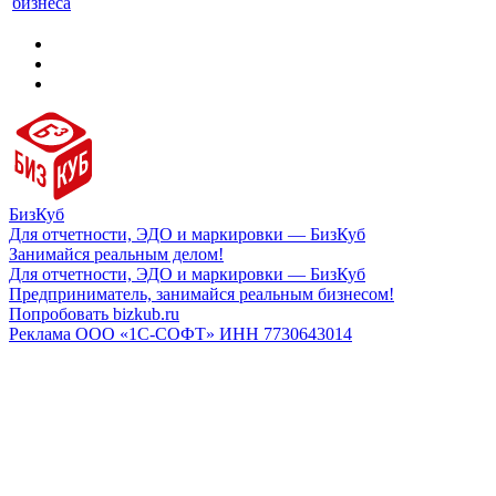
бизнеса
БизКуб
Для отчетности, ЭДО и маркировки — БизКуб
Занимайся реальным делом!
Для отчетности, ЭДО и маркировки — БизКуб
Предприниматель, занимайся реальным бизнесом!
Попробовать bizkub.ru
Реклама ООО «1С-СОФТ» ИНН 7730643014