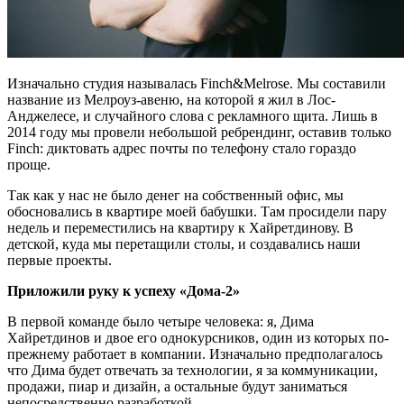
Изначально студия называлась Finch&Melrose. Мы составили
название из Мелроуз-авеню, на которой я жил в Лос-
Анджелесе, и случайного слова с рекламного щита. Лишь в
2014 году мы провели небольшой ребрендинг, оставив только
Finch: диктовать адрес почты по телефону стало гораздо
проще.
Так как у нас не было денег на собственный офис, мы
обосновались в квартире моей бабушки. Там просидели пару
недель и переместились на квартиру к Хайретдинову. В
детской, куда мы перетащили столы, и создавались наши
первые проекты.
Приложили руку к успеху «Дома-2»
В первой команде было четыре человека: я, Дима
Хайретдинов и двое его однокурсников, один из которых по-
прежнему работает в компании. Изначально предполагалось
что Дима будет отвечать за технологии, я за коммуникации,
продажи, пиар и дизайн, а остальные будут заниматься
непосредственно разработкой.