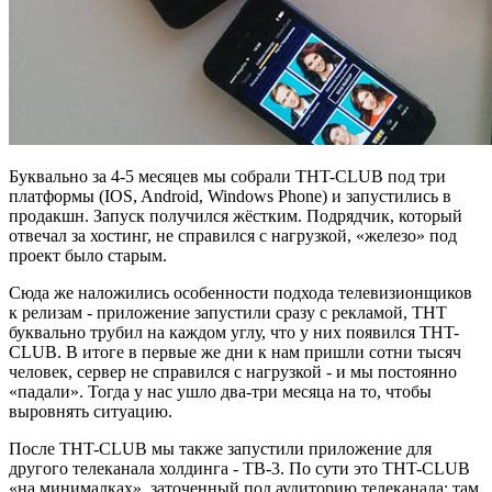
Буквально за 4-5 месяцев мы собрали THT-CLUB под три
платформы (IOS, Android, Windows Phone) и запустились в
продакшн. Запуск получился жёстким. Подрядчик, который
отвечал за хостинг, не справился с нагрузкой, «железо» под
проект было старым.
Сюда же наложились особенности подхода телевизионщиков
к релизам - приложение запустили сразу с рекламой, ТНТ
буквально трубил на каждом углу, что у них появился THT-
CLUB. В итоге в первые же дни к нам пришли сотни тысяч
человек, сервер не справился с нагрузкой - и мы постоянно
«падали». Тогда у нас ушло два-три месяца на то, чтобы
выровнять ситуацию.
После THT-CLUB мы также запустили приложение для
другого телеканала холдинга - ТВ-3. По сути это THT-CLUB
«на минималках», заточенный под аудиторию телеканала: там