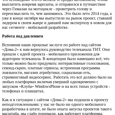
выплатить вовремя зарплаты, и отправился в путешествие
через Гималаи на мотоцикле - проветрить голову и
переосмыслить то, чем занимаюсь. Это было лето 2014 года, а
уже в конце октября мы выпустили на рынок проект, ставший
лидером в своем жанре и давший нам экспертизу в новом для
нас сегменте - мобильной разработке.
Работа под давлением
Вспомнив наши прошлые заслуги по работе над сайтом
«Дома-2» к нам вернулось руководство телеканала ТНТ. Они
пришли с идеей проекта - мобильного приложения для
аудитории телеканала. В концепции было намешано всё, что
только можно было придумать: интерактивные голосования,
секонд-скрин, платные сервисы, встроенная программа
лояльности, магазин атрибутики, социальная сеть,
стриминговый видеосервис. Работать это всё должно было на
любых платформах включая умерший одновременно с
запуском «Клуба» WindowsPhone и на всех типах устройств -
телефонах и планшетах.
Как и в ситуации с сайтом «Дома-2» мы подошли к проекту
неподготовленными: у нас не было ни одного мобильного
разработчика в штате, не было опыта запуска проектов такого
масштаба, мы слабо понимали, как работают платформы.