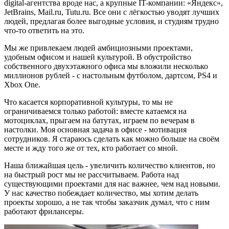
digital-агентства вроде нас, а крупные IT-компании: «Яндекс»,
JetBrains, Mail.ru, Tutu.ru. Все они с лёгкостью уводят лучших
людей, предлагая более выгодные условия, и студиям трудно
что-то ответить на это.
Мы же привлекаем людей амбициозными проектами,
удобным офисом и нашей культурой. В обустройство
собственного двухэтажного офиса мы вложили несколько
миллионов рублей - с настольным футболом, дартсом, PS4 и
Xbox One.
Что касается корпоративной культуры, то мы не
ограничиваемся только работой: вместе катаемся на
мотоциклах, прыгаем на батутах, играем по вечерам в
настолки. Моя основная задача в офисе - мотивация
сотрудников. Я стараюсь сделать как можно больше на своём
месте и жду того же от тех, кто работает со мной.
Наша ближайшая цель - увеличить количество клиентов, но
на быстрый рост мы не рассчитываем. Работа над
существующими проектами для нас важнее, чем над новыми.
У нас качество побеждает количество, мы хотим делать
проекты хорошо, а не так чтобы заказчик думал, что с ним
работают фрилансеры.