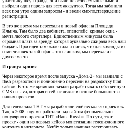
участнику шоу. Правда, они были не особо смышлёными и
выбрали один пароль для всех аккаунтов. Тогда мы забанили
всех под утро одним запросом - и ввели смс-подтверждение
регистрации.
В это же время мы переехали в новый офис на Площади
Ильича. Там было два кабинета, опенспейс, кривые окна -
мечта любого стартапера. Единственным минусом была
огромная плата за аренду, которая буквально сжирала весь наш
бюджет. Просидев там около года и поняв, что для команды из
семи человек такой офис - это слишком, мы переехали в
другое место.
И грянул кризис
Через некоторое время после запуска «Дома-2» мы завязали с
flash-разработкой и полноценно пересели на разработку html-
сайтов. В это же время мы начали разрабатывать собственную
CMS на Java, которая и сейчас лежит в основе большинства
наших проектов.
Для телеканала THT мы разработали ещё несколько проектов.
Так, в 2008 году мы работали над сайтом феноменально
популярного проекта ТНТ «Наша Russia». По сути, этот
проект - один из первых кейсов монетизации телевизионного
контента в интернете. Netflix только начинал раскручивать