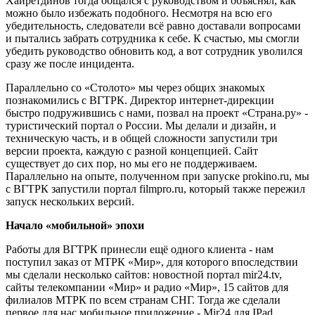
Хайретдинов тогда общался с руководством и объяснял, как
можно было избежать подобного. Несмотря на всю его
убедительность, следователи всё равно доставали вопросами
и пытались забрать сотрудника к себе. К счастью, мы смогли
убедить руководство обновить код, а вот сотрудник уволился
сразу же после инцидента.
Параллельно со «Столото» мы через общих знакомых
познакомились с ВГТРК. Директор интернет-дирекции
быстро подружившись с нами, позвал на проект «Страна.ру» -
туристический портал о России. Мы делали и дизайн, и
техническую часть, и в общей сложности запустили три
версии проекта, каждую с разной концепцией. Сайт
существует до сих пор, но мы его не поддерживаем.
Параллельно на опыте, полученном при запуске prokino.ru, мы
с ВГТРК запустили портал filmpro.ru, который также пережил
запуск нескольких версий.
Начало «мобильной» эпохи
Работы для ВГТРК принесли ещё одного клиента - нам
поступил заказ от МТРК «Мир», для которого впоследствии
мы сделали несколько сайтов: новостной портал mir24.tv,
сайты телекомпании «Мир» и радио «Мир», 15 сайтов для
филиалов МТРК по всем странам СНГ. Тогда же сделали
первое для нас мобильное приложение - Mir24 для IPad.