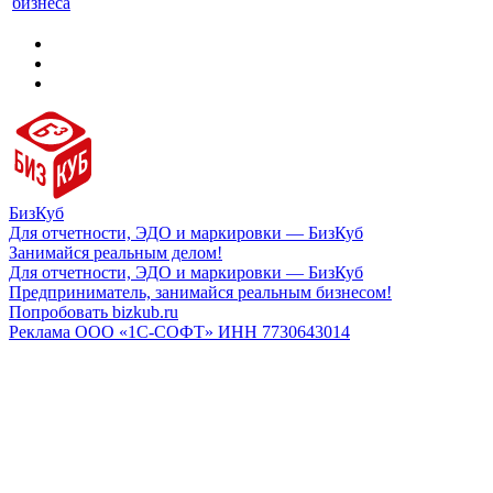
бизнеса
БизКуб
Для отчетности, ЭДО и маркировки — БизКуб
Занимайся реальным делом!
Для отчетности, ЭДО и маркировки — БизКуб
Предприниматель, занимайся реальным бизнесом!
Попробовать bizkub.ru
Реклама ООО «1С-СОФТ» ИНН 7730643014