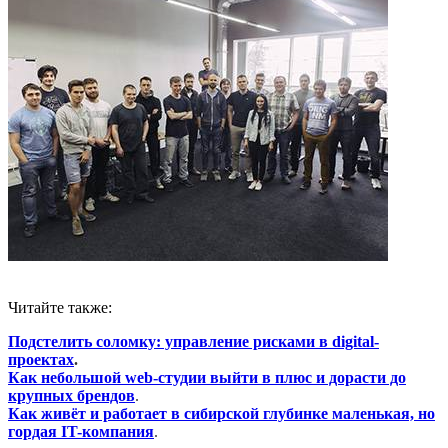
Читайте также:
Подстелить соломку: управление рисками в digital-
проектах
.
Как небольшой web-студии выйти в плюс и дорасти до
крупных брендов
.
Как живёт и работает в сибирской глубинке маленькая, но
гордая IT-компания
.