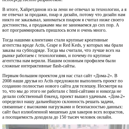
В итоге, Хайретдинов из-за лени не отвечал за технологии, а я
не отвечал за продажи, пиар и дизайн, потому что дизайн нам
никто не заказывал, заниматься пиаром я считал ниже своего
достоинства, а продажами мы не занимаемся до сих пор. А
вот программировать пришлось всем и очень много.
Тогда нашими клиентами стали крупные креативные
агентства вроде Actis, Grape и Red Keds, у которых мы брали
заказы на субподряде. Тогда мы считали, что лучше всех на
рынке работаем с технологиями, и почему-то крупные
агентства нам верили. Нашим основным профилем были
сложные интерактивные flash-сайты.
Первым большим проектом для нас стал сайт «Дома-2». В
2008 наши друзья из Actis предложили выполнить проект по
созданию полностью нового сайта для телешоу. Несмотря на
то, что мы до этого не работали с html-сайтами и никогда не
делали собственный бэкенд, проект вышел удачным. «Дом-2»
определил нашу дальнейшую склонность решать задачи,
связанные с высокими нагрузками и безопасностью данных:
сайт был излюбленной мишенью для хакеров всех возрастов,
а посещаемость доходила до 150 тысяч человек онлайн.