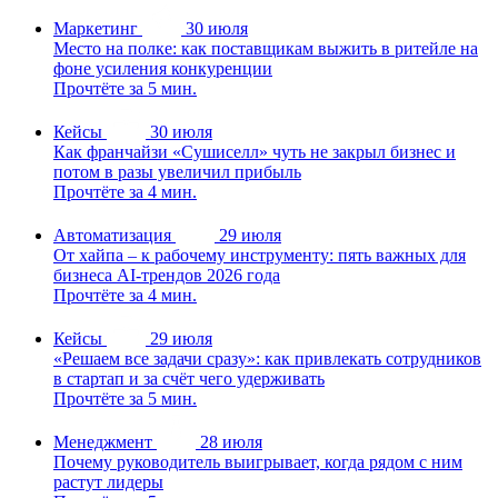
Маркетинг
30 июля
Место на полке: как поставщикам выжить в ритейле на
фоне усиления конкуренции
Прочтёте за 5 мин.
Кейсы
30 июля
Как франчайзи «Сушиселл» чуть не закрыл бизнес и
потом в разы увеличил прибыль
Прочтёте за 4 мин.
Автоматизация
29 июля
От хайпа – к рабочему инструменту: пять важных для
бизнеса AI-трендов 2026 года
Прочтёте за 4 мин.
Кейсы
29 июля
«Решаем все задачи сразу»: как привлекать сотрудников
в стартап и за счёт чего удерживать
Прочтёте за 5 мин.
Менеджмент
28 июля
Почему руководитель выигрывает, когда рядом с ним
растут лидеры