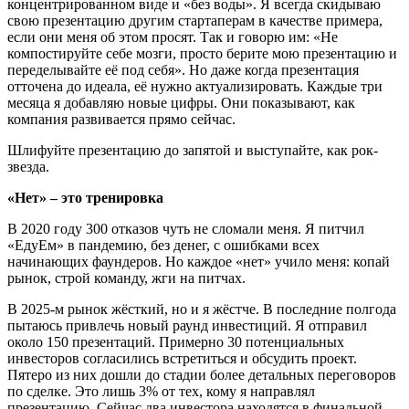
концентрированном виде и «без воды». Я всегда скидываю
свою презентацию другим стартаперам в качестве примера,
если они меня об этом просят. Так и говорю им: «Не
компостируйте себе мозги, просто берите мою презентацию и
переделывайте её под себя». Но даже когда презентация
отточена до идеала, её нужно актуализировать. Каждые три
месяца я добавляю новые цифры. Они показывают, как
компания развивается прямо сейчас.
Шлифуйте презентацию до запятой и выступайте, как рок-
звезда.
«Нет» – это тренировка
В 2020 году 300 отказов чуть не сломали меня. Я питчил
«ЕдуЕм» в пандемию, без денег, с ошибками всех
начинающих фаундеров. Но каждое «нет» учило меня: копай
рынок, строй команду, жги на питчах.
В 2025-м рынок жёсткий, но и я жёстче. В последние полгода
пытаюсь привлечь новый раунд инвестиций. Я отправил
около 150 презентаций. Примерно 30 потенциальных
инвесторов согласились встретиться и обсудить проект.
Пятеро из них дошли до стадии более детальных переговоров
по сделке. Это лишь 3% от тех, кому я направлял
презентацию. Сейчас два инвестора находятся в финальной