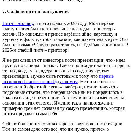
7. Слабый питч и выступление
Питч – это шоу
, и я это понял в 2020 году. Мои первые
выступления были как школьные доклады – инвесторы
зевали. Но однажды я принёс варёные яйца, картошку и
курочку в фольге, чтобы показать, как пахнет еда в купе. Это
был перфоманс! Слухи разлетелись, и «ЕдуЕм» запомнили. В
2025-м слабый питч – приговор.
Я не раз слышал от инвестора после презентации, что «идея
крутая, но слайды – шлак». Такое происходит часто на первых
этапах, когда у фаундера нет опыта создания крутых
презентаций. Нужно быть готовым к тому, что
первые
несколько блинов точно будут комом
. Не стоит бояться
негативной обратной связи – наоборот, нужно получить
подробные ответы, что понравилось или не понравилось в
каждом слайде презентации. А затем вносить изменения на
основании этих ответов. Именно так я на протяжении
примерно трёх лет создавал ту самую презентацию, которая
потом продавала сама себя.
Сейчас большинство инвесторов хвалят мою презентацию.
Там на самом деле есть всё, что им нужно, причём в