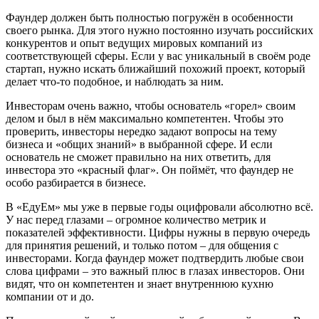
Фаундер должен быть полностью погружён в особенности
своего рынка. Для этого нужно постоянно изучать российских
конкурентов и опыт ведущих мировых компаний из
соответствующей сферы. Если у вас уникальный в своём роде
стартап, нужно искать ближайший похожий проект, который
делает что-то подобное, и наблюдать за ним.
Инвесторам очень важно, чтобы основатель «горел» своим
делом и был в нём максимально компетентен. Чтобы это
проверить, инвесторы нередко задают вопросы на тему
бизнеса и «общих знаний» в выбранной сфере. И если
основатель не сможет правильно на них ответить, для
инвестора это «красный флаг». Он поймёт, что фаундер не
особо разбирается в бизнесе.
В «ЕдуЕм» мы уже в первые годы оцифровали абсолютно всё.
У нас перед глазами – огромное количество метрик и
показателей эффективности. Цифры нужны в первую очередь
для принятия решений, и только потом – для общения с
инвесторами. Когда фаундер может подтвердить любые свои
слова цифрами – это важный плюс в глазах инвесторов. Они
видят, что он компетентен и знает внутреннюю кухню
компании от и до.