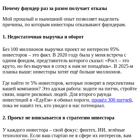
Почему фаундер раз за разом
получает
отказы
Мой прошлый и нынешний опыт позволяет выделить
причины, по которым инвесторы отказывают фаундерам.
1.
Недостаточная
выручка и оборот
Без 100 миллионов выручки проект не интересен 95%
инвесторов – это факт. В 2020 году была у меня встреча с
одним фондом, представитель которого сказал: «Рост – это
круто, но без выручки в сотку к нам не попадёшь». В 2025-м
планка выше: инвесторы хотят ещё больше миллионов.
Где найти те 5% инвесторов, которые поверят в перспективы
вашей компании? Это адская работа: ходите на питчи, стройте
связи, ищите рисковых людей. Для второго раунда
инвестиций в «ЕдуЕм» я обивал пороги,
провёл 300 питчей
,
пока не нашёл тех, кто увидел в нас потенциал.
2.
П
роект не
вписывается
в стратеги
ю
инвестора
У каждого инвестора – свой фокус: финтех, ИИ, зелёные
технологии. Если ваш стартап не в сфере их интересов, вам