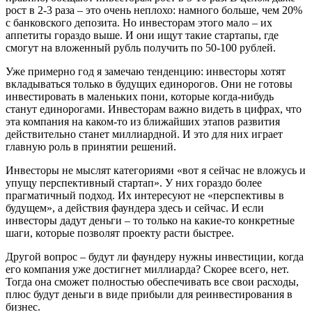
рост в 2-3 раза – это очень неплохо: намного больше, чем 20%
с банковского депозита. Но инвесторам этого мало – их
аппетиты гораздо выше. И они ищут такие стартапы, где
смогут на вложенный рубль получить по 50-100 рублей.
Уже примерно год я замечаю тенденцию: инвесторы хотят
вкладываться только в будущих единорогов. Они не готовы
инвестировать в маленьких пони, которые когда-нибудь
станут единорогами. Инвесторам важно видеть в цифрах, что
эта компания на каком-то из ближайших этапов развития
действительно станет миллиардной. И это для них играет
главную роль в принятии решений.
Инвесторы не мыслят категориями «вот я сейчас не вложусь и
упущу перспективный стартап». У них гораздо более
прагматичный подход. Их интересуют не «перспективы в
будущем», а действия фаундера здесь и сейчас. И если
инвесторы дадут деньги – то только на какие-то конкретные
шаги, которые позволят проекту расти быстрее.
Другой вопрос – будут ли фаундеру нужны инвестиции, когда
его компания уже достигнет миллиарда? Скорее всего, нет.
Тогда она сможет полностью обеспечивать все свои расходы,
плюс будут деньги в виде прибыли для реинвестирования в
бизнес.