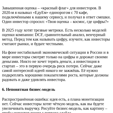
Завышенная оценка – «красный флаг» для инвесторов. В
2020-м я называл «ЕдуЕм» единорогом с 70 кафе,
подключёнными к нашему сервису, и получал в ответ смешки.
Один инвестор спросил: «Твоя оценка – космос, где цифры?»
В 2025 году хотят трезвые метрики. Есть несколько моделей
оценки компании: DCF, сравнительный анализ, венчурный
метод. Перед тем как называть цифру, изучите, как инвесторы
считают рынки, и будьте честными.
На фоне нестабильной экономической ситуации в России и в
мире инвесторы смотрят только на цифры и дорожат своими
деньгами. Никто не хочет терять деньги, а инвестиция в
стартап – это в первую очередь риск потери. Сейчас даже
самой интересной идеей никого не зажжёшь. Её нужно
подкреплять хорошими показателями роста, которые должны
радовать и даже удивлять инвестора.
6. Непонятная бизнес-модель
Распространённая ошибка: идея есть, а плана монетизации
нет. Сейчас инвесторы хотят чёткую модель, как вы будете
увеличивать выручку. Рисуйте бизнес-модель, как картину –
чтобы инвестор понял с первого слайда.