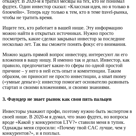
откажут. В 2020-м я тратил месяцы на тех, кто не понимал
фудтех. Один инвестор сказал: «Классная идея, но я только в
блокчейн». Теперь иду только к тем, кто в теме travel-рынка,
чтобы не тратить время.
Ищите тех, кто работает в вашей нише. Эту информацию
можно найти в открытых источниках. Нужно просто
посмотреть, какие сделки закрывал инвестор за последние
несколько лет. Так вы сможете понять фокус его внимания.
Можно задать прямой вопрос инвестору, интересуют ли его
вложения в вашу нишу. Я именно так и делал. Инвестор, как
правило, предпочитает какие-то сферы по одной простой
причине – у него в ней есть опыт и компетенции. Таким
образом, он приносит не просто инвестиции, а smart money
(«умные деньги»): инвестор помогает основателю развивать
стартап и своими вложениями, и своими знаниями.
3. Фаундер не знает рынок как свои пять пальцев
Инвесторы уважают профи, поэтому нужно быть экспертом в
своей нише. В 2020-м я думал, что знаю фудтех, но вопросы
вроде «Какой у конкурентов LTV?» ставили меня в тупик.
Однажды меня спросили: «Почему твой CAC лучше, чем у
конкурентов?», и я поплыл.