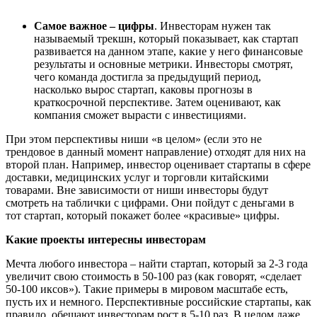
Самое важное – цифры
. Инвесторам нужен так
называемый трекшн, который показывает, как стартап
развивается на данном этапе, какие у него финансовые
результаты и основные метрики. Инвесторы смотрят,
чего команда достигла за предыдущий период,
насколько вырос стартап, каковы прогнозы в
краткосрочной перспективе. Затем оценивают, как
компания сможет вырасти с инвестициями.
При этом перспективы ниши «в целом» (если это не
трендовое в данный момент направление) отходят для них на
второй план. Например, инвестор оценивает стартапы в сфере
доставки, медицинских услуг и торговли китайскими
товарами. Вне зависимости от ниши инвесторы будут
смотреть на таблички с цифрами. Они пойдут с деньгами в
тот стартап, который покажет более «красивые» цифры.
Какие проекты интересны инвесторам
Мечта любого инвестора – найти стартап, который за 2-3 года
увеличит свою стоимость в 50-100 раз (как говорят, «сделает
50-100 иксов»). Такие примеры в мировом масштабе есть,
пусть их и немного. Перспективные российские стартапы, как
правило, обещают инвесторам рост в 5-10 раз. В целом даже