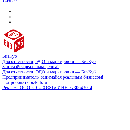
бизнеса
БизКуб
Для отчетности, ЭДО и маркировки — БизКуб
Занимайся реальным делом!
Для отчетности, ЭДО и маркировки — БизКуб
Предприниматель, занимайся реальным бизнесом!
Попробовать bizkub.ru
Реклама ООО «1С-СОФТ» ИНН 7730643014