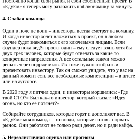
Постоянно копай свой рынок и свой собственный проект. В
«ЕдуЕм» я теперь могу разложить unit-экономику за минуту.
4. Слабая команда
Один в поле не воин – инвесторы всегда смотрят на команду.
И когда инвестор хочет вложиться в проект, он в любом
случае будет знакомиться с его ключевыми лицами. Если
фаундер пока ведёт проект один – ему следует взять хотя бы
двух-трёх человек, которые будут отвечать за какие-то
конкретные направления. А все остальные задачи можно
решать через подрядчиков. Их тоже нужно отобрать и
презентовать инвестору. Так он сможет увидеть, что у вас на
данный момент есть все необходимые компетенции – в штате
или на аутсорсе.
В 2020 году я питчил один, и инвесторы морщились: «Где
твой CTO?» Был как-то инвестор, который сказал: «Идея
огонь, но кто её потянет?»
Собирайте сотрудников, которые горят и дополняют вас. В
«ЕдуЕм» моя команда – это люди, которые готовы порвать
рынок. Они работают не только ради денег, но и ради кайфа.
5. Нереалистичная оценка или прогнозы