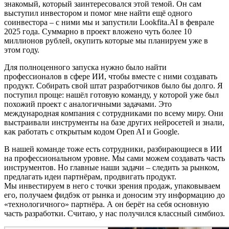
знакомый, который заинтересовался этой темой. Он сам
выступил инвестором и помог мне найти ещё одного
соинвестора – с ними мы и запустили Lookfita.AI в феврале
2025 года. Суммарно в проект вложено чуть более 10
миллионов рублей, окупить которые мы планируем уже в
этом году.
Для полноценного запуска нужно было найти
профессионалов в сфере ИИ, чтобы вместе с ними создавать
продукт. Собирать свой штат разработчиков было бы долго. Я
поступил проще: нашёл готовую команду, у которой уже был
похожий проект с аналогичными задачами. Это
международная компания с сотрудниками по всему миру. Они
выстраивали инструменты на базе других нейросетей и знали,
как работать с открытым кодом Open AI и Google.
В нашей команде тоже есть сотрудники, разбирающиеся в ИИ
на профессиональном уровне. Мы сами можем создавать часть
инструментов. Но главные наши задачи – следить за рынком,
предлагать идеи партнёрам, продвигать продукт.
Мы инвестируем в него с точки зрения продаж, упаковываем
его, получаем фидбэк от рынка и доносим эту информацию до
«технологичного» партнёра. А он берёт на себя основную
часть разработки. Считаю, у нас получился классный симбиоз.