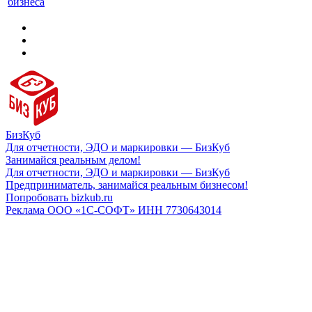
бизнеса
БизКуб
Для отчетности, ЭДО и маркировки — БизКуб
Занимайся реальным делом!
Для отчетности, ЭДО и маркировки — БизКуб
Предприниматель, занимайся реальным бизнесом!
Попробовать bizkub.ru
Реклама ООО «1С-СОФТ» ИНН 7730643014