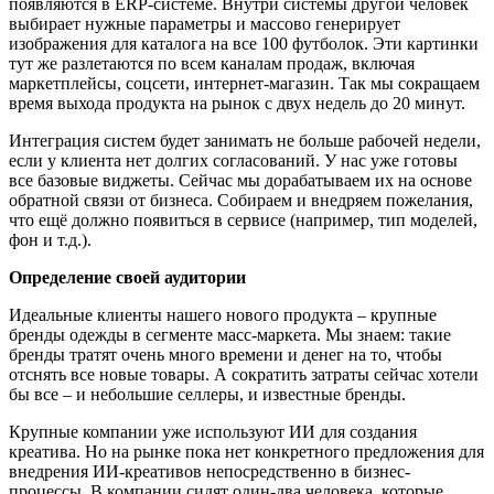
появляются в ERP-системе. Внутри системы другой человек
выбирает нужные параметры и массово генерирует
изображения для каталога на все 100 футболок. Эти картинки
тут же разлетаются по всем каналам продаж, включая
маркетплейсы, соцсети, интернет-магазин. Так мы сокращаем
время выхода продукта на рынок с двух недель до 20 минут.
Интеграция систем будет занимать не больше рабочей недели,
если у клиента нет долгих согласований. У нас уже готовы
все базовые виджеты. Сейчас мы дорабатываем их на основе
обратной связи от бизнеса. Собираем и внедряем пожелания,
что ещё должно появиться в сервисе (например, тип моделей,
фон и т.д.).
Определение своей аудитории
Идеальные клиенты нашего нового продукта – крупные
бренды одежды в сегменте масс-маркета. Мы знаем: такие
бренды тратят очень много времени и денег на то, чтобы
отснять все новые товары. А сократить затраты сейчас хотели
бы все – и небольшие селлеры, и известные бренды.
Крупные компании уже используют ИИ для создания
креатива. Но на рынке пока нет конкретного предложения для
внедрения ИИ-креативов непосредственно в бизнес-
процессы. В компании сидят один-два человека, которые