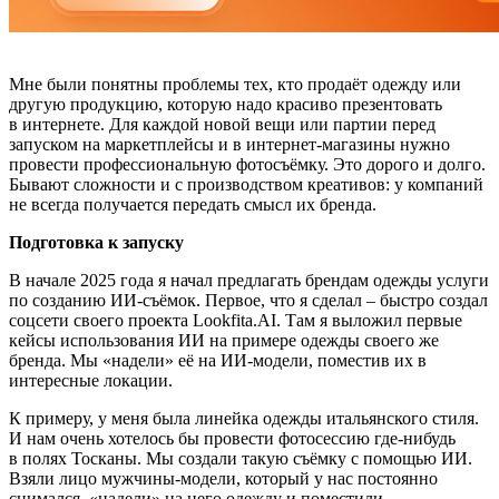
Мне были понятны проблемы тех, кто продаёт одежду или
другую продукцию, которую надо красиво презентовать
в интернете. Для каждой новой вещи или партии перед
запуском на маркетплейсы и в интернет-магазины нужно
провести профессиональную фотосъёмку. Это дорого и долго.
Бывают сложности и с производством креативов: у компаний
не всегда получается передать смысл их бренда.
Подготовка к запуску
В начале 2025 года я начал предлагать брендам одежды услуги
по созданию ИИ-съёмок. Первое, что я сделал – быстро создал
соцсети своего проекта Lookfita.AI. Там я выложил первые
кейсы использования ИИ на примере одежды своего же
бренда. Мы «надели» её на ИИ-модели, поместив их в
интересные локации.
К примеру, у меня была линейка одежды итальянского стиля.
И нам очень хотелось бы провести фотосессию где-нибудь
в полях Тосканы. Мы создали такую съёмку с помощью ИИ.
Взяли лицо мужчины-модели, который у нас постоянно
снимался, «надели» на него одежду и поместили