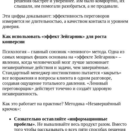
решения быстрее и увереннее. Им было комфортно, их
слышали, им помогали разобраться, а не продавали.
Эти цифры доказывают: эффективность переговоров
измеряется не длительностью, а качеством контакта и уровнем
доверия.
Как использовать «эффект Зейгарник» для роста
конверсии
Психология – главный союзник «ленивого» метода. Одна из
самых мощных фишек основана на «эффекте Зейгарник» –
явлении, когда человеческий мозг лучше запоминает
незавершённые действия и задачи, чем завершённые.
Стандартный менеджер инстинктивно пытается «закрыть»
все возражения и вопросы клиента в одном разговоре,
создавая ощущение тотального давления. «Ленивый
переговорщик» действует точечно и создаёт здоровую
незавершенность.
Как это работает на практике? Методика «Незавершённый
крючок»:
Сознательно оставляйте «информационные
пробелы»
. Не вываливайте весь продукт разом. Вместо
того чтобы рассказывать о всех пяти способах решения