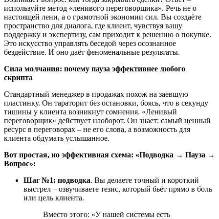
используйте метод «ленивого переговорщика». Речь не о
настоящей лени, а о грамотной экономии сил. Вы создаёте
пространство для диалога, где клиент, чувствуя вашу
поддержку и экспертизу, сам приходит к решению о покупке.
Это искусство управлять беседой через осознанное
бездействие. И оно даёт феноменальные результаты.
Сила молчания: почему пауза эффективнее любого
скрипта
Стандартный менеджер в продажах похож на заевшую
пластинку. Он тараторит без остановки, боясь, что в секунду
тишины у клиента возникнут сомнения. «Ленивый
переговорщик» действует наоборот. Он знает: самый ценный
ресурс в переговорах – не его слова, а возможность для
клиента обдумать услышанное.
Вот простая, но эффективная схема: «Подводка → Пауза →
Вопрос»:
Шаг №1: подводка
. Вы делаете точный и короткий
выстрел – озвучиваете тезис, который бьёт прямо в боль
или цель клиента.
Вместо этого: «У нашей системы есть