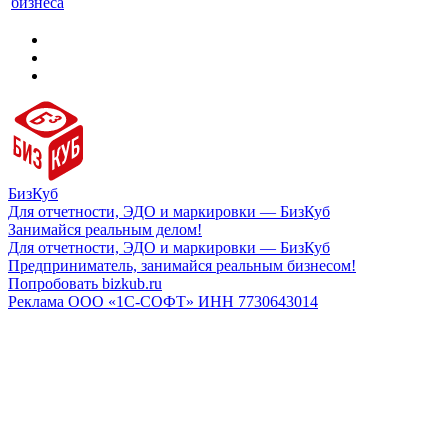
бизнеса
БизКуб
Для отчетности, ЭДО и маркировки — БизКуб
Занимайся реальным делом!
Для отчетности, ЭДО и маркировки — БизКуб
Предприниматель, занимайся реальным бизнесом!
Попробовать bizkub.ru
Реклама ООО «1С-СОФТ» ИНН 7730643014