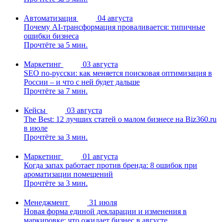
Автоматизация
04 августа
Почему AI-трансформация проваливается: типичные
ошибки бизнеса
Прочтёте за 5 мин.
Маркетинг
03 августа
SEO по-русски: как меняется поисковая оптимизация в
России – и что с ней будет дальше
Прочтёте за 7 мин.
Кейсы
03 августа
The Best: 12 лучших статей о малом бизнесе на Biz360.ru
в июле
Прочтёте за 3 мин.
Маркетинг
01 августа
Когда запах работает против бренда: 8 ошибок при
ароматизации помещений
Прочтёте за 3 мин.
Менеджмент
31 июля
Новая форма единой декларации и изменения в
маркировке: что ожидает бизнес в августе