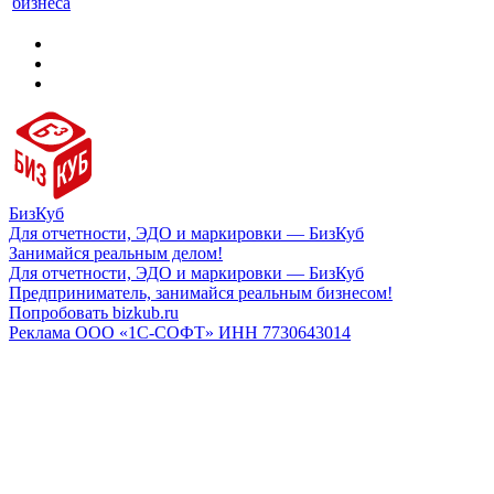
бизнеса
БизКуб
Для отчетности, ЭДО и маркировки — БизКуб
Занимайся реальным делом!
Для отчетности, ЭДО и маркировки — БизКуб
Предприниматель, занимайся реальным бизнесом!
Попробовать bizkub.ru
Реклама ООО «1С-СОФТ» ИНН 7730643014