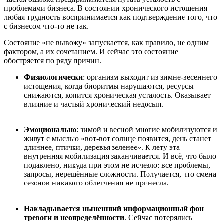
проблемами бизнеса. В состоянии хронического истощения
любая трудность воспринимается как подтверждение того, что
с бизнесом что-то не так.
Состояние «не вывожу» запускается, как правило, не одним
фактором, а их сочетанием. И сейчас это состояние
обостряется по ряду причин.
Физиологически
: организм выходит из зимне-весеннего
истощения, когда биоритмы нарушаются, ресурсы
снижаются, копится хроническая усталость. Оказывает
влияние и частый хронический недосып.
Эмоционально
: зимой и весной многие мобилизуются и
живут с мыслью «вот-вот солнце появится, день станет
длиннее, птички, деревья зеленее». К лету эта
внутренняя мобилизация заканчивается. И всё, что было
подавлено, никуда при этом не исчезло: все проблемы,
запросы, нерешённые сложности. Получается, что смена
сезонов никакого облегчения не принесла.
Накладывается нынешний информационный фон
тревоги и неопределённости
. Сейчас потерялись