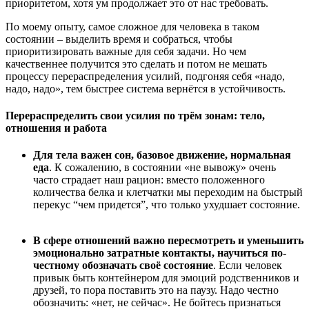
приоритетом, хотя ум продолжает это от нас требовать.
По моему опыту, самое сложное для человека в таком
состоянии – выделить время и собраться, чтобы
приоритизировать важные для себя задачи. Но чем
качественнее получится это сделать и потом не мешать
процессу перераспределения усилий, подгоняя себя «надо,
надо, надо», тем быстрее система вернётся в устойчивость.
Перераспределить свои усилия по трём зонам: тело,
отношения и работа
Для тела важен сон, базовое движение, нормальная
еда
. К сожалению, в состоянии «не вывожу» очень
часто страдает наш рацион: вместо положенного
количества белка и клетчатки мы переходим на быстрый
перекус “чем придется”, что только ухудшает состояние.
В сфере отношений важно пересмотреть и уменьшить
эмоционально затратные контакты, научиться по-
честному обозначать своё состояние
. Если человек
привык быть контейнером для эмоций родственников и
друзей, то пора поставить это на паузу. Надо честно
обозначить: «нет, не сейчас». Не бойтесь признаться