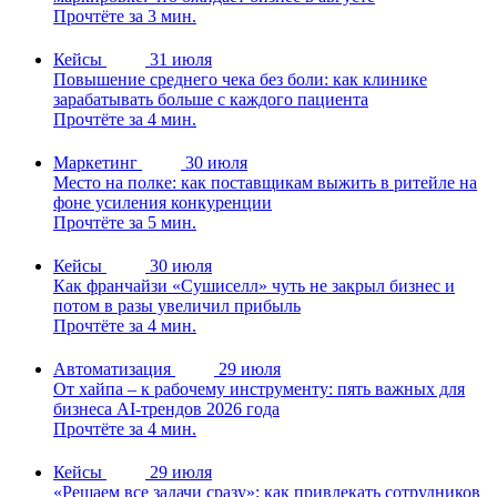
Прочтёте за 3 мин.
Кейсы
31 июля
Повышение среднего чека без боли: как клинике
зарабатывать больше с каждого пациента
Прочтёте за 4 мин.
Маркетинг
30 июля
Место на полке: как поставщикам выжить в ритейле на
фоне усиления конкуренции
Прочтёте за 5 мин.
Кейсы
30 июля
Как франчайзи «Сушиселл» чуть не закрыл бизнес и
потом в разы увеличил прибыль
Прочтёте за 4 мин.
Автоматизация
29 июля
От хайпа – к рабочему инструменту: пять важных для
бизнеса AI-трендов 2026 года
Прочтёте за 4 мин.
Кейсы
29 июля
«Решаем все задачи сразу»: как привлекать сотрудников