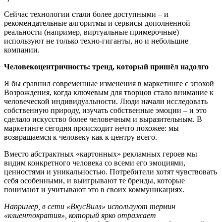
Сейчас технологии стали более доступными – и
рекомендательные алгоритмы и сервисы дополненной
реальности (например, виртуальные примерочные)
используют не только техно-гиганты, но и небольшие
компании.
Человекоцентричность: тренд, который приш
ё
л надолго
Я бы сравнил современные изменения в маркетинге с эпохой
Возрождения, когда ключевым для творцов стало внимание к
человеческой индивидуальности. Люди начали исследовать
собственную природу, изучать собственные эмоции – и это
сделало искусство более человечным и выразительным. В
маркетинге сегодня происходит нечто похожее: мы
возвращаемся к человеку как к центру всего.
Вместо абстрактных «картонных» рекламных героев мы
видим конкретного человека со всеми его эмоциями,
ценностями и уникальностью. Потребители хотят чувствовать
себя особенными, и выигрывают те бренды, которые
понимают и учитывают это в своих коммуникациях.
Например, в сети
«ВкусВилл»
используют
термин
«клиентократия», который ярко отражает