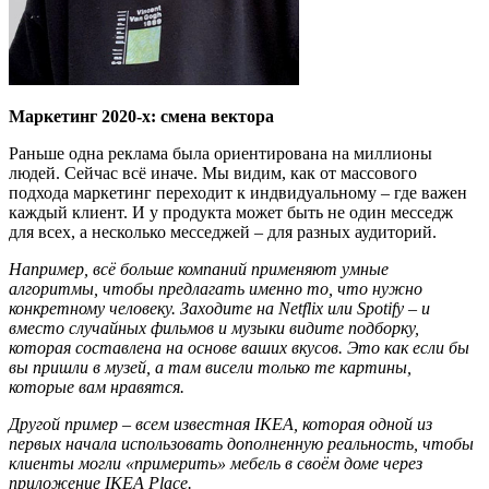
Маркетинг 2020-х: смена вектора
Раньше одна реклама была ориентирована на миллионы
людей. Сейчас всё иначе. Мы видим, как от массового
подхода маркетинг переходит к индвидуальному – где важен
каждый клиент. И у продукта может быть не один месседж
для всех, а несколько месседжей – для разных аудиторий.
Например,
всё больше компаний
применяют умные
алгоритмы, чтобы предлагать именно то, что нужно
конкретному человеку. Заходите на Netflix
или
Spotify
–
и
вместо случайных фильмов
и музыки
видите подборку,
которая
составлена на основе
ваши
х
вкус
ов
. Это как если бы
вы пришли в музей, а там висели
только те
картины,
которые вам нравятся.
Другой пример – всем известная
IKEA
, которая одной из
первых начала
использ
овать
дополненную реальность, чтобы
клиенты
могли «примерить» мебель в сво
ё
м доме через
приложение IKEA Place.