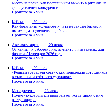
Место на полке: как поставщикам выжить в ритейле на
фоне усиления конкуренции
Прочтёте за 5 мин.
Кейсы
30 июля
Как франчайзи «Сушиселл» чуть не закрыл бизнес и
потом в разы увеличил прибыль
Прочтёте за 4 мин.
Автоматизация
29 июля
От хайпа – к рабочему инструменту: пять важных для
бизнеса AI-трендов 2026 года
Прочтёте за 4 мин.
Кейсы
29 июля
«Решаем все задачи сразу»: как привлекать сотрудников
в стартап и за счёт чего удерживать
Прочтёте за 5 мин.
Менеджмент
28 июля
Почему руководитель выигрывает, когда рядом с ним
растут лидеры
Прочтёте за 5 мин.