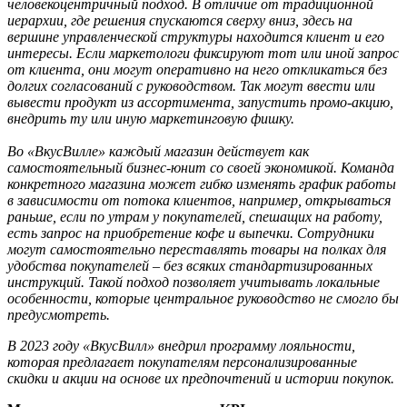
человекоцентричный подход. В отличие от традиционной
иерархии, где решения спускаются сверху вниз, здесь на
вершине
управленческой структуры
находится
клиент
и его
интересы. Если маркетологи фиксируют тот или иной запрос
от клиента, они могут оперативно на него откликаться без
долгих согласований с руководством. Так могут ввести или
вывести продукт из ассортимента, запустить промо-акцию,
внедрить ту или иную маркетинговую фишку.
В
о «ВкусВилле» каждый магазин действует как
самостоятельный бизнес-юнит со своей экономикой.
Команда
конкретного магазина может
гибко изменять график работы
в зависимости от потока клиентов, например, открываться
раньше, если по утрам у покупателей, спешащих на работу,
есть запрос на приобретение кофе и выпечки. С
отрудники
могут самостоятельно переставлять товары на полках для
удобства покупателей
–
без
всяких
стандартизированн
ых
инструкци
й
. Такой подход позволяет учитывать локальные
особенности, которые центральное руководство не смогло бы
предусмотреть.
В 202
3
году «ВкусВилл» внедрил программу лояльности,
которая предлагает покупателям персонализированные
скидки и акции на основе их предпочтений
и истории покупок.