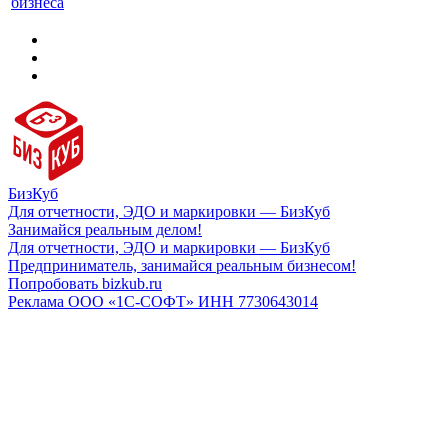
бизнеса
БизКуб
Для отчетности, ЭДО и маркировки — БизКуб
Занимайся реальным делом!
Для отчетности, ЭДО и маркировки — БизКуб
Предприниматель, занимайся реальным бизнесом!
Попробовать bizkub.ru
Реклама ООО «1С-СОФТ» ИНН 7730643014