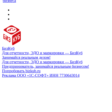
бизнеса
БизКуб
Для отчетности, ЭДО и маркировки — БизКуб
Занимайся реальным делом!
Для отчетности, ЭДО и маркировки — БизКуб
Предприниматель, занимайся реальным бизнесом!
Попробовать bizkub.ru
Реклама ООО «1С-СОФТ» ИНН 7730643014