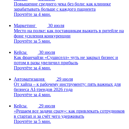
Повышение среднего чека без боли: как клинике
зарабатывать больше с каждого пациента
Прочтёте за 4 мин.
Маркетинг
30 июля
Место на полке: как поставщикам выжить в ритейле на
фоне усиления конкуренции
Прочтёте за 5 мин.
Кейсы
30 июля
Как франчайзи «Сушиселл» чуть не закрыл бизнес и
потом в разы увеличил прибыль
Прочтёте за 4 мин.
Автоматизация
29 июля
От хайпа – к рабочему инструменту: пять важных для
бизнеса AI-трендов 2026 года
Прочтёте за 4 мин.
Кейсы
29 июля
«Решаем все задачи сразу»: как привлекать сотрудников
в стартап и за счёт чего удерживать
Прочтёте за 5 мин.