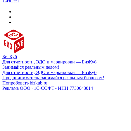
бизнеса
БизКуб
Для отчетности, ЭДО и маркировки — БизКуб
Занимайся реальным делом!
Для отчетности, ЭДО и маркировки — БизКуб
Предприниматель, занимайся реальным бизнесом!
Попробовать bizkub.ru
Реклама ООО «1С-СОФТ» ИНН 7730643014