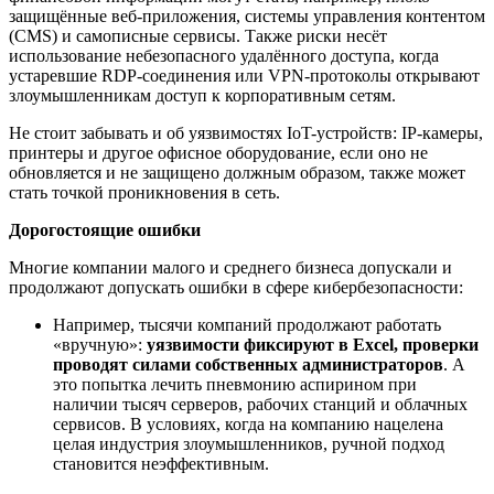
защищённые веб-приложения, системы управления контентом
(CMS) и самописные сервисы. Также риски несёт
использование небезопасного удалённого доступа, когда
устаревшие RDP-соединения или VPN-протоколы открывают
злоумышленникам доступ к корпоративным сетям.
Не стоит забывать и об уязвимостях IoT-устройств: IP-камеры,
принтеры и другое офисное оборудование, если оно не
обновляется и не защищено должным образом, также может
стать точкой проникновения в сеть.
Дорогостоящие ошибки
Многие компании малого и среднего бизнеса допускали и
продолжают допускать ошибки в сфере кибербезопасности:
Например, тысячи компаний продолжают работать
«вручную»:
у
язвимости фиксируют в Excel, проверки
проводят силами собственных администраторов
. А
это попытка лечить пневмонию аспирином при
наличии тысяч серверов, рабочих станций и облачных
сервисов. В условиях, когда на компанию нацелена
целая индустрия злоумышленников, ручной подход
становится неэффективным.