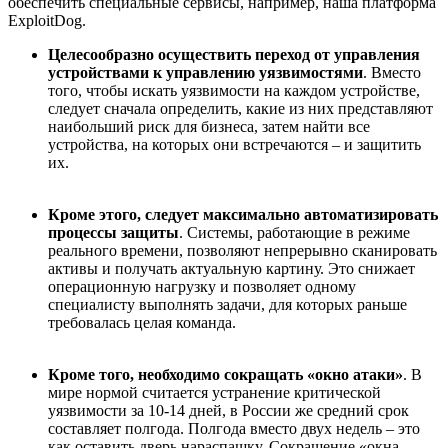
обеспечить специальные сервисы, например, наша платформа
ExploitDog.
Целесообразно осуществить п
ереход от управления
устройствами к управлению уязвимостями
. Вместо
того, чтобы искать уязвимости на каждом устройстве,
следует сначала определить, какие из них представляют
наибольший риск для бизнеса, затем найти все
устройства, на которых они встречаются – и защитить
их.
Кроме этого, следует
максимально
автоматизировать
процессы
защиты
. Системы, работающие в режиме
реального времени, позволяют непрерывно сканировать
активы и получать актуальную картину. Это снижает
операционную нагрузку и позволяет одному
специалисту выполнять задачи, для которых раньше
требовалась целая команда.
Кроме того,
необходимо сокращать «окно атаки»
. В
мире нормой считается устранение критической
уязвимости за 10-14 дней, в России же средний срок
составляет полгода. Полгода вместо двух недель – это
как оставить дверь нараспашку. Сокращение «окна