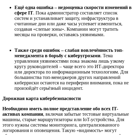
Ещё одна
ошибка – недооценка скорости изменений
в
сфере
IT
. Пока администратор составляет список
систем и устанавливает защиту, инфраструктура в
считанные дни или даже часы успевает измениться,
создавая «слепые зоны». Компании могут тратить
месяцы на проверки, оставаясь уязвимыми.
Также с
реди ошибок – слабая вовлеч
ё
нность топ-
менеджмента
в борьбу с киберугрозами
. Тема
управления уязвимостями пока знакома лишь узкому
кругу руководителей – чаще всего это ИТ-директора
или директора по информационным технологиям. Для
большинства топ-менеджеров других направлений
киберриски остаются на периферии внимания, пока не
произойдёт серьёзный инцидент.
Дорожная карта
кибер
безопасности
Необходимо иметь полное представление обо всех
IT
-
активах
компании
, включая забытые тестовые виртуальные
машины, старые маршрутизаторы или IoT-устройства. Для
этого нужны системы мониторинга, централизованного
логирования и оповещения. Такую «видимость» могут