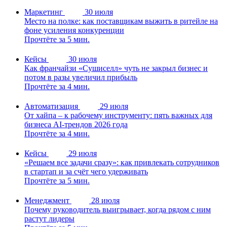
Маркетинг
30 июля
Место на полке: как поставщикам выжить в ритейле на
фоне усиления конкуренции
Прочтёте за 5 мин.
Кейсы
30 июля
Как франчайзи «Сушиселл» чуть не закрыл бизнес и
потом в разы увеличил прибыль
Прочтёте за 4 мин.
Автоматизация
29 июля
От хайпа – к рабочему инструменту: пять важных для
бизнеса AI-трендов 2026 года
Прочтёте за 4 мин.
Кейсы
29 июля
«Решаем все задачи сразу»: как привлекать сотрудников
в стартап и за счёт чего удерживать
Прочтёте за 5 мин.
Менеджмент
28 июля
Почему руководитель выигрывает, когда рядом с ним
растут лидеры