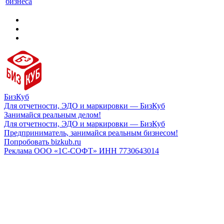
бизнеса
БизКуб
Для отчетности, ЭДО и маркировки — БизКуб
Занимайся реальным делом!
Для отчетности, ЭДО и маркировки — БизКуб
Предприниматель, занимайся реальным бизнесом!
Попробовать bizkub.ru
Реклама ООО «1С-СОФТ» ИНН 7730643014