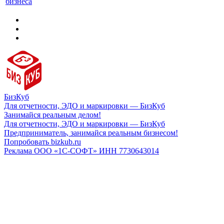
бизнеса
БизКуб
Для отчетности, ЭДО и маркировки — БизКуб
Занимайся реальным делом!
Для отчетности, ЭДО и маркировки — БизКуб
Предприниматель, занимайся реальным бизнесом!
Попробовать bizkub.ru
Реклама ООО «1С-СОФТ» ИНН 7730643014