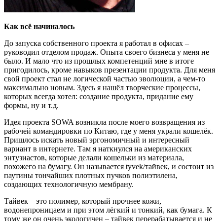
Как всё начиналось
До запуска собственного проекта я работал в офисах –
руководил отделом продаж. Опыта своего бизнеса у меня не
было. И мало что из прошлых компетенций мне в итоге
пригодилось, кроме навыков презентации продукта. Для меня
свой проект стал не логической частью эволюции, а чем-то
максимально новым. Здесь я нашёл творческие процессы,
которых всегда хотел: создание продукта, придание ему
формы, ну и т.д.
Идея проекта SOWA возникла после моего возвращения из
рабочей командировки по Китаю, где у меня украли кошелёк.
Пришлось искать новый эргономичный и интересный
вариант в интернете. Там я наткнулся на американских
энтузиастов, которые делали кошельки из материала,
похожего на бумагу. Он называется tyvek/тайвек, и состоит из
паутины тончайших плотных пучков полиэтилена,
создающих технологичную мембрану.
Тайвек – это полимер, который прочнее кожи,
водонепроницаем и при этом лёгкий и тонкий, как бумага. К
тому же он очень экологичен – тайвек перерабатывается и не