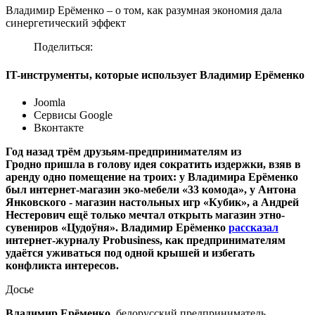
Владимир Ерёменко – о том, как разумная экономия дала
синергетический эффект
Поделиться:
IT-инструменты, которые использует Владимир Ерёменко
Joomla
Сервисы Google
Вконтакте
Год назад трём друзьям-предпринимателям из
Гродно пришла в голову идея сократить издержки, взяв в
аренду одно помещение на троих: у Владимира Ерёменко
был интернет-магазин эко-мебели «33 комода», у Антона
Янковского - магазин настольных игр «Кубик», а Андрей
Нестерович ещё только мечтал открыть магазин этно-
сувениров «Цудоўня». Владимир Ерёменко
рассказал
интернет-журналу Probusiness, как предпринимателям
удаётся уживаться под одной крышей и избегать
конфликта интересов.
Досье
Владимир Ерёменко
, белорусский предприниматель,