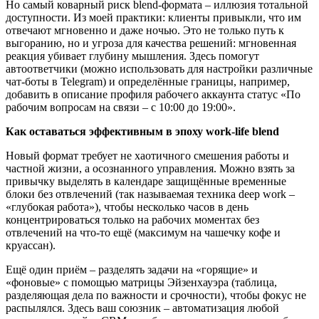
Но самый коварный риск blend
-формата
–
иллюзия тотальной
доступности. И
з моей практики: клиенты привыкли, что им
отвечают мгновенно и даже ночью.
Это не только путь к
выгоранию, но и угроза для качества решений:
мгновенная
реакция
убивает глубину мышления.
Здесь помогут
автоответчики (можно использовать для настройки различные
чат-боты в Telegram) и определённые границы, например,
добавить в описание профиля рабочего аккаунта статус «По
рабочим вопросам на связи – с 10:00 до 19:00».
Как оставаться эффективным в эпоху work-life blend
Новый формат требует не хаотичного смешения работы и
частной жизни, а осознанного управления. Можно взять за
привычку выделять в календаре защищённые временные
блоки без отвлечений (так называемая техника deep work –
«глубокая работа»), чтобы несколько часов в день
концентрироваться только на рабочих моментах без
отвлечений на что-то ещё (максимум на чашечку кофе и
круассан).
Ещё один приём – разделять задачи на «горящие» и
«фоновые» с помощью матрицы Эйзенхауэра (
таблица,
разделяющая дела по важности и срочности)
, чтобы фокус не
распылялся. Здесь ваш союзник – автоматизация любой