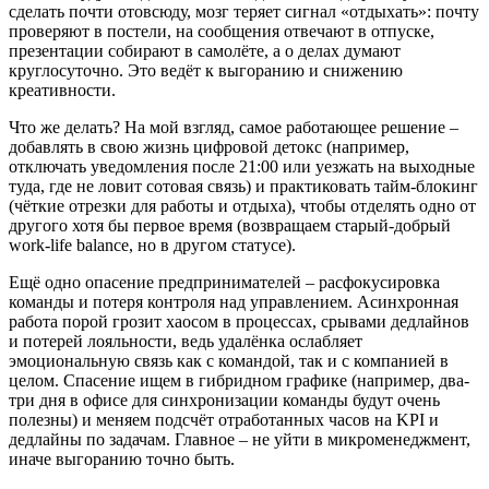
сделать почти отовсюду, мозг теряет сигнал «отдыхать»: почту
проверяют в постели, на сообщения отвечают в отпуске,
презентации собирают в самолёте, а о делах думают
круглосуточно. Это ведёт к выгоранию и снижению
креативности.
Что же делать? На мой взгляд, самое работающее решение –
добавлять в свою жизнь цифровой детокс (например,
отключать уведомления после 21:00 или уезжать на выходные
туда, где не ловит сотовая связь) и практиковать тайм-блокинг
(чёткие отрезки для работы и отдыха), чтобы отделять одно от
другого хотя бы первое время (возвращаем старый-добрый
work-life balance, но в другом статусе).
Ещё одно опасение предпринимателей – расфокусировка
команды и потеря контроля над управлением. Асинхронная
работа порой грозит хаосом в процессах, срывами дедлайнов
и потерей лояльности, ведь удалёнка ослабляет
эмоциональную связь как с командой, так и с компанией в
целом. Спасение ищем в гибридном графике (например, два-
три дня в офисе для синхронизации команды будут очень
полезны) и меняем подсчёт отработанных часов на KPI и
дедлайны по задачам. Главное – не уйти в микроменеджмент,
иначе выгоранию точно быть.