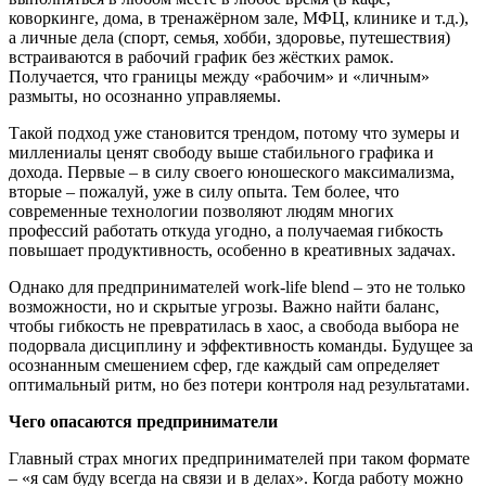
коворкинге, дома, в тренажёрном зале, МФЦ, клинике и т.д.),
а личные дела (спорт, семья, хобби, здоровье, путешествия)
встраиваются в рабочий график без жёстких рамок.
Получается, что границы между «рабочим» и «личным»
размыты, но осознанно управляемы.
Такой подход уже становится трендом, потому что зумеры и
миллениалы ценят свободу выше стабильного графика и
дохода. Первые – в силу своего юношеского максимализма,
вторые – пожалуй, уже в силу опыта. Тем более, что
современные технологии позволяют людям многих
профессий работать откуда угодно, а получаемая гибкость
повышает продуктивность, особенно в креативных задачах.
Однако для предпринимателей work-life blend – это не только
возможности, но и скрытые угрозы. Важно найти баланс,
чтобы гибкость не превратилась в хаос, а свобода выбора не
подорвала дисциплину и эффективность команды. Будущее за
осознанным смешением сфер, где каждый сам определяет
оптимальный ритм, но без потери контроля над результатами.
Чего
опасаются
предприниматели
Главный страх многих предпринимателей при таком формате
– «я сам буду всегда на связи и в делах». Когда работу можно