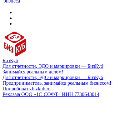
бизнеса
БизКуб
Для отчетности, ЭДО и маркировки — БизКуб
Занимайся реальным делом!
Для отчетности, ЭДО и маркировки — БизКуб
Предприниматель, занимайся реальным бизнесом!
Попробовать bizkub.ru
Реклама ООО «1С-СОФТ» ИНН 7730643014