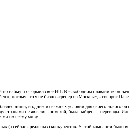
й по найму и оформил своё ИП. В «свободном плавании» он начи
 чек, потому что я не бизнес-тренер из Москвы», - говорит Пав
бизнес-ниши, и одним из важных условий для своего нового биз
ду странами не являлись помехой, была найдена – переводы. Ид
тами по всему миру.
х (а сейчас - реальных) конкурентов. У этой компании были все