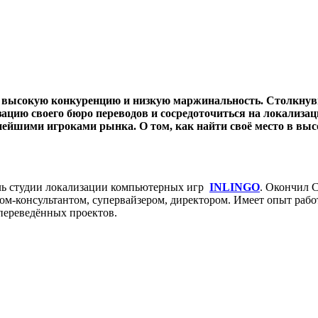
на высокую конкуренцию и низкую маржинальность. Столкнув
цию своего бюро переводов и сосредоточиться на локализац
упнейшими игроками рынка. О том, как найти своё место в в
ель студии локализации компьютерных игр
INLINGO
. Окончил 
ом-консультантом, супервайзером, директором. Имеет опыт рабо
переведённых проектов.