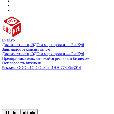
БизКуб
Для отчетности, ЭДО и маркировки — БизКуб
Занимайся реальным делом!
Для отчетности, ЭДО и маркировки — БизКуб
Предприниматель, занимайся реальным бизнесом!
Попробовать bizkub.ru
Реклама ООО «1С-СОФТ» ИНН 7730643014