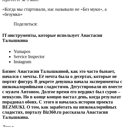
«Когда мы стартовали, нас называли не «Без муки», а
«безумки»
Поделиться:
IT-инструменты, которые использует Анастасия
Талышкина
Yumapos
Service Inspector
Instagram
Бизнес Анастасии Талышкиной, как это часто бывает,
начался с мечты. Её мечта была о десертах, которые не
портят фигуру. В декрете девушка начала эксперименты с
низкокалорийными сладостями. Дегустировали их вместе
с мужем Антоном. Долгое время его вердикт был суров –
невкусно. Но в конце концов настал день, когда результат
порадовал обоих. С этого и началась история проекта
BEZMUKI. О том, как заработать на низкокалорийных
сладостях, порталу Biz360.ru рассказала Анастасия
Талышкина.
Досье