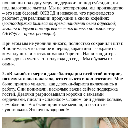
попали ни под одну меру поддержки: ни под субсидии, ни
под налоговые льготы. Мы не рестораторы, мы производство
– это наш базовый ОКВЭД и неважно, что производство
работает для реализации продукции в своих кофейнях
(
господдержка бизнеса во время пандемии была адресной;
льготы и другая помощь выделялись только по основному
ОКВЭДу – прим. редакции
).
При этом мы не уволили никого, полностью сохранили штат.
Я понимала, что главное в период карантина – сохранить
команду цеха и костяк команды бариста. Наши кондитеры
очень долго учатся: от полугода до года. Мы обучаем их
сами».
2. «В какой-то мере я даже благодарна всей этой истории,
потому что она показала, кто есть кто в коллективе
». Мне
было приятно увидеть, как девочки-бариста включились в
работу. Они понимали, насколько важна сейчас поддержка
гостей. Девочки разрисовывали коробки с заказами
сердечками, писали «Спасибо!» Словом, они делали больше,
чем обычно. Это были приятные мелочи, и гости это
чувствовали. Это очень здорово!»