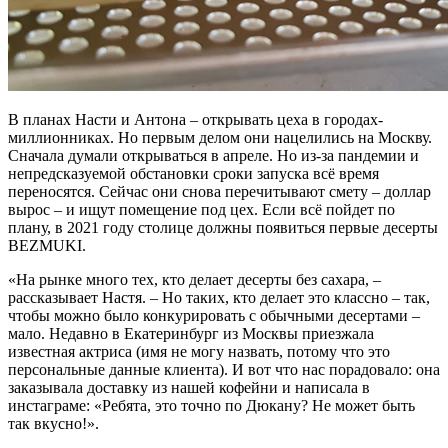
В планах Насти и Антона – открывать цеха в городах-
миллионниках. Но первым делом они нацелились на Москву.
Сначала думали открываться в апреле. Но из-за пандемии и
непредсказуемой обстановки сроки запуска всё время
переносятся. Сейчас они снова перечитывают смету – доллар
вырос – и ищут помещение под цех. Если всё пойдет по
плану, в 2021 году столице должны появиться первые десерты
BEZMUKI.
«На рынке много тех, кто делает десерты без сахара, –
рассказывает Настя. – Но таких, кто делает это классно – так,
чтобы можно было конкурировать с обычными десертами –
мало. Недавно в Екатеринбург из Москвы приезжала
известная актриса (имя не могу назвать, потому что это
персональные данные клиента). И вот что нас порадовало: она
заказывала доставку из нашей кофейни и написала в
инстаграме: «Ребята, это точно по Дюкану? Не может быть
так вкусно!».