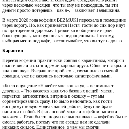
через несколько месяцев, что ты ему не подходишь, ты эти
деньги просто потеряешь – как я», – заключает Талышкина.
В марте 2020 года кофейня BEZMUKI переехала в помещение
через дорогу. Но, как признаётся Настя, гости до сих пор идут
по проторенной дорожке. Привычка в общепите играет
большую роль, которую нельзя недооценивать. Поэтому,
выбирая место под кафе, рассчитывайте, что вы тут надолго.
Карантин
Переезд кофейни практически совпал с карантином, который
власти ввели из-за эпидемии коронавируса. Общепит закрыли
«на клюшку». Вчерашние проблемы, связанные со сменой
локации, уже не казались настолько катастрофичными.
«Было ощущение «Налейте мне коньяку», – вспоминает
девушка. – Что касается каких-то базовых вещей: маски,
перчатки, антисептики, витрина к окошку – тут мы
сориентировались сразу. Но было непонятно, как гости
воспримут новую модель нашей работы, будут ли брать
напитки с собой. В финансовой модели кофейни напитки
заложены. Если бы эта норма не выполнялась – кофейня бы не
смогла работать, потому что по аренде нам не сделали
никаких скидок. Единственное, о чем мы смогли