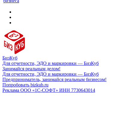
бизнеса
БизКуб
Для отчетности, ЭДО и маркировки — БизКуб
Занимайся реальным делом!
Для отчетности, ЭДО и маркировки — БизКуб
Предприниматель, занимайся реальным бизнесом!
Попробовать bizkub.ru
Реклама ООО «1С-СОФТ» ИНН 7730643014