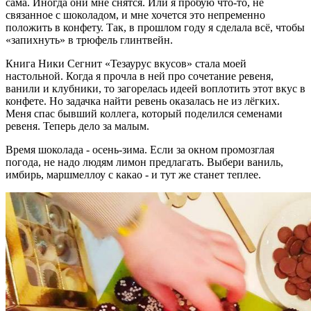
сама. Иногда они мне снятся. Или я пробую что-то, не
связанное с шоколадом, и мне хочется это непременно
положить в конфету. Так, в прошлом году я сделала всё, чтобы
«запихнуть» в трюфель глинтвейн.
Книга Ники Сегнит «Тезаурус вкусов» стала моей
настольной. Когда я прочла в ней про сочетание ревеня,
ванили и клубники, то загорелась идеей воплотить этот вкус в
конфете. Но задачка найти ревень оказалась не из лёгких.
Меня спас бывший коллега, который поделился семенами
ревеня. Теперь дело за малым.
Время шоколада - осень-зима. Если за окном промозглая
погода, не надо людям лимон предлагать. Выбери ваниль,
имбирь, маршмеллоу с какао - и тут же станет теплее.