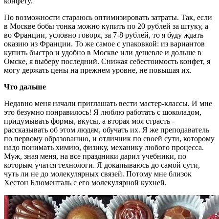
конфету.
По возможности стараюсь оптимизировать затраты. Так, если
в Москве бобы тонка можно купить по 20 рублей за штуку, а
во Франции, условно говоря, за 7-8 рублей, то я буду ждать
оказию из Франции. То же самое с упаковкой: из вариантов
купить быстро и удобно в Москве или дешевле и дольше в
Омске, я выберу последний. Снижая себестоимость конфет, я
могу держать цены на прежнем уровне, не повышая их.
Что дальше
Недавно меня начали приглашать вести мастер-классы. И мне
это безумно понравилось! Я люблю работать с шоколадом,
придумывать формы, вкусы, а вторая моя страсть -
рассказывать об этом людям, обучать их. Я же преподаватель
по первому образованию, и отличник по своей сути, которому
надо понимать химию, физику, механику любого процесса.
Муж, зная меня, на все праздники дарил учебники, по
которым учатся технологи. Я докапываюсь до самой сути,
чуть ли не до молекулярных связей. Потому мне близок
Хестон Блюменталь с его молекулярной кухней.