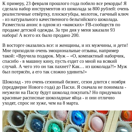
К примеру, 23 февраля прошлого года побило все рекорды! Я
сделала набор инструментов из шоколада за 800 рублей: очень
реалистичные отвёртку, плоскогубцы, молоток, гаечный ключ
- из натурального качественного бельгийского шоколада.
Разместила анонс в одном из «мамских» FB-сообществ по
продаже детской одежды. За три дня у меня заказали 93
набора! А всего их было продано 200.
В восторге оказались все: и женщины, и их мужчины, и дети!
Мне приходили очень эмоциональные отзывы, например
такой: «Вручила подарок. Муж – «О, компактный наборчик,
спасибо - в машину кину, пусть ездит со мной на всякий
случай. А чего это он так пахнет? Как… из шоколада?!» Муж
был потрясён, а его так сложно удивить!»
Шоколад - это очень сезонный бизнес, сезон длится с ноября
(преддверие Нового года) до Пасхи. Я сначала не понимала -
неужели на Пасху будут шоколад покупать? Но придумала
красивые расписные шоколадные яйца - и они отлично
уходят, спрос не хуже, чем на 8 марта.