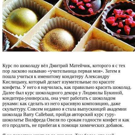
Курс по шоколаду вёл Дмитрий Матейчик, которого я с тех
пор ласково называю «учительница первая моя». Затем я
пошла учиться к именитому кондитеру Александру
Кислицыну, который делает изумительные по красоте
конфеты. У него я научилась, как правильно красить шоколад.
Далее был курс шоколадного декора у Людмилы Букиной,
кондитера-универсала, она учит работать с шоколадом
руками: как сделать из него красивую композицию, даже
скульптуру. Совсем недавно я стала выпускницей академии
шоколада Barry Callebaut, пройдя авторский курс гуру-
шоколатье Вилфреда Овеля по срокам годности конфет и как
его продлить, не прибегая к помощи химических добавок.