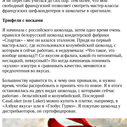
Я не перестаю учиться до сих пор. Тем более, что мой
свободный французский позволяет смотреть мастер-классы
французских шеф-кондитеров и шоколатье в оригинале.
Трюфели с носками
Я начинала с российского шоколада, затем одно время очень
нравился белорусский шоколад кондитерской фабрики
«Спартак» - мне он казался эталоном. Придя на первый
мастер-класс, где использовался колумбийский шоколад, с
которым я сейчас работаю, я недоумевала: «Что такое, это
вообще шоколад?! Со вкусом асфальта, какой-то непонятный,
несладкий, невкусный!» Но когда начинаешь понимать
«кухню» изнутри и сравнивать качество, меняются и
предпочтения во вкусах.
Большинству нравится то, к чему они привыкли, и нужно
время, чтобы распробовать и принять что-то новое. Я в итоге
остановилась на двух видах шоколада, с которыми сейчас
работаю - бельгийский и колумбийский. Последний
CasaLuker (или Luker) можно купить в плитке, например, в
«Азбуке вкуса» или в «Глобус Гурмэ». Я покупаю шоколад у
дистрибьюторов, он сертифицирован.