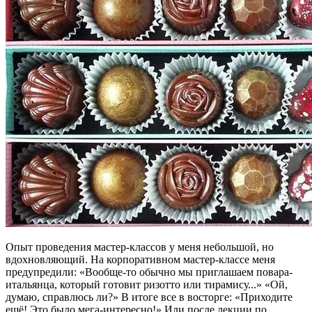
Опыт проведения мастер-классов у меня небольшой, но
вдохновляющий. На корпоративном мастер-классе меня
предупредили: «Вообще-то обычно мы приглашаем повара-
итальянца, который готовит ризотто или тирамису...» «Ой,
думаю, справлюсь ли?» В итоге все в восторге: «Приходите
ещё! Это было мега-интересно!» Или после лекции по