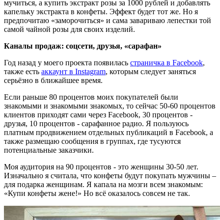
мучиться, а купить экстракт розы за 1000 рублей и добавлять
капельку экстракта в конфеты. Эффект будет тот же. Но я
предпочитаю «заморочиться» и сама завариваю лепестки той
самой чайной розы для своих изделий.
Каналы продаж: соцсети, друзья, «сарафан»
Год назад у моего проекта появилась
страничка в Facebook
,
также есть
аккаунт в Instagram
, которым следует заняться
серьёзно в ближайшее время.
Если раньше 80 процентов моих покупателей были
знакомыми и знакомыми знакомых, то сейчас 50-60 процентов
клиентов приходят сами через Facebook, 30 процентов -
друзья, 10 процентов - сарафанное радио. Я пользуюсь
платным продвижением отдельных публикаций в Facebook, а
также размещаю сообщения в группах, где тусуются
потенциальные заказчики.
Моя аудитория на 90 процентов - это женщины 30-50 лет.
Изначально я считала, что конфеты будут покупать мужчины –
для подарка женщинам. Я капала на мозги всем знакомым:
«Купи конфеты жене!» Но всё оказалось совсем не так.