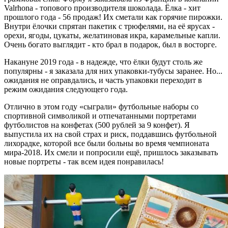
Valrhona - топового производителя шоколада. Ёлка - хит
прошлого года - 56 продаж! Их сметали как горячие пирожки.
Внутри ёлочки спрятан пакетик с трюфелями, на её ярусах -
орехи, ягоды, цукаты, желатиновая икра, карамельные капли.
Очень богато выглядит - кто брал в подарок, был в восторге.
Накануне 2019 года - в надежде, что ёлки будут столь же
популярны - я заказала для них упаковки-тубусы заранее. Но...
ожидания не оправдались, и часть упаковки переходит в
режим ожидания следующего года.
Отлично в этом году «сыграли» футбольные наборы со
спортивной символикой и отпечатанными портретами
футболистов на конфетах (500 рублей за 9 конфет). Я
выпустила их на свой страх и риск, поддавшись футбольной
лихорадке, которой все были больны во время чемпионата
мира-2018. Их смели и попросили ещё, пришлось заказывать
новые портреты - так всем идея понравилась!