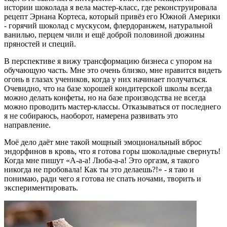
истории шоколада я вела мастер-класс, где реконструировала
рецепт Эрнана Кортеса, который привёз его Южной Америки
- горячий шоколад с мускусом, флердоранжем, натуральной
ванилью, перцем чили и ещё доброй половиной дюжины
пряностей и специй.
В перспективе я вижу трансформацию бизнеса с упором на
обучающую часть. Мне это очень близко, мне нравится видеть
огонь в глазах учеников, когда у них начинает получаться.
Очевидно, что на базе хорошей кондитерской школы всегда
можно делать конфеты, но на базе производства не всегда
можно проводить мастер-классы. Отказываться от последнего
я не собираюсь, наоборот, намерена развивать это
направление.
Моё дело даёт мне такой мощный эмоциональный вброс
эндорфинов в кровь, что я готова горы шоколадные свернуть!
Когда мне пишут «А-а-а! Люба-а-а! Это оргазм, я такого
никогда не пробовала! Как ты это делаешь?!» - я таю и
понимаю, ради чего я готова не спать ночами, творить и
экспериментировать.