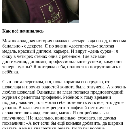
Как всё начиналось
Моя шоколадная история началась четыре года назад, и весьма
банально - с декрета. Я по жизни «достигатель»: золотая
медаль, красный диплом, карьера. И вдруг «день сурка»: я
сижу в четырёх стенах одна с ребёнком. Где все мои
достижения, дипломы, профессиональные успехи, кому они
теперь нужны? Я потеряла себя, полностью погрузившись в
ребёнка.
Сын рос аллергиком, и я, пока кормила его грудью, от
шоколада и прочих радостей живота была отлучена. А я очень
люблю шоколад! Однажды на глаза попался предновогодний
журнал с рецептом трюфелей. Ребёнок к тому времени
подрос, наконец-то я могла себе позволить есть всё, что душе
угодно. В классическом рецепте трюфелей нет ничего
сложного: шоколад, сливки, масло. Я попробовала - и
получилось! Не идеально, кривенько, суховато, но друзья
похвалили: «А вот если бы ещё коньяка добавить, да шарики
скатать, а не на квадратики резать, было бы вообще