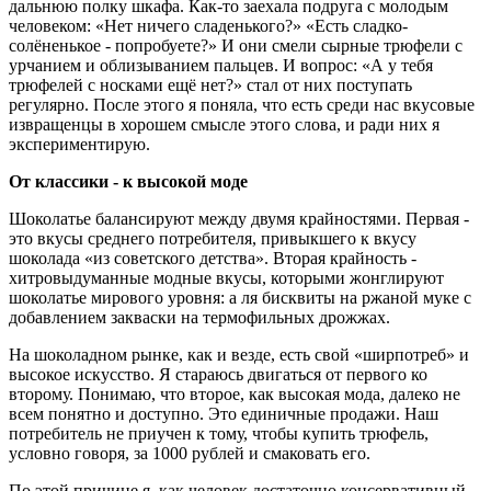
дальнюю полку шкафа. Как-то заехала подруга с молодым
человеком: «Нет ничего сладенького?» «Есть сладко-
солёненькое - попробуете?» И они смели сырные трюфели с
урчанием и облизыванием пальцев. И вопрос: «А у тебя
трюфелей с носками ещё нет?» стал от них поступать
регулярно. После этого я поняла, что есть среди нас вкусовые
извращенцы в хорошем смысле этого слова, и ради них я
экспериментирую.
От классики - к высокой моде
Шоколатье балансируют между двумя крайностями. Первая -
это вкусы среднего потребителя, привыкшего к вкусу
шоколада «из советского детства». Вторая крайность -
хитровыдуманные модные вкусы, которыми жонглируют
шоколатье мирового уровня: а ля бисквиты на ржаной муке с
добавлением закваски на термофильных дрожжах.
На шоколадном рынке, как и везде, есть свой «ширпотреб» и
высокое искусство. Я стараюсь двигаться от первого ко
второму. Понимаю, что второе, как высокая мода, далеко не
всем понятно и доступно. Это единичные продажи. Наш
потребитель не приучен к тому, чтобы купить трюфель,
условно говоря, за 1000 рублей и смаковать его.
По этой причине я, как человек достаточно консервативный,