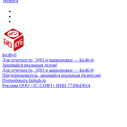
бизнеса
БизКуб
Для отчетности, ЭДО и маркировки — БизКуб
Занимайся реальным делом!
Для отчетности, ЭДО и маркировки — БизКуб
Предприниматель, занимайся реальным бизнесом!
Попробовать bizkub.ru
Реклама ООО «1С-СОФТ» ИНН 7730643014