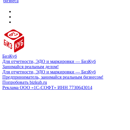
бизнеса
БизКуб
Для отчетности, ЭДО и маркировки — БизКуб
Занимайся реальным делом!
Для отчетности, ЭДО и маркировки — БизКуб
Предприниматель, занимайся реальным бизнесом!
Попробовать bizkub.ru
Реклама ООО «1С-СОФТ» ИНН 7730643014