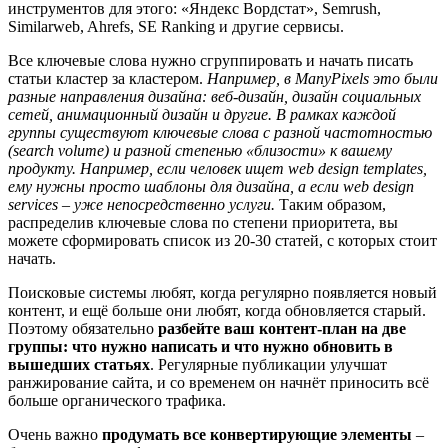
инструментов для этого: «Яндекс Вордстат», Semrush,
Similarweb, Ahrefs, SE Ranking и другие сервисы.
Все ключевые слова нужно сгруппировать и начать писать
статьи кластер за кластером.
Например, в
ManyPixels
это были
разные направления дизайна: веб-дизайн, дизайн социальных
сетей, анимационный дизайн и другие. В рамках каждой
группы существуют ключевые слова с разной частотностью
(
search
volume
) и разной степенью «близости» к вашему
продукту. Например, если человек ищет
web
design
templates
,
ему нужны просто шаблоны для дизайна, а если
web
design
services
– уже непосредственно услуги.
Таким образом,
распределив ключевые слова по степени приоритета, вы
можете сформировать список из 20-30 статей, с которых стоит
начать.
Поисковые системы любят, когда регулярно появляется новый
контент, и ещё больше они любят, когда обновляется старый.
Поэтому обязательно
разбейте ваш контент-план на две
группы: что нужно написать и что нужно обновить в
вышедших статьях
. Регулярные публикации улучшат
ранжирование сайта, и со временем он начнёт приносить всё
больше органического трафика.
Очень важно
продумать все конвертирующие элементы
–