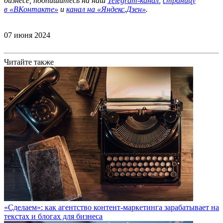
бизнесе, подпишитесь на наш
Telegram-канал
,
страницу
в
«ВКонтакте»
и
канал на «Яндекс.Дзен»
.
07 июня 2024
Читайте также
«Сделаем»: как агентство контент-маркетинга зарабатывает на
текстах и блогах для бизнеса