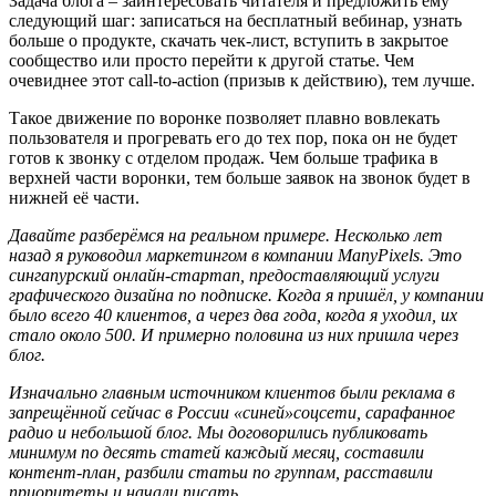
Задача блога – заинтересовать читателя и предложить ему
следующий шаг: записаться на бесплатный вебинар, узнать
больше о продукте, скачать чек-лист, вступить в закрытое
сообщество или просто перейти к другой статье. Чем
очевиднее этот call-to-action (призыв к действию), тем лучше.
Такое движение по воронке позволяет плавно вовлекать
пользователя и прогревать его до тех пор, пока он не будет
готов к звонку с отделом продаж. Чем больше трафика в
верхней части воронки, тем больше заявок на звонок будет в
нижней её части.
Давайте разберёмся на реальном примере. Несколько лет
назад я руководил маркетингом в компании
ManyPixels
. Это
сингапурский онлайн-стартап, предоставляющий услуги
графического дизайна по подписке. Когда я пришёл, у компании
было всего 40 клиентов, а через два года, когда я уходил, их
стало около 500. И примерно половина из них пришла через
блог.
Изначально главным источником клиентов были реклама в
запрещённой сейчас в России
«синей»
соцсети, сарафанное
радио и небольшой блог. Мы договорились публиковать
минимум по десять статей каждый месяц, составили
контент-план, разбили статьи по группам, расставили
приоритеты и начали писать.