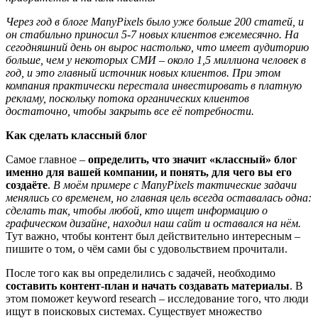
Через год в блоге
ManyPixels
было уже больше 200 статей, и
он стабильно приносил 5-7 новых клиентов ежемесячно. На
сегодняшний день он вырос настолько, что имеет аудиторию
больше, чем у некоторых СМИ – около 1,5 миллиона человек в
год, и это главный источник новых клиентов. При этом
компания практически перестала инвестировать в платную
рекламу, поскольку потока органических клиентов
достаточно, чтобы закрыть все её потребности.
Как сделать классный блог
Самое главное –
определить, что значит «классный» блог
именно для вашей компании,
и понять, для чего вы его
создаёте
.
В моём примере с
ManyPixels
тактические задачи
менялись со временем, но главная цель всегда оставалась одна:
сделать так, чтобы любой, кто ищет информацию о
графическом дизайне, находил наш сайт и оставался на нём.
Тут важно, чтобы контент был действительно интересным –
пишите о том, о чём сами бы с удовольствием прочитали.
После того как вы определились с задачей, необходимо
составить контент-план и начать создавать материалы
. В
этом поможет keyword research – исследование того, что люди
ищут в поисковых системах. Существует множество