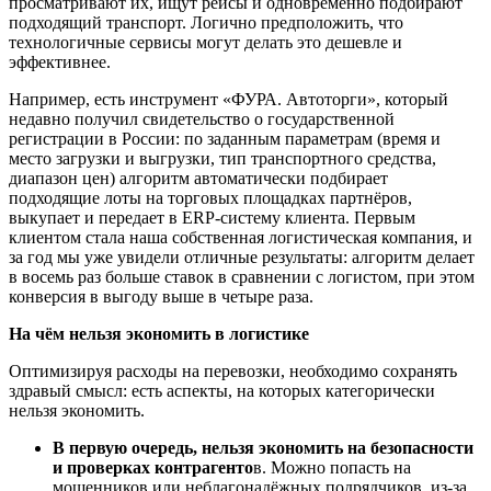
просматривают их, ищут рейсы и одновременно подбирают
подходящий транспорт. Логично предположить, что
технологичные сервисы могут делать это дешевле и
эффективнее.
Например, есть инструмент «ФУРА. Автоторги», который
недавно получил свидетельство о государственной
регистрации в России: по заданным параметрам (время и
место загрузки и выгрузки, тип транспортного средства,
диапазон цен) алгоритм автоматически подбирает
подходящие лоты на торговых площадках партнёров,
выкупает и передает в ERP-систему клиента. Первым
клиентом стала наша собственная логистическая компания, и
за год мы уже увидели отличные результаты: алгоритм делает
в восемь раз больше ставок в сравнении с логистом, при этом
конверсия в выгоду выше в четыре раза.
На ч
ё
м нельзя экономить в логистике
Оптимизируя расходы на перевозки, необходимо сохранять
здравый смысл: есть аспекты, на которых категорически
нельзя экономить.
В первую очередь, нельзя экономить на безопасности
и проверках контрагенто
в. Можно попасть на
мошенников или неблагонадёжных подрядчиков, из-за