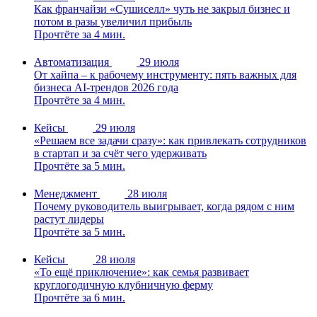
Как франчайзи «Сушиселл» чуть не закрыл бизнес и
потом в разы увеличил прибыль
Прочтёте за 4 мин.
Автоматизация
29 июля
От хайпа – к рабочему инструменту: пять важных для
бизнеса AI-трендов 2026 года
Прочтёте за 4 мин.
Кейсы
29 июля
«Решаем все задачи сразу»: как привлекать сотрудников
в стартап и за счёт чего удерживать
Прочтёте за 5 мин.
Менеджмент
28 июля
Почему руководитель выигрывает, когда рядом с ним
растут лидеры
Прочтёте за 5 мин.
Кейсы
28 июля
«То ещё приключение»: как семья развивает
круглогодичную клубничную ферму
Прочтёте за 6 мин.