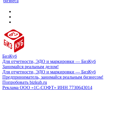
бизнеса
БизКуб
Для отчетности, ЭДО и маркировки — БизКуб
Занимайся реальным делом!
Для отчетности, ЭДО и маркировки — БизКуб
Предприниматель, занимайся реальным бизнесом!
Попробовать bizkub.ru
Реклама ООО «1С-СОФТ» ИНН 7730643014