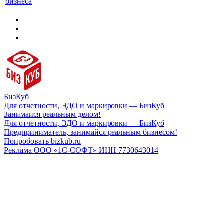
бизнеса
БизКуб
Для отчетности, ЭДО и маркировки — БизКуб
Занимайся реальным делом!
Для отчетности, ЭДО и маркировки — БизКуб
Предприниматель, занимайся реальным бизнесом!
Попробовать bizkub.ru
Реклама ООО «1С-СОФТ» ИНН 7730643014