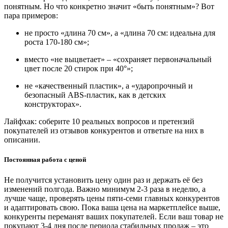
понятным. Но что конкретно значит «быть понятным»? Вот
пара примеров:
не просто «длина 70 см», а «длина 70 см: идеальна для
роста 170-180 см»;
вместо «не выцветает»
–
«сохраняет первоначальный
цвет после 20 стирок при 40°»;
не «качественный пластик», а «ударопрочный и
безопасный ABS-пластик, как в детских
конструкторах».
Лайфхак: соберите 10 реальных вопросов и претензий
покупателей из отзывов конкурентов и ответьте на них в
описании.
Постоянная работа с ценой
Не получится установить цену один раз и держать её без
изменений полгода. Важно минимум 2-3 раза в неделю, а
лучше чаще, проверять цены пяти-семи главных конкурентов
и адаптировать свою. Пока ваша цена на маркетплейсе выше,
конкуренты переманят ваших покупателей. Если ваш товар не
покупают 3-4 дня после периода стабильных продаж
–
это