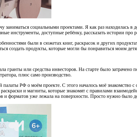
очу заниматься социальными проектами. Я как раз находилась в 
азные инструменты, доступные ребёнку, рассказать истории про
обенностями были в сюжетах книг, раскрасок и других продукта
аться создать продукты, которые могли бы понравиться моим детя
ала гранты или средства инвесторов. На старте было затрачено п
стратора, плюс само производство.
 палаты РФ о моём проекте. С этого началось моё знакомство с
раскраски и магниты, которые знакомят с правилами взаимодей
ров и форматов уже лежала на поверхности. Просто нужно было д