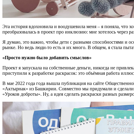
Эта история вдохновила и воодушевила меня – я поняла, что х
преобразовалась в проект про инклюзию: мне хотелось через р
Я думаю, это важно, чтобы дети с разными способностями и ос
рынке. Но ведь люди-то есть и их много. В общем, я стала пыт
«Просто нужно было добавить смыслов»
Проект я запускала на собственные деньги, никогда не привлек
приступили к разработке раскрасок: это объёмная работа иллю
В мае 2022 года года вышла публикация на сайте Общественной
«Актырнак» из Башкирии. Совместно мы придумали и сделали 
«Уроков доброты». Ну, а идея сделать раскраски разных разме