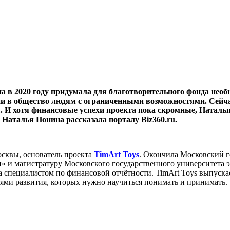
на в 2020 году придумала для благотворительного фонда нео
ации в общество людям с ограниченными возможностями. Сейч
. И хотя финансовые успехи проекта пока скромные, Наталья 
Наталья Понина рассказала порталу Biz360.ru.
осквы, основатель проекта
TimArt Toys
. Окончила Московский 
и магистратуру Московского государственного университета э
 специалистом по финансовой отчётности. TimArt Toys выпуска
стями развития, которых нужно научиться понимать и принимать.