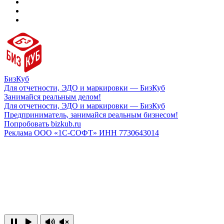
БизКуб
Для отчетности, ЭДО и маркировки — БизКуб
Занимайся реальным делом!
Для отчетности, ЭДО и маркировки — БизКуб
Предприниматель, занимайся реальным бизнесом!
Попробовать bizkub.ru
Реклама ООО «1С-СОФТ» ИНН 7730643014