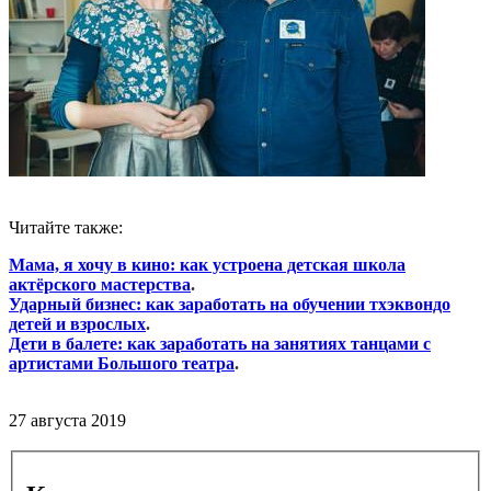
Читайте также:
Мама, я хочу в кино: как устроена детская школа
актёрского мастерства
.
Ударный бизнес: как заработать на обучении тхэквондо
детей и взрослых
.
Дети в балете: как заработать на занятиях танцами с
артистами Большого театра
.
27 августа 2019