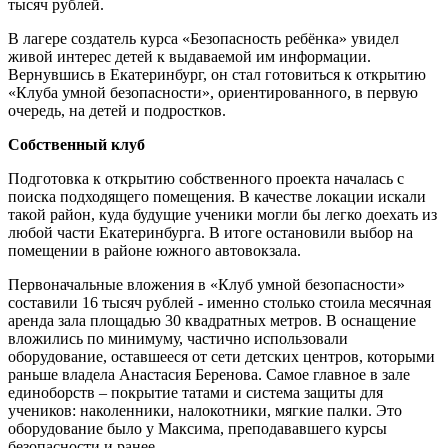
тысяч рублей.
В лагере создатель курса «Безопасность ребёнка» увидел
живой интерес детей к выдаваемой им информации.
Вернувшись в Екатеринбург, он стал готовиться к открытию
«Клуба умной безопасности», ориентированного, в первую
очередь, на детей и подростков.
Собственный клуб
Подготовка к открытию собственного проекта началась с
поиска подходящего помещения. В качестве локации искали
такой район, куда будущие ученики могли бы легко доехать из
любой части Екатеринбурга. В итоге остановили выбор на
помещении в районе южного автовокзала.
Первоначальные вложения в «Клуб умной безопасности»
составили 16 тысяч рублей - именно столько стоила месячная
аренда зала площадью 30 квадратных метров. В оснащение
вложились по минимуму, частично использовали
оборудование, оставшееся от сети детских центров, которыми
раньше владела Анастасия Беренова. Самое главное в зале
единоборств – покрытие татами и система защиты для
учеников: наколенники, налокотники, мягкие палки. Это
оборудование было у Максима, преподававшего курсы
безопасности и ранее.