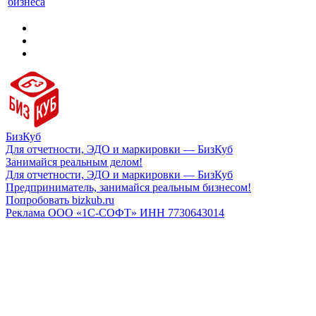
бизнеса
БизКуб
Для отчетности, ЭДО и маркировки — БизКуб
Занимайся реальным делом!
Для отчетности, ЭДО и маркировки — БизКуб
Предприниматель, занимайся реальным бизнесом!
Попробовать bizkub.ru
Реклама ООО «1С-СОФТ» ИНН 7730643014