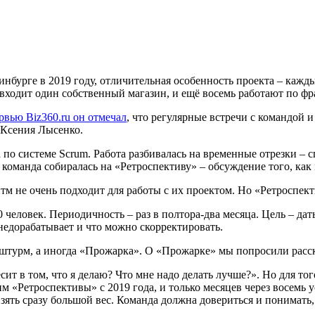
нбурге в 2019 году, отличительная особенность проекта – кажд
ь входит один собственный магазин, и ещё восемь работают по ф
рвью Biz360.ru он отмечал
, что регулярные встречи с командой 
 Ксения Лысенко.
 по системе Scrum. Работа разбивалась на временные отрезки –
команда собиралась на «Ретроспективу» – обсуждение того, как
м не очень подходит для работы с их проектом. Но «Ретроспект
0 человек. Периодичность – раз в полтора-два месяца. Цель – да
 недорабатывает и что можно скорректировать.
 штурм, а иногда «Прожарка». О «Прожарке» мы попросили расск
сит в том, что я делаю? Что мне надо делать лучше?». Но для т
м «Ретроспективы» с 2019 года, и только месяцев через восемь
 взять сразу большой вес. Команда должна довериться и понимат