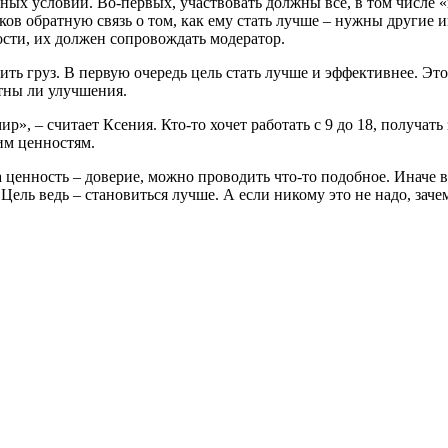
ных условий. Во-первых, участвовать должны все, в том числе «
иков обратную связь о том, как ему стать лучше – нужны другие
сти, их должен сопровождать модератор.
осить груз. В первую очередь цель стать лучше и эффективнее. 
етны ли улучшения.
ир», – считает Ксения. Кто-то хочет работать с 9 до 18, получат
им ценностям.
а ценность – доверие, можно проводить что-то подобное. Иначе 
Цель ведь – становиться лучше. А если никому это не надо, зачем 