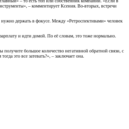
главный» – то есть топ или собственник компании. «Если в
 инструменты», – комментирует Ксения. Во-вторых, встречи
Это нужно держать в фокусе. Между «Ретроспективами» человек
ь зарплату и идти домой. По её словам, это тоже нормально.
вы получите большое количество негативной обратной связи, с
тогда это все затевать?», – заключает она.