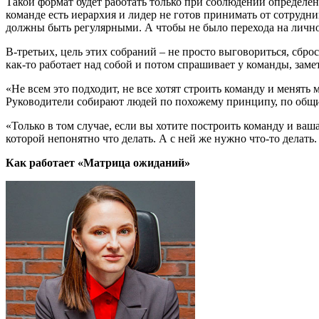
Такой формат будет работать только при соблюдении определён
команде есть иерархия и лидер не готов принимать от сотрудн
должны быть регулярными. А чтобы не было перехода на лично
В-третьих, цель этих собраний – не просто выговориться, сбр
как-то работает над собой и потом спрашивает у команды, зам
«Не всем это подходит, не все хотят строить команду и менять м
Руководители собирают людей по похожему принципу, по общ
«Только в том случае, если вы хотите построить команду и ваш
которой непонятно что делать. А с ней же нужно что-то делать. 
Как работает «Матрица ожиданий»