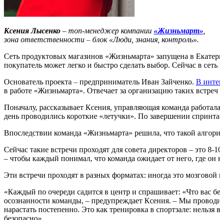
Ксения Лысенко
–
топ-менеджер компании
«Жизньмарт»
,
зона ответственности
–
блок «Люди, знания, контроль».
Сеть продуктовых магазинов «Жизньмарта» запущена в Екатери
покупатель может легко и быстро сделать выбор. Сейчас в сет
Основатель проекта
–
предприниматель Иван Зайченко.
В инте
в работе «Жизньмарта». Отвечает за организацию таких встреч
Поначалу, рассказывает Ксения, управляющая команда работала
день проводились короткие «летучки». По завершении спринта 
Впоследствии команда «Жизньмарта» решила, что такой алгорит
Сейчас такие встречи проходят для совета директоров – это 8-1
– чтобы каждый понимал, что команда ожидает от него, где он
Эти встречи проходят в разных форматах: иногда это мозговой
«Каждый по очереди садится в центр и спрашивает: «Что вас бе
осознанности команды, – предупреждает Ксения. – Мы проводи
нарастать постепенно. Это как тренировка в спортзале: нельзя
безопасно».