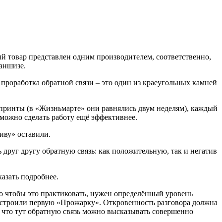
ый товар представлен одним производителем, соответственно,
раншизе.
и проработка обратной связи
–
это один из краеугольных камней
 спринты (в «Жизньмарте» они равнялись двум неделям), каждый
 можно сделать работу ещё эффективнее.
иву» оставили.
ть друг другу обратную связь: как положительную, так и негатив
азать подробнее.
ого чтобы это практиковать, нужен определённый уровень
 устроили первую «Прожарку». Откровенность разговора должна
ь, что тут обратную связь можно высказывать совершенно