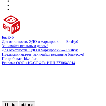
БизКуб
Для отчетности, ЭДО и маркировки — БизКуб
Занимайся реальным делом!
Для отчетности, ЭДО и маркировки — БизКуб
Предприниматель, занимайся реальным бизнесом!
Попробовать bizkub.ru
Реклама ООО «1С-СОФТ» ИНН 7730643014