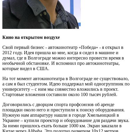
Кино на открытом воздухе
Свой первый бизнес - автокинотеатр «Победа» - я открыл в
2012 году.
Идея пришла ко мне, когда я сидел в машине и
думал, где в Волгограде можно интересно провести время в
необычной обстановке. И вспомнил про автокинотеатры,
которые видел в США.
На тот момент автокинотеатра в Волгограде не существовало,
а сам я был студентом. Идею поддержал мой одногруппник по
университету – с ним мы совместно вложились в проект.
Стартовые вложения составили около 100 тысяч рублей.
Договорились с дворцом спорта профсоюзов об аренде
площадки около него и приступили к поиску оборудования.
Нужную нам аппаратуру нашли в городе Хмельницкий в
Украине – купили проектор и оборудование для раздачи звука.
За ними пришлось ехать больше 1000 км. Экран заказали в
Китае через Alibaba. Это полотно размером 10х12 метров,