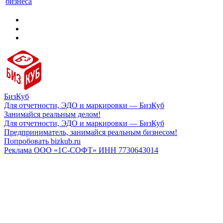
бизнеса
БизКуб
Для отчетности, ЭДО и маркировки — БизКуб
Занимайся реальным делом!
Для отчетности, ЭДО и маркировки — БизКуб
Предприниматель, занимайся реальным бизнесом!
Попробовать bizkub.ru
Реклама ООО «1С-СОФТ» ИНН 7730643014