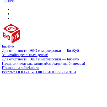
бизнеса
БизКуб
Для отчетности, ЭДО и маркировки — БизКуб
Занимайся реальным делом!
Для отчетности, ЭДО и маркировки — БизКуб
Предприниматель, занимайся реальным бизнесом!
Попробовать bizkub.ru
Реклама ООО «1С-СОФТ» ИНН 7730643014