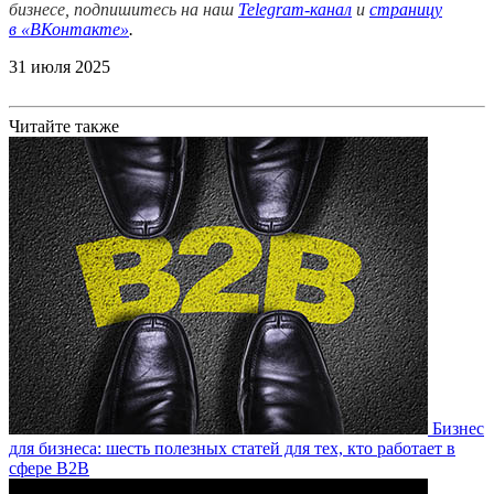
бизнесе, подпишитесь на наш
Telegram-канал
и
страницу
в
«ВКонтакте»
.
31 июля 2025
Читайте также
Бизнес
для бизнеса: шесть полезных статей для тех, кто работает в
сфере B2B