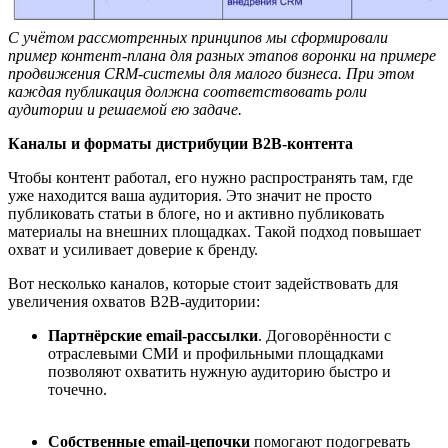
С
уч
ё
том рассмотренных принципов мы сформир
овали
пример
контент-план
а
для разных этапов воронки на примере
продвижения CRM-системы для малого бизнеса. При этом
каждая публикация должна соответствовать роли
аудитории и решаемой ею задаче
.
Каналы и форматы дистрибуции B2B-контента
Чтобы контент работал, его нужно распространять там, где
уже находится ваша аудитория. Это значит не просто
публиковать статьи в блоге, но и активно публиковать
материалы на внешних площадках. Такой подход повышает
охват и усиливает доверие к бренду.
Вот несколько каналов, которые стоит задействовать для
увеличения охватов B2B-аудитории:
Партн
ё
рские email-рассылки
. Договорённости с
отраслевыми СМИ и профильными площадками
позволяют охватить нужную аудиторию быстро и
точечно.
Собственные email-цепочки
помогают подогревать