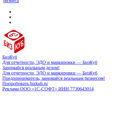
бизнеса
БизКуб
Для отчетности, ЭДО и маркировки — БизКуб
Занимайся реальным делом!
Для отчетности, ЭДО и маркировки — БизКуб
Предприниматель, занимайся реальным бизнесом!
Попробовать bizkub.ru
Реклама ООО «1С-СОФТ» ИНН 7730643014