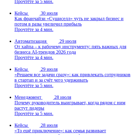
Прочтёте за 5 мин.
Кейсы
30 июля
Как франчайзи «Сушиселл» чуть не закрыл бизнес и
потом в разы увеличил прибыль
Прочтёте за 4 мин.
Автоматизация
29 июля
От хайпа – к рабочему инструменту: пять важных для
бизнеса AI-трендов 2026 года
Прочтёте за 4 мин.
Кейсы
29 июля
«Решаем все задачи сразу»: как привлекать сотрудников
в стартап и за счёт чего удерживать
Прочтёте за 5 мин.
Менеджмент
28 июля
Почему руководитель выигрывает, когда рядом с ним
растут лидеры
Прочтёте за 5 мин.
Кейсы
28 июля
«То ещё приключение»: как семья развивает