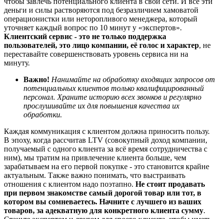
чтобы завлечь потенциального клиента в свои сети. И все эти
деньги и силы растворяются под безразличием хамоватой
операционистки или неторопливого менеджера, который
уточняет каждый вопрос по 10 минут у «экспертов».
Клиентский сервис - это не только поддержка
пользователей, это лицо компании, её голос и характер
, не
переставайте совершенствовать уровень сервиса ни на
минуту.
Важно!
Нанимайте
на
обраб
отку
входящи
х
запрос
ов
от
потенциальных клиентов
только
квалифицированный
персонал
.
Храните историю всех звонков и регулярно
прослушивайте их для повышения качества их
обработки
.
Каждая коммуникация с клиентом должна приносить пользу.
В эпоху, когда рассчитав LTV (совокупный
доход компании,
получаемый с одного клиента за вс
ё
время сотрудничества с
ним)
, мы тратим на привлечение клиента больше, чем
зарабатываем на его первой покупке - это становится крайне
актуальным. Также важно понимать, что выстраивать
отношения с клиентом надо поэтапно.
Не стоит продавать
при первом знакомстве самый дорогой товар или тот, в
котором вы сомневаетесь. Начните с лучшего из ваших
товаров, за адекватную для конкретного клиента сумму
.