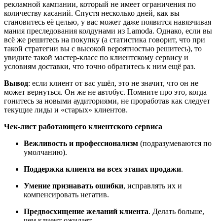
рекламной кампании, который не имеет ограничения по
количеству касаний. Спустя несколько дней, как вы
становитесь её целью, у вас может даже появится навязчивая
мания преследования колдунами из Lamoda. Однако, если вы
всё же решитесь на покупку (а статистика говорит, что при
такой стратегии вы с высокой вероятностью решитесь), то
увидите такой мастер-класс по клиентскому сервису и
условиям доставки, что точно обратитесь к ним ещё раз.
Вывод
: если клиент от вас ушёл, это не значит, что он не
может вернуться. Он же не автобус. Помните про это, когда
гонитесь за новыми аудиториями, не проработав как следует
текущие лиды и «старых» клиентов.
Чек-лист работающего клиентского сервиса
Вежливость и профессионализм
(подразумеваются по
умолчанию).
Поддержка клиента на всех этапах продажи
.
Умение признавать ошибки
, исправлять их и
компенсировать негатив.
Предвосхищение желаний клиента
. Делать больше,
чем клиент ожидает.