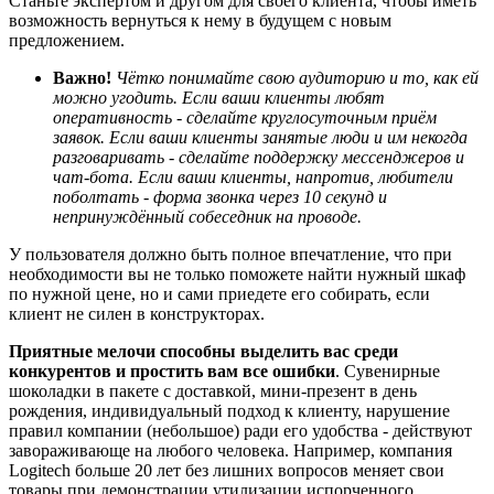
Станьте экспертом и другом для своего клиента, чтобы иметь
возможность вернуться к нему в будущем с новым
предложением.
Важно!
Ч
ё
тко понимайте свою аудиторию и то, как ей
можно угодить.
Если в
аши клиенты любят
оперативность - сделайте круглосуточным при
ё
м
заявок.
Если в
аши клиенты занятые люди
и
им некогда
разговаривать - сделайте поддержку мессенджеров и
чат-бота.
Если в
аши клиенты, на
против
, любители
поболтать - форма звонка через 10 секунд и
непринужд
ё
нный собеседник на проводе.
У пользователя должно быть полное впечатление, что при
необходимости вы не только поможете найти нужный шкаф
по нужной цене, но и сами приедете его собирать, если
клиент не силен в конструкторах.
Приятные мелочи способны выделить вас среди
конкурентов и простить вам все ошибки
. Сувенирные
шоколадки в пакете с доставкой, мини-презент в день
рождения, индивидуальный подход к клиенту, нарушение
правил компании (небольшое) ради его удобства - действуют
завораживающе на любого человека. Например, компания
Logitech больше 20 лет без лишних вопросов меняет свои
товары при демонстрации утилизации испорченного