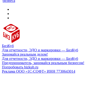
бизнеса
БизКуб
Для отчетности, ЭДО и маркировки — БизКуб
Занимайся реальным делом!
Для отчетности, ЭДО и маркировки — БизКуб
Предприниматель, занимайся реальным бизнесом!
Попробовать bizkub.ru
Реклама ООО «1С-СОФТ» ИНН 7730643014