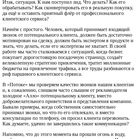
Итак, ситуация. К нам поступил лид. Что делать? Как его
обрабатывать? Как сконвертировать его в реальную покупку,
да ещё и оставить приятный флёр от профессионального
клиентского сервиса?
Начнём с простого. Человек, который принимает входящий
звонок от потенциального клиента, должен быть достаточно
мотивирован на сделку, должен быть экспертом в продукте и
знать, что делать, если его экспертизы не хватает. В своей
работе мы часто сталкиваемся с ситуацией, когда бизнес
покупает дорогостоящую посадочную страницу, создаёт
великолепную стратегию привлечения, тратит миллионные
бюджеты на привлечение трафика, а все труды разбиваются о
риф паршивого клиентского сервиса.
В «Потоке» мы проверяем качество звонков нашим клиентам
и, к сожалению, слишком часто слышим от рекламодателя
холодное «Алло» потенциальному клиенту, вместо
доброжелательного приветствия и представления компании.
Бывали примеры, когда собственник самостоятельно
принимал звонки, но что-то его отвлекало, и вместо
консультации по телефону, он просил клиента перезвонить.
Как думаете, удачно ли завершились такие коммуникации?
Напомню, что до этого момента вы прошли огонь и воду,