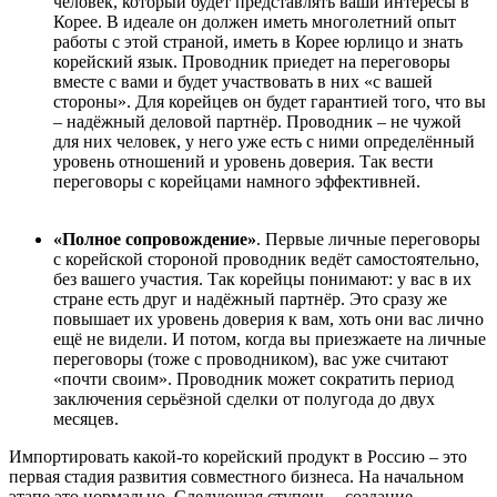
человек, который будет представлять ваши интересы в
Корее. В идеале он должен иметь многолетний опыт
работы с этой страной, иметь в Корее юрлицо и знать
корейский язык. Проводник приедет на переговоры
вместе с вами и будет участвовать в них «с вашей
стороны». Для корейцев он будет гарантией того, что вы
– надёжный деловой партнёр. Проводник – не чужой
для них человек, у него уже есть с ними определённый
уровень отношений и уровень доверия. Так вести
переговоры с корейцами намного эффективней.
«Полное сопровождение»
. Первые личные переговоры
с корейской стороной проводник ведёт самостоятельно,
без вашего участия. Так корейцы понимают: у вас в их
стране есть друг и надёжный партнёр. Это сразу же
повышает их уровень доверия к вам, хоть они вас лично
ещё не видели. И потом, когда вы приезжаете на личные
переговоры (тоже с проводником), вас уже считают
«почти своим». Проводник может сократить период
заключения серьёзной сделки от полугода до двух
месяцев.
Импортировать какой-то корейский продукт в Россию – это
первая стадия развития совместного бизнеса. На начальном
этапе это нормально. Следующая ступень – создание