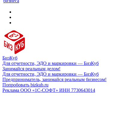
бизнеса
БизКуб
Для отчетности, ЭДО и маркировки — БизКуб
Занимайся реальным делом!
Для отчетности, ЭДО и маркировки — БизКуб
Предприниматель, занимайся реальным бизнесом!
Попробовать bizkub.ru
Реклама ООО «1С-СОФТ» ИНН 7730643014