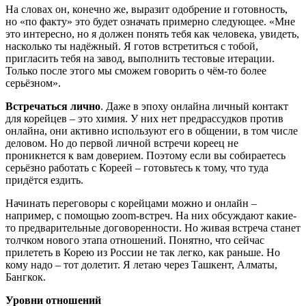
На словах он, конечно же, выразит одобрение и готовность,
но «по факту» это будет означать примерно следующее. «Мне
это интересно, но я должен понять тебя как человека, увидеть,
насколько ты надёжный. Я готов встретиться с тобой,
пригласить тебя на завод, выполнить тестовые итерации.
Только после этого мы сможем говорить о чём-то более
серьёзном».
Встречаться лично
. Даже в эпоху онлайна личный контакт
для корейцев – это химия. У них нет предрассудков против
онлайна, они активно используют его в общении, в том числе
деловом. Но до первой личной встречи кореец не
проникнется к вам доверием. Поэтому если вы собираетесь
серьёзно работать с Кореей – готовьтесь к тому, что туда
придётся ездить.
Начинать переговоры с корейцами можно и онлайн –
например, с помощью zoom-встреч. На них обсуждают какие-
то предварительные договоренности. Но живая встреча станет
толчком нового этапа отношений. Понятно, что сейчас
прилететь в Корею из России не так легко, как раньше. Но
кому надо – тот долетит. Я летаю через Ташкент, Алматы,
Бангкок.
Уровни отношений