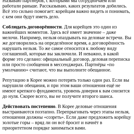
Называю партнёров, с которыми мы сотрудничаем или
работали раньше. Рассказываю, каких результатов добились.
Всё это сильно помогает: корейцам важно видеть и понимать,
с кем они будут иметь дело.
Соблюдать договорённости
. Для корейцев это один из
важнейших моментов. Здесь всё имеет значение – даже
мелочи. Например, нельзя опаздывать на деловые встречи. Вы
же договорились на определённое время, а договорённость
нарушать нельзя. То же самое относится к любому виду
соглашений, которые вы заключили. И неважно, в какой
форме это сделано: официальный договор, деловая переписка
или просто сообщения в мессенджерах. Партнёры «по
умолчанию» считают, что вы выполните обещанное.
Репутацию в Корее можно потерять только один раз. Если вы
нарушили обещания, и при этом ваши отношения ещё не
имеют крепкого фундамента, уровень доверия к вам снизится
до нуля. Скорее всего, вы не получите второго шанса.
Действовать постепенно
. В Корее деловые отношения
выстраиваются поэтапно. Перепрыгивать через этапы нельзя,
отношения должны «созреть». Если даже предложить корейцу
золотые горы – вряд ли он всё бросит и начнёт в
приоритетном порядке заниматься вами.