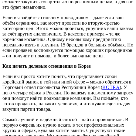
сможете закупить товар только по розничным ценам, а для вас
это будет невыгодно.
Если вы зайдёте с сильным проводником – даже если ваш
объём ограничен, вас могут провести во вторую-третью
категорию цен. Этого можно добиться, укрупнив ваши заказы
за счёт других аналогичных. В качестве примера – та же
корейская косметика. Одному небольшому предприятию
нереально взять и закупить 15 брендов в больших объёмах. Но
если продавец воспользуется помощью хороших проводников
– он получит и помощь, и более выгодные цены.
Как начать деловые отношения в Корее
Если вы просто хотите понять, что представляет собой
корейский рынок в той или иной сфере – можно обратиться в
Торговый отдел посольства Республики Корея (
KOTRA
). У
него четыре офиса в России. По вашему письменному запросу
они помогут найти подходящие компании. Вы поймёте, кто
готов продавать, на каких условиях, и что нужно сделать для
закупки партии товара.
Самый лучший и надёжный способ – найти проводников. В
первую очередь их нужно искать в тех профессиональных
кругах и сферах, куда вы хотите выйти. Существуют такие
компании, как наша. Мы помогаем выйти на корейский