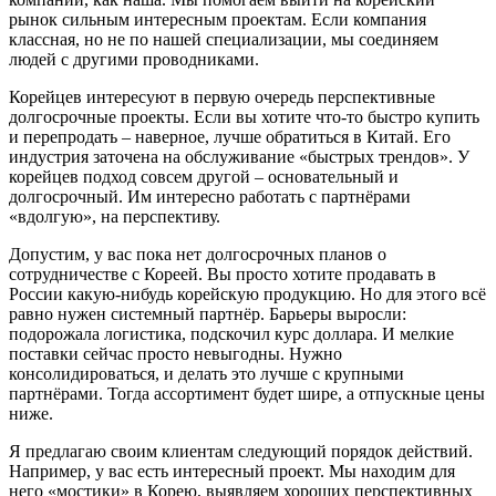
рынок сильным интересным проектам. Если компания
классная, но не по нашей специализации, мы соединяем
людей с другими проводниками.
Корейцев интересуют в первую очередь перспективные
долгосрочные проекты. Если вы хотите что-то быстро купить
и перепродать – наверное, лучше обратиться в Китай. Его
индустрия заточена на обслуживание «быстрых трендов». У
корейцев подход совсем другой – основательный и
долгосрочный. Им интересно работать с партнёрами
«вдолгую», на перспективу.
Допустим, у вас пока нет долгосрочных планов о
сотрудничестве с Кореей. Вы просто хотите продавать в
России какую-нибудь корейскую продукцию. Но для этого всё
равно нужен системный партнёр. Барьеры выросли:
подорожала логистика, подскочил курс доллара. И мелкие
поставки сейчас просто невыгодны. Нужно
консолидироваться, и делать это лучше с крупными
партнёрами. Тогда ассортимент будет шире, а отпускные цены
ниже.
Я предлагаю своим клиентам следующий порядок действий.
Например, у вас есть интересный проект. Мы находим для
него «мостики» в Корею, выявляем хороших перспективных