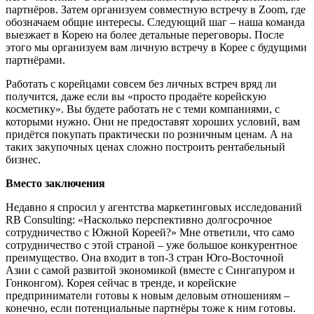
партнёров. Затем организуем совместную встречу в Zoom, где
обозначаем общие интересы. Следующий шаг – наша команда
выезжает в Корею на более детальные переговоры. После
этого мы организуем вам личную встречу в Корее с будущими
партнёрами.
Работать с корейцами совсем без личных встреч вряд ли
получится, даже если вы «просто продаёте корейскую
косметику». Вы будете работать не с теми компаниями, с
которыми нужно. Они не предоставят хороших условий, вам
придётся покупать практически по розничным ценам. А на
таких закупочных ценах сложно построить рентабельный
бизнес.
Вместо заключения
Недавно я спросил у агентства маркетинговых исследований
RB Consulting: «Насколько перспективно долгосрочное
сотрудничество с Южной Кореей?» Мне ответили, что само
сотрудничество с этой страной – уже большое конкурентное
преимущество. Она входит в топ-3 стран Юго-Восточной
Азии с самой развитой экономикой (вместе с Сингапуром и
Гонконгом). Корея сейчас в тренде, и корейские
предприниматели готовы к новым деловым отношениям –
конечно, если потенциальные партнёры тоже к ним готовы.