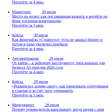
Прочтёте за 4 мин.
Маркетинг
30 июля
Место на полке: как поставщикам выжить в ритейле на
фоне усиления конкуренции
Прочтёте за 5 мин.
Кейсы
30 июля
Как франчайзи «Сушиселл» чуть не закрыл бизнес и
потом в разы увеличил прибыль
Прочтёте за 4 мин.
Автоматизация
29 июля
От хайпа – к рабочему инструменту: пять важных для
бизнеса AI-трендов 2026 года
Прочтёте за 4 мин.
Кейсы
29 июля
«Решаем все задачи сразу»: как привлекать сотрудников
в стартап и за счёт чего удерживать
Прочтёте за 5 мин.
Менеджмент
28 июля
Почему руководитель выигрывает, когда рядом с ним