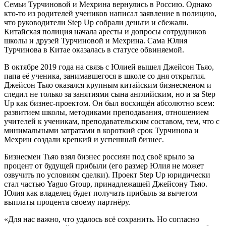
Семьи Турчиновой и Мехрина вернулись в Россию. Однако
кто-то из родителей учеников написал заявление в полицию,
что руководители Step Up собрали деньги и сбежали.
Китайская полиция начала аресты и допросы сотрудников
школы и друзей Турчиновой и Мехрина. Сама Юлия
Турчинова в Китае оказалась в статусе обвиняемой.
В октябре 2019 года на связь с Юлией вышел Джейсон Тьяо,
папа её ученика, занимавшегося в школе со дня открытия.
Джейсон Тьяо оказался крупным китайским бизнесменом и
следил не только за занятиями сына английским, но и за Step
Up как бизнес-проектом. Он был восхищён абсолютно всем:
развитием школы, методиками преподавания, отношением
учителей к ученикам, преподавательским составом, тем, что с
минимальными затратами в короткий срок Турчинова и
Мехрин создали крепкий и успешный бизнес.
Бизнесмен Тьяо взял бизнес россиян под своё крыло за
процент от будущей прибыли (его размер Юлия не может
озвучить по условиям сделки). Проект Step Up юридически
стал частью Yaguo Group, принадлежащей Джейсону Тьяо.
Юлия как владелец будет получать прибыль за вычетом
выплаты процента своему партнёру.
«Для нас важно, что удалось всё сохранить. Но согласно