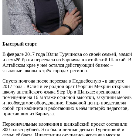
Быстрый старт
В феврале 2017 года Юлия Турчинова со своей семьёй, мамой
и семьёй брата переехала из Барнаула в китайский Шанхай. В
Алтайском крае у неё остался действующий бизнес –
языковые школы в трёх городах региона.
Спустя полгода после переезда в Поднебесную - в августе
2017 года - Юлия и её родной брат Георгий Мехрин открыли
школу английского языка Step Up в Шанхае: арендовали
помещение на 16-м этаже офисной высотки, закупили мебель
и необходимое оборудование. Языковой центр представлял
собой три кабинета и работающих в нём четырёх педагогов,
приехавших из Барнаула.
Первоначальные вложения в шанхайский проект составили
800 тысяч рублей. Это были личные деньги Турчиновой и
семьи её брата. Инвестиции окупились через два месяца,