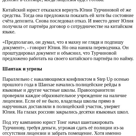
Китайский юрист отказался вернуть Юлии Турчиновой её же
средства. Тогда она предложила показать ей хотя бы состояние
счёта депозита. Снова последовал отказ. И вместо денег Юлия
получила от партнёра договор о сотрудничестве на китайском
языке.
«Предполагаю, он думал, что я махну не глядя и подпишу
документ», - говорит Юлия. Но она наняла переводчика. Он
проштудировал документ и объяснил, что Турчиновой
предложено работать на своего китайского партнёра по найму.
Шантаж и угрозы
Параллельно с накаляющимся конфликтом в Step Up осенью
прошлого года в Шанхае начались полицейские рейды в
языковые и другие частные школы. Правоохранители
проверяли каждое образовательное учреждение на наличие
лицензии. Если её не было, владельца школы прямо в
наручниках доставляли в полицейский участок, уверяет
Юлия. На глазах россиян закрылись десятки языковых школ.
Под эту кампанию юрист Тонг начал шантажировать
Турчинову, требуя деньги, угрожая сдать её полиции из-за
отсутствия лицензии и забрать помещение. Хотя именно