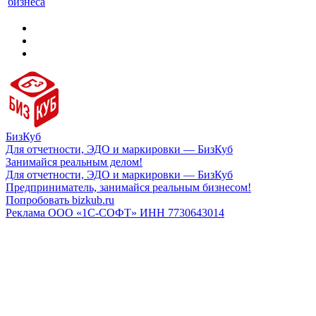
бизнеса
БизКуб
Для отчетности, ЭДО и маркировки — БизКуб
Занимайся реальным делом!
Для отчетности, ЭДО и маркировки — БизКуб
Предприниматель, занимайся реальным бизнесом!
Попробовать bizkub.ru
Реклама ООО «1С-СОФТ» ИНН 7730643014