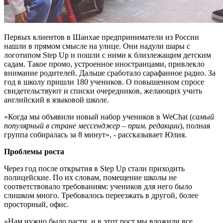
Первых клиентов в Шанхае предприниматели из России
нашли в прямом смысле на улице. Они надули шары с
логотипом Step Up и пошли с ними к близлежащим детским
садам. Такое промо, устроенное иностранцами, привлекло
внимание родителей. Дальше сработало сарафанное радио. За
год в школу пришли 180 учеников. О повышенном спросе
свидетельствуют и списки очередников, желающих учить
английский в языковой школе.
«Когда мы объявили новый набор учеников в WeChat (
самый
популярный в стране мессенджер – прим. редакции
), полная
группа собиралась за 8 минут», - рассказывает Юлия.
Проблемы роста
Через год после открытия в Step Up стали приходить
полицейские. По их словам, помещение школы не
соответствовало требованиям: учеников для него было
слишком много. Требовалось переезжать в другой, более
просторный, офис.
«Нам нужно было расти, и в этот рост мы вложили все