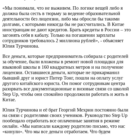
«Мы понимали, что не выживем. По логике вещей либо я
должна была сесть в тюрьму за ведение образовательной
деятельности без лицензии, либо мы обросли бы такими
долгами, с которыми никогда бы не рассчитались. В Китае
иностранцам не дают кредитов. Брать кредиты в России – это
загонять себя в кабалу. Только на погашении зарплаты
сотрудников требовалось 2 миллиона рублей», - объясняет
Юлия Турчинова.
Все деньги, которые предприниматель собирала с родителей
за обучение, были вложены в ремонт новой площадки для
языковой школы в 160 квадратных метров и на получение
лицензии. Оставшиеся деньги, которые не прикарманил
бывший друг и юрист Питер Тонг, пошли на оплату услуг
другого китайского юриста. Он помог сотрудникам центра
разорвать все документационные и визовые связи со школой
Step Up, чтобы они спокойно продолжили работать и жить в
Китае.
Юлия Турчинова и её брат Георгий Мехрин постоянно были
на связи с родителями своих учеников. Руководство Step Up
пообещало отработать все оплаченные занятия в режиме
онлайн. «Мы написали каждому родителю письмо, что нас
«кинули». Что мы все деньги отработаем. Что будем