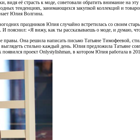
и, видя её страсть к моде, советовали обратить внимание на эту
дных тенденциях, занимающихся закупкой коллекций и товаров д
инает Юлия Волгина.
огодних праздников Юлия случайно встретилась со своим старым
 И пояснил: «Я вижу, как ты рассказываешь о моде, и думаю, что
мые правы. Она решила написать письмо Татьяне Тимофеевой, ст
и выглядеть стильно каждый день. Юлия предложила Татьяне совм
 появился проект Onlystylishman, в котором Юлия работала в 201