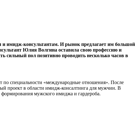
м и имидж-консультантам. И рынок предлагает им большой
консультант Юлия Волгина оставила свою профессию и
чить сильный пол позитивно проводить несколько часов в
ет по специальности «международные отношения». После
нный проект в области имидж-консалтинга для мужчин. В
х формирования мужского имиджа и гардероба.