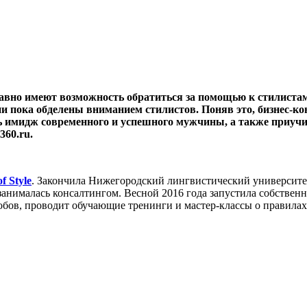
давно имеют возможность обратиться за помощью к стилиста
ии пока обделены вниманием стилистов. Поняв это, бизнес-
здать имидж современного и успешного мужчины, а также приу
360.ru.
f Style
. Закончила Нижегородский лингвистический университ
е занималась консалтингом. Весной 2016 года запустила собстве
обов, проводит обучающие тренинги и мастер-классы о правила