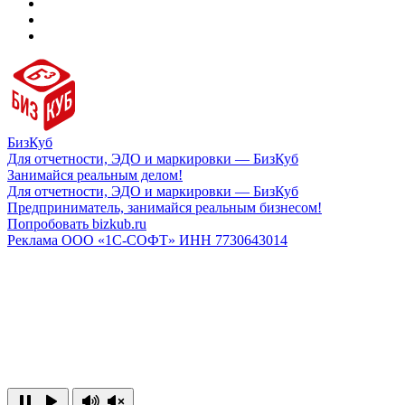
БизКуб
Для отчетности, ЭДО и маркировки — БизКуб
Занимайся реальным делом!
Для отчетности, ЭДО и маркировки — БизКуб
Предприниматель, занимайся реальным бизнесом!
Попробовать bizkub.ru
Реклама ООО «1С-СОФТ» ИНН 7730643014