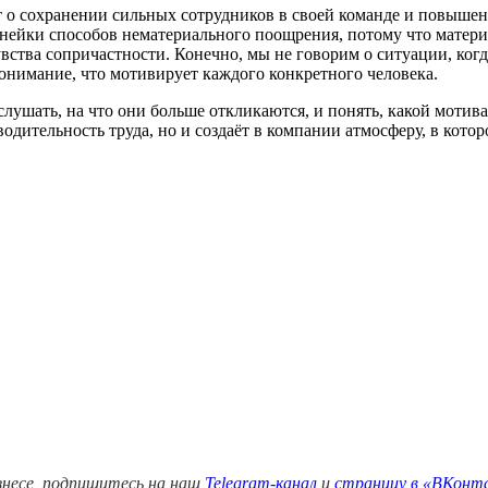
т о сохранении сильных сотрудников в своей команде и повышен
нейки способов нематериального поощрения, потому что материа
увства сопричастности. Конечно, мы не говорим о ситуации, когд
понимание, что мотивирует каждого конкретного человека.
слушать, на что они больше откликаются, и понять, какой мотив
дительность труда, но и создаёт в компании атмосферу, в котор
знесе, подпишитесь на наш
Telegram-канал
и
страницу в
«ВКонт