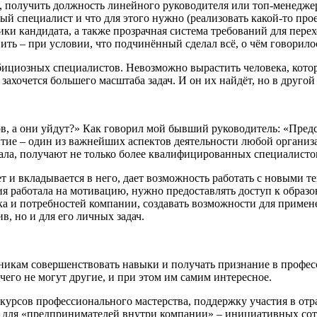
, получить должность линейного руководителя или топ-менедж
 специалист и что для этого нужно (реализовать какой-то проек
и кандидата, а также прозрачная система требований для перех
нить – при условии, что подчинённый сделал всё, о чём говорило
ициозных специалистов. Невозможно вырастить человека, которы
захочется большего масштаба задач. И он их найдёт, но в друго
, а они уйдут?» Как говорил мой бывший руководитель: «Представ
тие – один из важнейших аспектов деятельности любой организ
ла, получают не только более квалифицированных специалистов
т и вкладывается в него, дает возможность работать с новыми т
работала на мотивацию, нужно предоставлять доступ к образов
а и потребностей компании, создавать возможности для примен
в, но и для его личных задач.
икам совершенствовать навыки и получать признание в профес
чего не могут другие, и при этом им самим интересное.
курсов профессионального мастерства, поддержку участия в от
н для «предпринимателей внутри компании» – инициативных сот