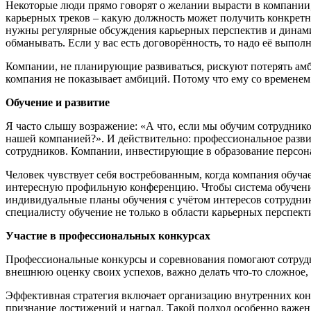
Некоторые люди прямо говорят о желании вырасти в компании
карьерных треков – какую должность может получить конкретный
нужны регулярные обсуждения карьерных перспектив и динамик
обманывать. Если у вас есть договорённость, то надо её выпол
Компании, не планирующие развиваться, рискуют потерять амб
компания не показывает амбиций. Потому что ему со временем 
Обучение и развитие
Я часто слышу возражение: «А что, если мы обучим сотрудников
нашей компанией?». И действительно: профессиональное разви
сотрудников. Компании, инвестирующие в образование персона
Человек чувствует себя востребованным, когда компания обучае
интересную профильную конференцию. Чтобы система обучения 
индивидуальные планы обучения с учётом интересов сотрудник
специалисту обучение не только в области карьерных перспекти
Участие в профессиональных конкурсах
Профессиональные конкурсы и соревнования помогают сотрудн
внешнюю оценку своих успехов, важно делать что-то сложное, 
Эффективная стратегия включает организацию внутренних кон
признание достижений и наград. Такой подход особенно важе