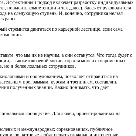
ера. Эффективный подход включает разработку индивидуальных
т, повысить компетенции и так далее). Здесь от руководителя
ода на следующую ступень. И, конечно, сотрудника нельзя
сь ранее.
й стремится двигаться по карьерной лестнице, если сама
й компании.
ьте, что мы их не научим, а они останутся. Что тогда будет с
ации, а также ключевой мотиватор для многих современных
, но и более лояльных сотрудников.
ехнологиями и оборудованием, позволяет отправиться на
ательным программам, курсам и тренингам, составлять
ения полученных знаний. Важно понимать, что даёт
сиональном сообществе. Для людей, ориентированных на
раслевых и международных соревнованиях, публичное
рудников, которые любят решать сложные и интересные