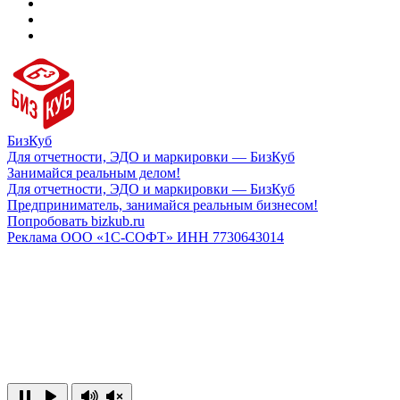
БизКуб
Для отчетности, ЭДО и маркировки — БизКуб
Занимайся реальным делом!
Для отчетности, ЭДО и маркировки — БизКуб
Предприниматель, занимайся реальным бизнесом!
Попробовать bizkub.ru
Реклама ООО «1С-СОФТ» ИНН 7730643014