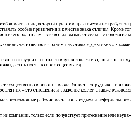
собов мотивации, который при этом практически не требует зат
ставлять особые привилегии в качестве знака отличия. Кроме то
ностью его родителям – это всегда вызывает сильные положител
хвалили, часто являются одними из самых эффективных в команд
т своего сотрудника не только внутри коллектива, но и внешнем
ажи, делать посты в своих соцсетях т.д.
сте существенно влияют на вовлечённость сотрудников и их жел
ное для них – это отношение и уважение коллег, а также руководс
ые эргономичные рабочие места, зоны отдыха и неформального
т из компании, только если почувствует притеснение или неува