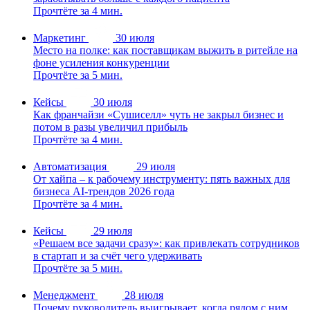
Прочтёте за 4 мин.
Маркетинг
30 июля
Место на полке: как поставщикам выжить в ритейле на
фоне усиления конкуренции
Прочтёте за 5 мин.
Кейсы
30 июля
Как франчайзи «Сушиселл» чуть не закрыл бизнес и
потом в разы увеличил прибыль
Прочтёте за 4 мин.
Автоматизация
29 июля
От хайпа – к рабочему инструменту: пять важных для
бизнеса AI-трендов 2026 года
Прочтёте за 4 мин.
Кейсы
29 июля
«Решаем все задачи сразу»: как привлекать сотрудников
в стартап и за счёт чего удерживать
Прочтёте за 5 мин.
Менеджмент
28 июля
Почему руководитель выигрывает, когда рядом с ним