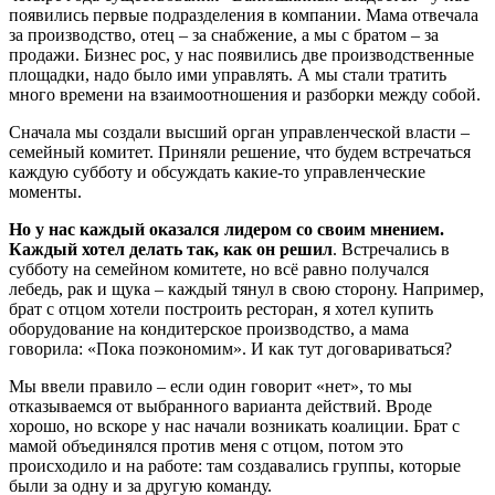
появились первые подразделения в компании. Мама отвечала
за производство, отец – за снабжение, а мы с братом – за
продажи. Бизнес рос, у нас появились две производственные
площадки, надо было ими управлять. А мы стали тратить
много времени на взаимоотношения и разборки между собой.
Сначала мы создали высший орган управленческой власти –
семейный комитет. Приняли решение, что будем встречаться
каждую субботу и обсуждать какие-то управленческие
моменты.
Но у нас каждый оказался лидером со своим мнением.
Каждый хотел делать так, как он решил
. Встречались в
субботу на семейном комитете, но всё равно получался
лебедь, рак и щука – каждый тянул в свою сторону. Например,
брат с отцом хотели построить ресторан, я хотел купить
оборудование на кондитерское производство, а мама
говорила: «Пока поэкономим». И как тут договариваться?
Мы ввели правило – если один говорит «нет», то мы
отказываемся от выбранного варианта действий. Вроде
хорошо, но вскоре у нас начали возникать коалиции. Брат с
мамой объединялся против меня с отцом, потом это
происходило и на работе: там создавались группы, которые
были за одну и за другую команду.