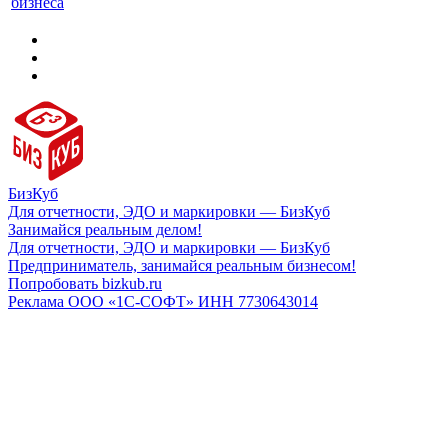
бизнеса
БизКуб
Для отчетности, ЭДО и маркировки — БизКуб
Занимайся реальным делом!
Для отчетности, ЭДО и маркировки — БизКуб
Предприниматель, занимайся реальным бизнесом!
Попробовать bizkub.ru
Реклама ООО «1С-СОФТ» ИНН 7730643014