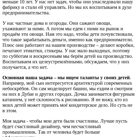
меньше 10 лет. У нас нет задач, чтобы они унаследовали нашу
фабрику и стали ей управлять. Но мы их воспитываем в духе
предпринимательства.
У нас частные дома и огороды. Они сажают овощи,
ухаживают за ними. А потом мы едем с ними на рынок и
продаём эти овощи. Нам это надо, чтобы дети почувствовали,
что такое зарабатывать деньги, именно как предприниматели.
Плюс они работают на нашем производстве – делают коробки,
печатают этикетки, стикеры. У нас мало выходных, поэтому
по субботам и воскресеньям мы берём детей на производство.
Воспитываем их целеустремлёнными, обсуждаем, что у них
получается, а что нет.
Основная наша задача – мы ищем таланты у своих детей
.
Например, мой сын интересуется архитектурой современных
небоскрёбов. Он сам моделирует башни, мы ездим и смотрим
на них в Дубае и других городах. Дочка занимается фигурным
катанием, у неё склонность к рисованию. Я не вижу, кто из
моих детей может принять моё кондитерское дело. Но суть не
в этом.
Моя задача - чтобы мои дети были счастливы. Лучше пусть
будет счастливый дизайнер, чем несчастливый
промышленник. Так от человека будет больше