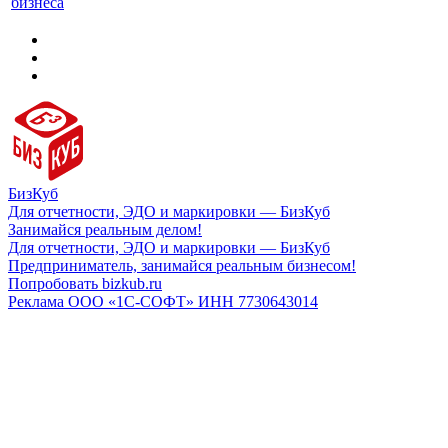
бизнеса
БизКуб
Для отчетности, ЭДО и маркировки — БизКуб
Занимайся реальным делом!
Для отчетности, ЭДО и маркировки — БизКуб
Предприниматель, занимайся реальным бизнесом!
Попробовать bizkub.ru
Реклама ООО «1С-СОФТ» ИНН 7730643014