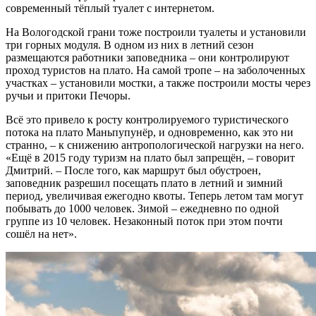
современный тёплый туалет с интернетом.
На Вологодской грани тоже построили туалеты и установили
три горных модуля. В одном из них в летний сезон
размещаются работники заповедника – они контролируют
проход туристов на плато. На самой тропе – на заболоченных
участках – установили мостки, а также построили мосты через
ручьи и притоки Печоры.
Всё это привело к росту контролируемого туристического
потока на плато Маньпупунёр, и одновременно, как это ни
странно, – к снижению антропологической нагрузки на него.
«Ещё в 2015 году туризм на плато был запрещён, – говорит
Дмитрий. – После того, как маршрут был обустроен,
заповедник разрешил посещать плато в летний и зимний
период, увеличивая ежегодно квоты. Теперь летом там могут
побывать до 1000 человек. Зимой – ежедневно по одной
группе из 10 человек. Незаконный поток при этом почти
сошёл на нет».