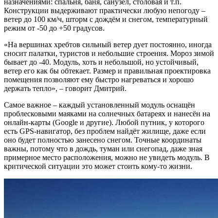
назначениями: спальня, баня, санузел, столовая и т.п.
Конструкции выдерживают практически любую непогоду –
ветер до 100 км/ч, шторм с дождём и снегом, температурный
режим от -50 до +50 градусов.
«На вершинах хребтов сильный ветер дует постоянно, иногда
сносит палатки, туристов и небольшие строения. Мороз зимой
бывает до -40. Модуль, хоть и небольшой, но устойчивый,
ветер его как бы обтекает. Размер и правильная проектировка
помещения позволяют ему быстро нагреваться и хорошо
держать тепло», – говорит Дмитрий.
Самое важное – каждый установленный модуль оснащён
проблесковыми маяками на солнечных батареях и нанесён на
онлайн-карты (Google и другие). Любой путник, у которого
есть GPS-навигатор, без проблем найдёт жилище, даже если
оно будет полностью занесено снегом. Точные координаты
важны, потому что в дождь, туман или снегопад, даже зная
примерное место расположения, можно не увидеть модуль. В
критической ситуации это может стоить кому-то жизни.