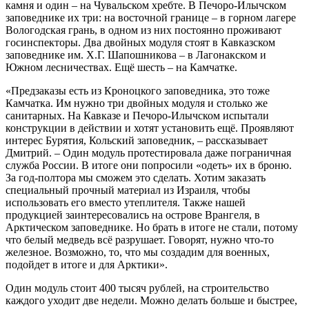
камня и один – на Чувальском хребте. В Печоро-Илычском
заповеднике их три: на восточной границе – в горном лагере
Вологодская грань, в одном из них постоянно проживают
госинспекторы. Два двойных модуля стоят в Кавказском
заповеднике им. Х.Г. Шапошникова – в Лагонакском и
Южном лесничествах. Ещё шесть – на Камчатке.
«Предзаказы есть из Кроноцкого заповедника, это тоже
Камчатка. Им нужно три двойных модуля и столько же
санитарных. На Кавказе и Печоро-Илычском испытали
конструкции в действии и хотят установить ещё. Проявляют
интерес Бурятия, Кольский заповедник, – рассказывает
Дмитрий. – Один модуль протестировала даже пограничная
служба России. В итоге они попросили «одеть» их в броню.
За год-полтора мы сможем это сделать. Хотим заказать
специальный прочный материал из Израиля, чтобы
использовать его вместо утеплителя. Также нашей
продукцией заинтересовались на острове Врангеля, в
Арктическом заповеднике. Но брать в итоге не стали, потому
что белый медведь всё разрушает. Говорят, нужно что-то
железное. Возможно, то, что мы создадим для военных,
подойдет в итоге и для Арктики».
Один модуль стоит 400 тысяч рублей, на строительство
каждого уходит две недели. Можно делать больше и быстрее,