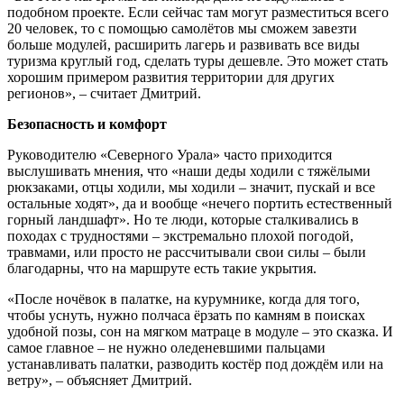
подобном проекте. Если сейчас там могут разместиться всего
20 человек, то с помощью самолётов мы сможем завезти
больше модулей, расширить лагерь и развивать все виды
туризма круглый год, сделать туры дешевле. Это может стать
хорошим примером развития территории для других
регионов», – считает Дмитрий.
Безопасность и комфорт
Руководителю «Северного Урала» часто приходится
выслушивать мнения, что «наши деды ходили с тяжёлыми
рюкзаками, отцы ходили, мы ходили – значит, пускай и все
остальные ходят», да и вообще «нечего портить естественный
горный ландшафт». Но те люди, которые сталкивались в
походах с трудностями – экстремально плохой погодой,
травмами, или просто не рассчитывали свои силы – были
благодарны, что на маршруте есть такие укрытия.
«После ночёвок в палатке, на курумнике, когда для того,
чтобы уснуть, нужно полчаса ёрзать по камням в поисках
удобной позы, сон на мягком матраце в модуле – это сказка. И
самое главное – не нужно оледеневшими пальцами
устанавливать палатки, разводить костёр под дождём или на
ветру», – объясняет Дмитрий.