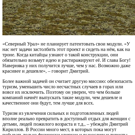
«Северный Урал» не планирует патентовать свои модули. «У
нас нет задачи застолбить этот проект и сидеть на нём, как на
троне. Когда китайцы узнают о такой конструкции, они
обязательно возьмут идею и растиражируют её. И слава Богу!
Наверняка у них получится лучше, чем у нас. Возможно даже
красивее и дешевле», – говорит Дмитрий.
Более важной задачей он считает другую миссию: обезопасить
туризм, уменьшить число несчастных случаев в горах или
вовсе их исключить. Поэтому он уверен, что чем больше
компаний начнёт выпускать такие модули, чем дешевле и
качественнее они будут, тем лучше для всех.
Туризм из увлечения сильных и подготовленных людей
вполне реально превратить в доступный отдых для женщин с
детьми, людей пожилого возраста и т.д., – убеждён Дмитрий
Кириллов. В России много мест, в которых пока могут
побывать только физически крепкие и выносливые туристы,