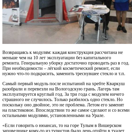
Возвращаясь к модулям: каждая конструкция рассчитана не
меньше чем на 10 лет эксплуатации без капитального
ремонта. Генеральную уборку достаточно проводить раз в год.
При необходимости – лёгкий косметический ремонт, если
нужно что-то подкрасить, заменить треснувшее стекло и т.п.
Самый первый модуль после испытаний на хребте Кваркуш
разобрали и перевезли на Вологодскую грань. Лагерь там
эксплуатируется круглый год. За три года с модулем ничего
страшного не случилось. Только разбилось одно стекло. Но
поскольку оно двойное, это не проблема. Летом его заменят
на пластиковое. Впоследствии то же самое сделают и со всеми
остальными модулями, установленными на Урале.
«Если говорить о нюансах, то на горе Тулым в Вишерском
заповеднике кому-то из туристов было лень отойти в туалет