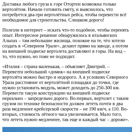
Доставка любого груза к горе Отортен возможна только
вертолётом. Начали готовить смету, и выяснилось, что
потребуется два-три вертолётных рейса, чтобы перевести всё
необходимое для строительства. Слишком дорого!
Полезли в интернет – искать что-то подобное, чтобы перенять
опыт. Интересное решение обнаружилось в итальянских
Альпах – там небольшие жилища, похожие на те, что хотели
создать в «Северном Урале», делают прямо на заводе, а потом
на внешней подвеске вертолета доставляют в горы. На вид –
то, что нужно, но тоже не подходит.
«Италия – страна маленькая, – объясняет Дмитрий. –
Перевезти небольшой «домик» на внешней подвеске
вертолёта можно быстро и недорого. А в условиях Северного
Урала расстояние от вертолётной площадки до точки, где
нужно установить модуль, может доходить до 250-300 км.
Перевести такую конструкцию на внешней подвеске
нереально – запредельно дорого. Во-первых, вертолет с таким
грузом по технике безопасности должен лететь почти в два
раза медленнее крейсерской скорости – не 190 км/ч, а 110. Во-
вторых, стоимость лётного часа увеличивается. Мало того,
что лететь нужно медленнее, так еще и каждый час – дороже».