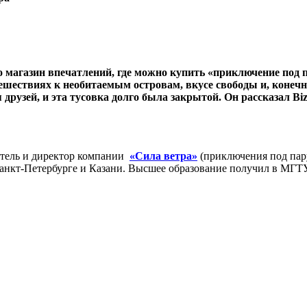
о магазин впечатлений, где можно купить «приключение под п
утешествиях к необитаемым островам, вкусе свободы и, конеч
 друзей, и эта тусовка долго была закрытой. Он рассказал Bi
атель и директор компании
«Сила ветра»
(приключения под пару
Санкт-Петербурге и Казани. Высшее образование получил в МГТ