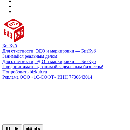
БизКуб
Для отчетности, ЭДО и маркировки — БизКуб
Занимайся реальным делом!
Для отчетности, ЭДО и маркировки — БизКуб
Предприниматель, занимайся реальным бизнесом!
Попробовать bizkub.ru
Реклама ООО «1С-СОФТ» ИНН 7730643014