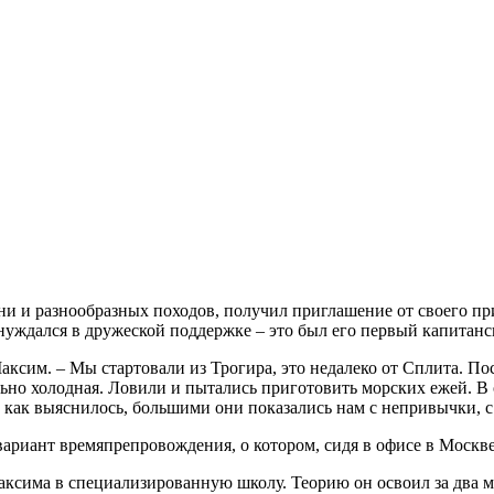
ни и разнообразных походов, получил приглашение от своего пр
 нуждался в дружеской поддержке – это был его первый капитанс
аксим. – Мы стартовали из Трогира, это недалеко от Сплита. П
льно холодная. Ловили и пытались приготовить морских ежей. В 
, как выяснилось, большими они показались нам с непривычки, с
иант времяпрепровождения, о котором, сидя в офисе в Москве, 
аксима в специализированную школу. Теорию он освоил за два ме