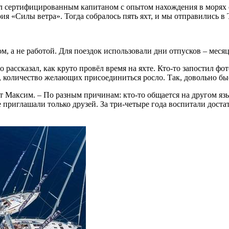
л сертифицированным капитаном с опытом нахождения в морях о
рия «Силы ветра». Тогда собралось пять яхт, и мы отправились в
, а не работой. Для поездок использовали дни отпусков – месяц 
 рассказал, как круто провёл время на яхте. Кто-то запостил фот
 количество желающих присоединиться росло. Так, довольно быс
Максим. – По разным причинам: кто-то общается на другом языке
приглашали только друзей. За три-четыре года воспитали доста