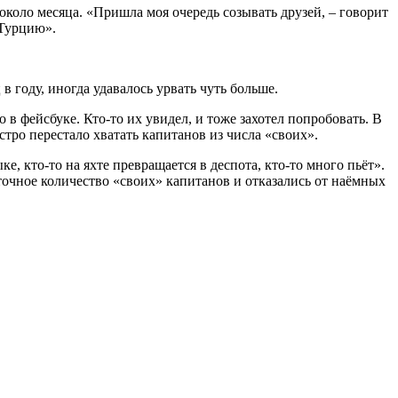
коло месяца. «Пришла моя очередь созывать друзей, – говорит
 Турцию».
в году, иногда удавалось урвать чуть больше.
о в фейсбуке. Кто-то их увидел, и тоже захотел попробовать. В
тро перестало хватать капитанов из числа «своих».
, кто-то на яхте превращается в деспота, кто-то много пьёт».
точное количество «своих» капитанов и отказались от наёмных