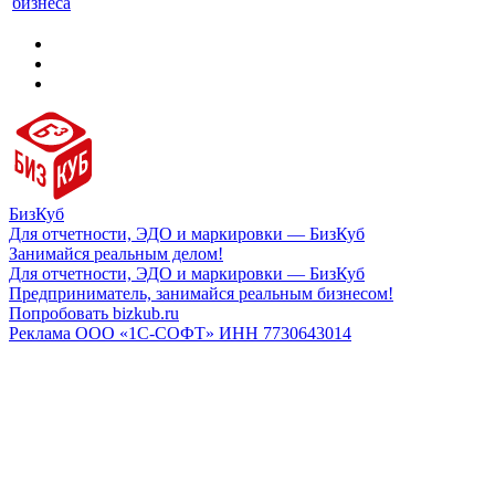
бизнеса
БизКуб
Для отчетности, ЭДО и маркировки — БизКуб
Занимайся реальным делом!
Для отчетности, ЭДО и маркировки — БизКуб
Предприниматель, занимайся реальным бизнесом!
Попробовать bizkub.ru
Реклама ООО «1С-СОФТ» ИНН 7730643014