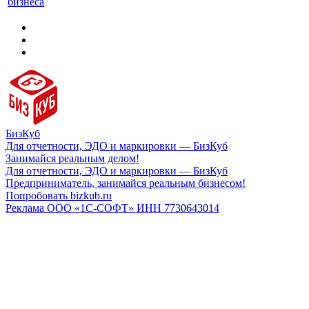
бизнеса
БизКуб
Для отчетности, ЭДО и маркировки — БизКуб
Занимайся реальным делом!
Для отчетности, ЭДО и маркировки — БизКуб
Предприниматель, занимайся реальным бизнесом!
Попробовать bizkub.ru
Реклама ООО «1С-СОФТ» ИНН 7730643014