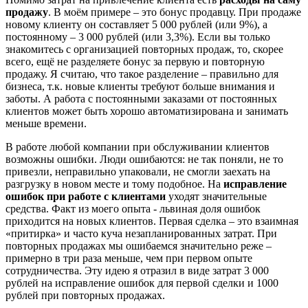
продажу
. В моём примере – это бонус продавцу. При продаже
новому клиенту он составляет 5 000 рублей (или 9%), а
постоянному – 3 000 рублей (или 3,3%). Если вы только
знакомитесь с организацией повторных продаж, то, скорее
всего, ещё не разделяете бонус за первую и повторную
продажу. Я считаю, что такое разделение – правильно для
бизнеса, т.к. новые клиенты требуют больше внимания и
заботы. А работа с постоянными заказами от постоянных
клиентов может быть хорошо автоматизирована и занимать
меньше времени.
В работе любой компании при обслуживании клиентов
возможны ошибки. Люди ошибаются: не так поняли, не то
привезли, неправильно упаковали, не смогли заехать на
разгрузку в новом месте и тому подобное. На
исправление
ошибок при работе с клиентами
уходят значительные
средства. Факт из моего опыта - львиная доля ошибок
приходится на новых клиентов. Первая сделка – это взаимная
«притирка» и часто куча незапланированных затрат. При
повторных продажах мы ошибаемся значительно реже –
примерно в три раза меньше, чем при первом опыте
сотрудничества. Эту идею я отразил в виде затрат 3 000
рублей на исправление ошибок для первой сделки и 1000
рублей при повторных продажах.