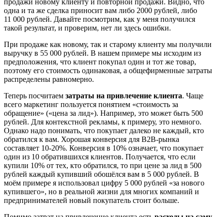
продажи новому клиенту и повторной продажи. Видно, что
одна и та же сделка приносит вам либо 2000 рублей, либо
11 000 рублей. Давайте посмотрим, как у меня получился
такой результат, и проверим, нет ли здесь ошибки.
При продаже как новому, так и старому клиенту мы получили
выручку в 55 000 рублей. В нашем примере мы исходим из
предположения, что клиент покупал один и тот же товар,
поэтому его стоимость одинаковая, а общефирменные затраты
распределены равномерно.
Теперь посчитаем
затраты на привлечение клиента
. Чаще
всего маркетинг пользуется понятием «стоимость за
обращение» («цена за лид»). Например, это может быть 500
рублей. Для контекстной рекламы, к примеру, это немного.
Однако надо понимать, что покупает далеко не каждый, кто
обратился к вам. Хорошая конверсия для B2B-рынка
составляет 10-20%. Конверсия в 10% означает, что покупает
один из 10 обратившихся клиентов. Получается, что если
купили 10% от тех, кто обратился, то при цене за лид в 500
рублей каждый купивший обошёлся вам в 5 000 рублей. В
моём примере я использовал цифру 5 000 рублей «за нового
купившего», но в реальной жизни для многих компаний и
предпринимателей новый покупатель стоит больше.
Помимо затрат на привлечение клиента есть
расходы на саму