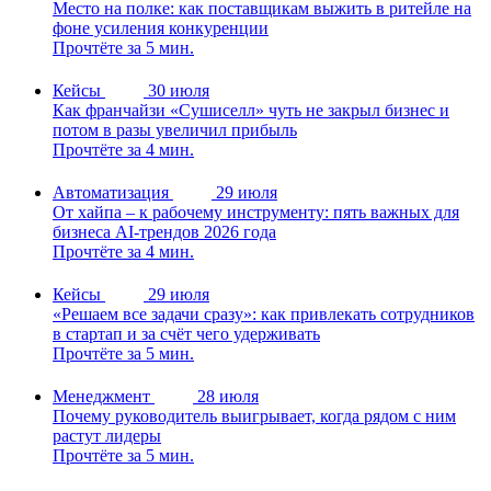
Место на полке: как поставщикам выжить в ритейле на
фоне усиления конкуренции
Прочтёте за 5 мин.
Кейсы
30 июля
Как франчайзи «Сушиселл» чуть не закрыл бизнес и
потом в разы увеличил прибыль
Прочтёте за 4 мин.
Автоматизация
29 июля
От хайпа – к рабочему инструменту: пять важных для
бизнеса AI-трендов 2026 года
Прочтёте за 4 мин.
Кейсы
29 июля
«Решаем все задачи сразу»: как привлекать сотрудников
в стартап и за счёт чего удерживать
Прочтёте за 5 мин.
Менеджмент
28 июля
Почему руководитель выигрывает, когда рядом с ним
растут лидеры
Прочтёте за 5 мин.