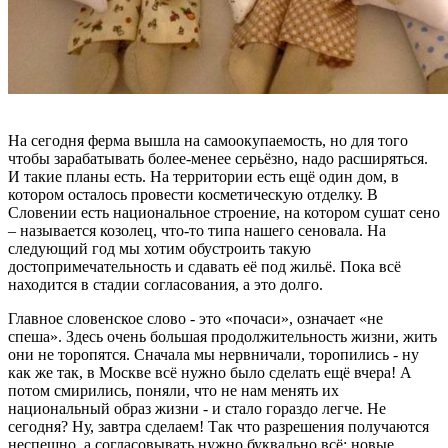
На сегодня ферма вышла на самоокупаемость, но для того
чтобы зарабатывать более-менее серьёзно, надо расширяться.
И такие планы есть. На территории есть ещё один дом, в
котором осталось провести косметическую отделку. В
Словении есть национальное строение, на котором сушат сено
– называется козолец, что-то типа нашего сеновала. На
следующий год мы хотим обустроить такую
достопримечательность и сдавать её под жильё. Пока всё
находится в стадии согласования, а это долго.
Главное словенское слово - это «почаси», означает «не
спеша». Здесь очень большая продолжительность жизни, жить
они не торопятся. Сначала мы нервничали, торопились - ну
как же так, в Москве всё нужно было сделать ещё вчера! А
потом смирились, поняли, что не нам менять их
национальный образ жизни - и стало гораздо легче. Не
сегодня? Ну, завтра сделаем! Так что разрешения получаются
неспешно, а согласовывать нужно буквально всё: новые