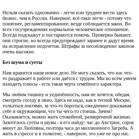
Нельзя сказать однозначно - легче или труднее вести здесь
бизнес, чем в России. Наверное, всё-таки легче - потому что
понятнее, регламентированнее, везде соблюдается закон. Во
всех госучреждениях нормальное человеческое отношение.
Всегда подскажут и постараются помочь. Проверки бывают,
они строгие, но всегда предупреждают заранее и дадут время
на исправление недочетов. Штрафы за несоблюдение законов
очень высокие.
Без шума и суеты
Нам нравится наше новое дело. Не могу сказать, что нас что-
то раздражает в работе или даётся с трудом. Мы во всём умеем
находить плюсы - есть такая черта семейного характера.
Мы любим тишину и уединённость, нам не хочется, обедая,
смотреть соседу в окно. Здесь не надо, как в тесной Москве,
толкаться локтями, за что-то бороться, ежедневно доказывая
себе и окружающим, что ты чего-то стоишь. Зачем?
Оказывается, можно жить спокойной, размеренной жизнью.
Захотелось суеты и шума - я его найду: час до Австрии, сорок
минут до Любляны, полтора часа до миллионного Загреба. А
жить в стрессе и в толкотне, - наверное, это уже не про нас.