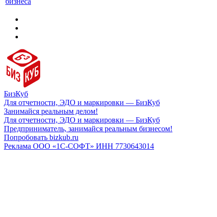
бизнеса
БизКуб
Для отчетности, ЭДО и маркировки — БизКуб
Занимайся реальным делом!
Для отчетности, ЭДО и маркировки — БизКуб
Предприниматель, занимайся реальным бизнесом!
Попробовать bizkub.ru
Реклама ООО «1С-СОФТ» ИНН 7730643014