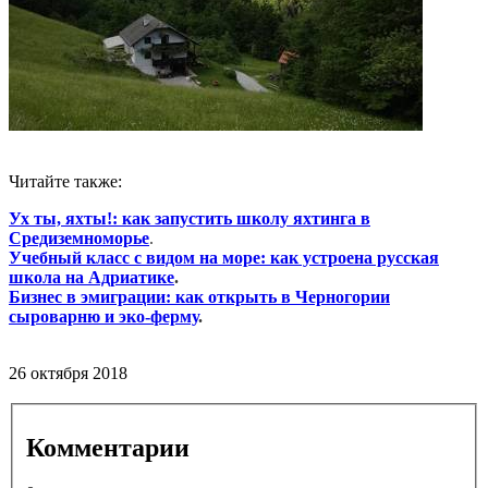
Читайте также:
Ух ты, яхты!: как запустить школу яхтинга в
Средиземноморье
.
Учебный класс с видом на море: как устроена русская
школа на Адриатике
.
Бизнес в эмиграции: как открыть в Черногории
сыроварню и эко-ферму
.
26 октября 2018
Комментарии