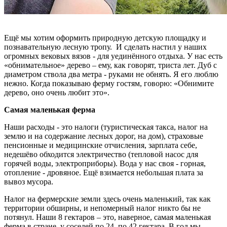
Ещё мы хотим оформить природную детскую площадку и
познавательную лесную тропу. И сделать настил у наших
огромных вековых вязов - для уединённого отдыха. У нас есть
«обнимательное» дерево – ему, как говорят, триста лет. Дуб с
диаметром ствола два метра - руками не обнять. Я его люблю
нежно. Когда показываю ферму гостям, говорю: «Обнимите
дерево, оно очень любит это».
Самая маленькая ферма
Наши расходы - это налоги
(туристическая такса, налог на
землю и на содержание лесных дорог, на дом), страховые
пенсионные и медицинские отчисления, зарплата себе,
недешёво обходится электричество (тепловой насос для
горячей воды, электроприборы). Вода у нас своя - горная,
отопление - дровяное. Ещё взимается небольшая плата за
вывоз мусора.
Налог на фермерские земли здесь очень маленький, так как
территории обширны, и непомерный налог никто бы не
потянул. Наши 8 гектаров – это, наверное, самая маленькая
ферма в стране, у соседей по 24, по 42 гектара. В год мы