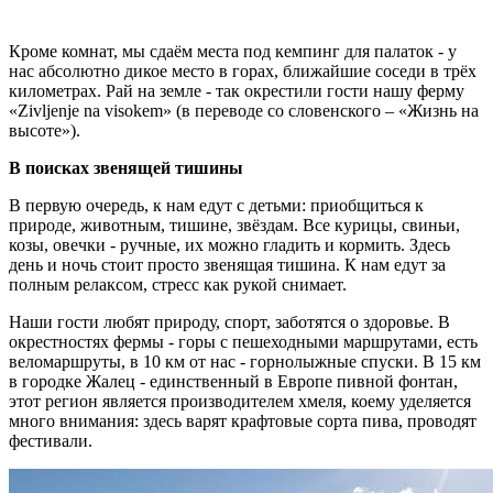
Кроме комнат, мы сдаём места под кемпинг для палаток - у
нас абсолютно дикое место в горах, ближайшие соседи в трёх
километрах. Рай на земле - так окрестили гости нашу ферму
«Zivljenje na visokem» (в переводе со словенского – «Жизнь на
высоте»).
В поисках звенящей тишины
В первую очередь, к нам едут с детьми: приобщиться к
природе, животным, тишине, звёздам. Все курицы, свиньи,
козы, овечки - ручные, их можно гладить и кормить. Здесь
день и ночь стоит просто звенящая тишина. К нам едут за
полным релаксом, стресс как рукой снимает.
Наши гости любят природу, спорт, заботятся о здоровье. В
окрестностях фермы - горы с пешеходными маршрутами, есть
веломаршруты, в 10 км от нас - горнолыжные спуски. В 15 км
в городке Жалец - единственный в Европе пивной фонтан,
этот регион является производителем хмеля, коему уделяется
много внимания: здесь варят крафтовые сорта пива, проводят
фестивали.