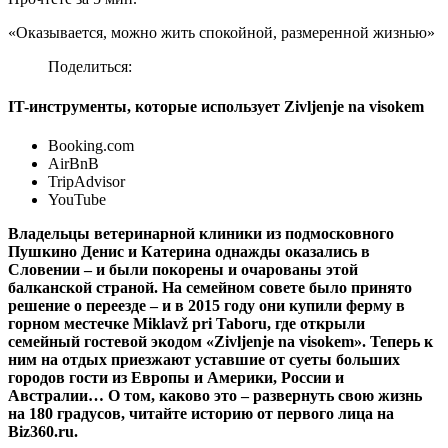
«Оказывается, можно жить спокойной, размеренной жизнью»
Поделиться:
IT-инструменты, которые использует Zivljenje na visokem
Booking.com
AirBnB
TripAdvisor
YouTube
Владельцы ветеринарной клиники из подмосковного
Пушкино Денис и Катерина однажды оказались в
Словении – и были покорены и очарованы этой
балканской страной. На семейном совете было принято
решение о переезде – и в 2015 году они купили ферму в
горном местечке Miklavž pri Taboru, где открыли
семейный гостевой экодом «Zivljenje na visokem». Теперь к
ним на отдых приезжают уставшие от суеты больших
городов гости из Европы и Америки, России и
Австралии… О том, каково это – развернуть свою жизнь
на 180 градусов, читайте историю от первого лица на
Biz360.ru.