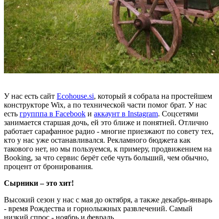
У нас есть сайт
Ecohouse.si
, который я собрала на простейшем
конструкторе Wix, а по технической части помог брат. У нас
есть
групппа в Facebook
и
аккаунт в Instagram
. Соцсетями
занимается старшая дочь, ей это ближе и понятней. Отлично
работает сарафанное радио - многие приезжают по совету тех,
кто у нас уже останавливался. Рекламного бюджета как
такового нет, но мы пользуемся, к примеру, продвижением на
Booking, за что сервис берёт себе чуть больший, чем обычно,
процент от бронирования.
Сырники – это хит!
Высокий сезон у нас с мая до октября, а также декабрь-январь
- время Рождества и горнолыжных развлечений. Самый
низкий спрос - ноябрь и февраль.