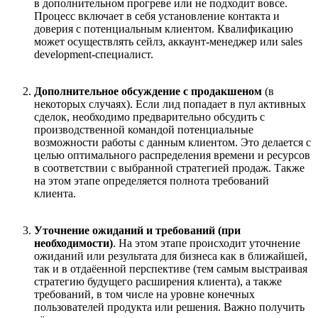
в дополнительном прогреве или не подходит вовсе.
Процесс включает в себя установление контакта и
доверия с потенциальным клиентом. Квалификацию
может осуществлять сейлз, аккаунт-менеджер или sales
development
-
специалист.
Дополнительное обсуждение с продак
ше
ном
(в
некоторых случаях)
.
Если лид попадает в пул активных
сделок, необходимо предварительно обсудить с
производственной командой потенциальные
возможности работы с данным клиентом. Это делается с
целью оптимального распределения времени и ресурсов
в соответствии с выбранной стратегией продаж. Также
на этом этапе определяется полнота требований
клиента.
Уточнение ожиданий и требований (при
необходимости)
. Н
а этом этапе происходит уточнение
ожиданий или результата для бизнеса как в ближайшей,
так и в отда
ё
енной перспективе (тем самым выстраивая
стратегию будущего расширения клиента), а также
требований, в том числе на уровне конечных
пользователей продукта или решения. Важно получить