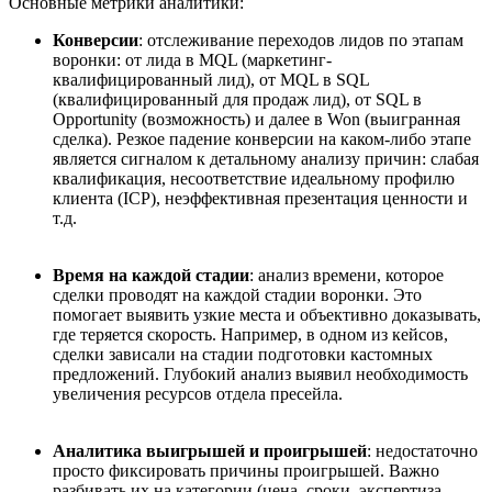
Основные метрики аналитики:
Конверсии
: отслеживание переходов лидов по этапам
воронки: от лида в MQL (маркетинг-
квалифицированный лид), от MQL в SQL
(квалифицированный для продаж лид), от SQL в
Opportunity (возможность) и далее в Won (выигранная
сделка). Резкое падение конверсии на каком-либо этапе
является сигналом к детальному анализу причин: слабая
квалификация, несоответствие идеальному профилю
клиента (ICP), неэффективная презентация ценности и
т.д.
Время на каждой стадии
: анализ времени, которое
сделки проводят на каждой стадии воронки. Это
помогает выявить узкие места и объективно доказывать,
где теряется скорость. Например, в одном из кейсов,
сделки зависали на стадии подготовки кастомных
предложений. Глубокий анализ выявил необходимость
увеличения ресурсов отдела пресейла.
Аналитика выигрышей и проигрышей
: недостаточно
просто фиксировать причины проигрышей. Важно
разбивать их на категории (цена, сроки, экспертиза,