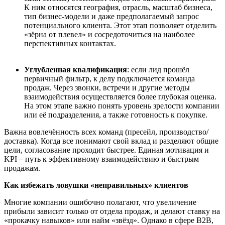
К ним относятся география, отрасль, масштаб бизнеса,
тип бизнес-модели и даже предполагаемый запрос
потенциального клиента. Этот этап позволяет отделить
«зёрна от плевел» и сосредоточиться на наиболее
перспективных контактах.
Углубленная квалификация
: если лид прошёл
первичный фильтр, к делу подключается команда
продаж. Через звонки, встречи и другие методы
взаимодействия осуществляется более глубокая оценка.
На этом этапе важно понять уровень зрелости компании
или её подразделения, а также готовность к покупке.
Важна вовлеч
ё
нность всех команд (пресейл, производство/
доставка). Когда все понимают свой вклад и разделяют общие
цели, согласование проходит быстрее. Единая мотивация и
KPI
–
путь к эффективному взаимодействию и быстрым
продажам.
К
ак избежать ловушки «неправильных» клиентов
Многие компании ошибочно полагают, что увеличение
прибыли зависит только от отдела продаж, и делают ставку на
«прокачку навыков» или найм «зв
ё
зд». Однако в сфере B2B,