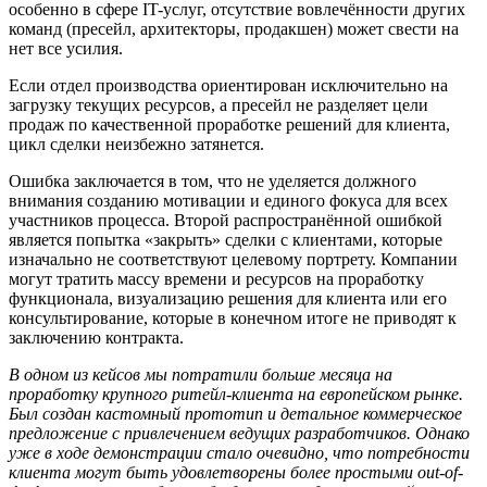
особенно в сфере IT-услуг, отсутствие вовлеч
ё
нности других
команд (пресейл, архитекторы, продакш
е
н) может свести на
нет все усилия.
Если отдел производства ориентирован исключительно на
загрузку текущих ресурсов, а пресейл не разделяет цели
продаж по качественной проработке решений для клиента,
цикл сделки неизбежно затянется.
Ошибка заключается в том, что не уделяется должного
внимания созданию мотивации и единого фокуса для всех
участников процесса.
Второй распростран
ё
нной ошибкой
является попытка «закрыть» сделки с клиентами, которые
изначально не соответствуют целевому портрету. Компании
могут тратить массу времени и ресурсов на проработку
функционала, визуализацию решения для клиента или его
консультирование, которые в конечном итоге не приводят к
заключению контракта.
В одном из кейсов мы потратили больше месяца на
проработку крупного ритейл-клиента на европейском рынке.
Был создан кастомный прототип и детальное коммерческое
предложение с привлечением ведущих разработчиков. Однако
уже в ходе демонстрации стало очевидно, что потребности
клиента могут быть удовлетворены более простыми out-of-