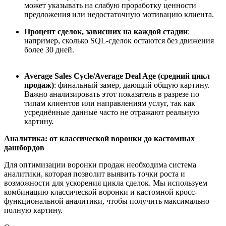
может указывать на слабую проработку ценности
предложения или недостаточную мотивацию клиента.
Процент
сделок, зависших на каждой стадии
:
например, сколько SQL-сделок остаются без движения
более 30 дней.
Average Sales Cycle
/
Average Deal Age (средний цикл
продаж)
: финальный замер, дающий общую картину.
Важно анализировать этот показатель в разрезе по
типам клиентов или направлениям услуг, так как
усредн
ё
нные данные часто не отражают реальную
картину.
Аналитика: о
т классической воронки до кастомных
дашбордов
Для оптимизации воронки продаж необходима система
аналитики, которая позволит выявить точки роста и
возможности для ускорения цикла сделок. Мы используем
комбинацию классической воронки и кастомной кросс-
функциональной аналитики, чтобы получить максимально
полную картину.