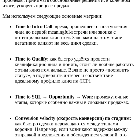
проблемы, принимать обоснованные решения и, в конечном
итоге, ускорять процесс продаж.
Мы используем следующие основные метрики:
Time to Intro Call
: время, прошедшее от поступления
лида до первой meaningful-встречи или звонка с
потенциальным клиентом. Задержки на этом этапе
негативно влияют на весь цикл сделки.
Time to Qualify
: как быстро уда
ё
тся провести
квалификацию лида и понять, стоит ли вообще работать
с этим клиентом дальше. Важно не просто «поставить
статус», а подтвердить интерес и соответствие
идеальному профилю клиента (ICP).
Time to SQL → Opportunity → Won
: промежуточные
этапы
, которые
особенно важны в сложных продажах.
Conversion velocity (скорость конверсии) по стадиям
:
как быстро сделки перемещаются между этапами
воронки. Например, если возникают задержки между
отправкой предложения и обсуждением условий, это