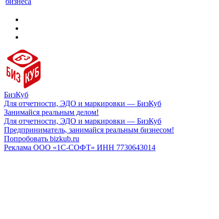
бизнеса
БизКуб
Для отчетности, ЭДО и маркировки — БизКуб
Занимайся реальным делом!
Для отчетности, ЭДО и маркировки — БизКуб
Предприниматель, занимайся реальным бизнесом!
Попробовать bizkub.ru
Реклама ООО «1С-СОФТ» ИНН 7730643014