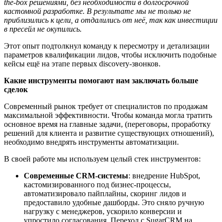
the-box решениями, без необходимости в долгосрочной
кастомной разработке. В результате мы не только не
приблизились к цели, а отдалились от не
ё
, так как инвестиции
в пресейл не окупились.
Этот опыт подтолкнул команду к пересмотру и детализации
параметров квалификации лидов, чтобы исключить подобные
кейсы ещ
ё
на этапе первых discovery-звонков.
Как
ие инструменты помогают нам
заключать больше
сделок
Современный рынок требует от специалистов по продажам
максимальной эффективности. Чтобы команда могла тратить
основное время на
глав
ные задачи,
(
переговоры, проработк
у
решений для клиента и развитие существующих отношений
)
,
необходимо внедрять инструменты автоматизации.
В своей работе мы используем целый стек инструментов:
Современные CRM-системы
:
в
недрение HubSpot,
кастомизированного под бизнес-процессы,
автоматизировало пайплайны, скоринг лидов и
предоставило удобные дашборды. Это сняло ручную
нагрузку с менеджеров, ускорило конверсии и
упростило согласования. Переход с SugarCRM на