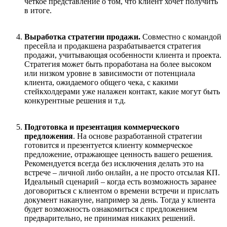
ч
ё
ткое представление о том, что клиент хочет получить
в итоге.
Выработка стратегии продажи
.
Совместно с командой
пресейла и продакш
е
н
а
разрабатывается стратегия
продажи, учитывающая особенности клиента и проекта.
Стратегия может быть проработана на более высоком
или низком уровне в зависимости от потенциала
клиента, ожидаемого общего чека, с какими
стейкхолдерами уже налажен контакт, какие могут быть
конкурентные решения и т.д.
Подготовка и презентация коммерческого
предложения
.
На основе разработанной стратегии
готовится и презентуется клиенту коммерческое
предложение, отражающее ценность вашего решения.
Рекомендуется всегда без исключения делать это на
встрече – личной либо онлайн
, а
не просто отсылая КП.
Идеальный сценарий – когда есть возможность заранее
договориться с клиентом о времени встречи и прислать
документ накануне, например за день. Тогда у клиента
будет возможность ознакомиться с предложением
предварительно, не принимая никаких решений.