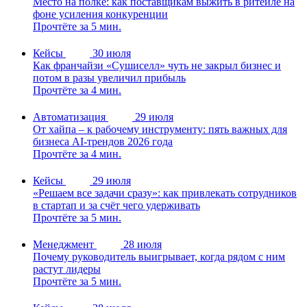
Место на полке: как поставщикам выжить в ритейле на
фоне усиления конкуренции
Прочтёте за 5 мин.
Кейсы
30 июля
Как франчайзи «Сушиселл» чуть не закрыл бизнес и
потом в разы увеличил прибыль
Прочтёте за 4 мин.
Автоматизация
29 июля
От хайпа – к рабочему инструменту: пять важных для
бизнеса AI-трендов 2026 года
Прочтёте за 4 мин.
Кейсы
29 июля
«Решаем все задачи сразу»: как привлекать сотрудников
в стартап и за счёт чего удерживать
Прочтёте за 5 мин.
Менеджмент
28 июля
Почему руководитель выигрывает, когда рядом с ним
растут лидеры
Прочтёте за 5 мин.