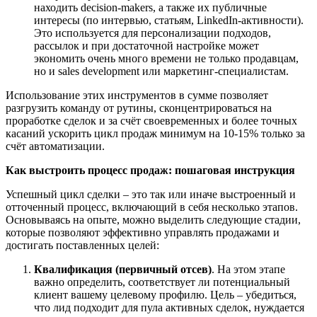
находить decision-makers, а также их публичные
интересы (по интервью, статьям, LinkedIn-активности).
Это используется для персонализации подходов,
рассылок и при достаточной настройке может
экономить очень много времени не только продавцам,
но и sales development или маркетинг
-
специалистам.
Использование этих инструментов в сумме позволяет
разгрузить команду от рутины, сконцентрироваться на
проработке сделок и за сч
ё
т своевременных и более точных
касаний ускорить цикл продаж минимум на 10
-
15% только за
сч
ё
т автоматизации.
К
ак выстроить процесс продаж
: пошаговая инструкция
Успешный цикл сделки – это так или иначе выстроенный и
отточенный процесс, включающий в себя несколько этапов.
Основываясь на опыте, можно выделить следующие стадии,
которые позволяют эффективно управлять продажами и
достигать поставленных целей
:
Квалификация (первичный отсев)
.
На этом этапе
важно определить, соответствует ли потенциальный
клиент вашему целевому профилю. Цель – убедиться,
что лид подходит для пула активных сделок, нуждается