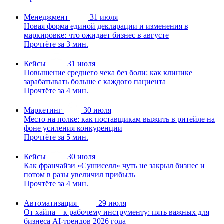
Менеджмент
31 июля
Новая форма единой декларации и изменения в
маркировке: что ожидает бизнес в августе
Прочтёте за 3 мин.
Кейсы
31 июля
Повышение среднего чека без боли: как клинике
зарабатывать больше с каждого пациента
Прочтёте за 4 мин.
Маркетинг
30 июля
Место на полке: как поставщикам выжить в ритейле на
фоне усиления конкуренции
Прочтёте за 5 мин.
Кейсы
30 июля
Как франчайзи «Сушиселл» чуть не закрыл бизнес и
потом в разы увеличил прибыль
Прочтёте за 4 мин.
Автоматизация
29 июля
От хайпа – к рабочему инструменту: пять важных для
бизнеса AI-трендов 2026 года