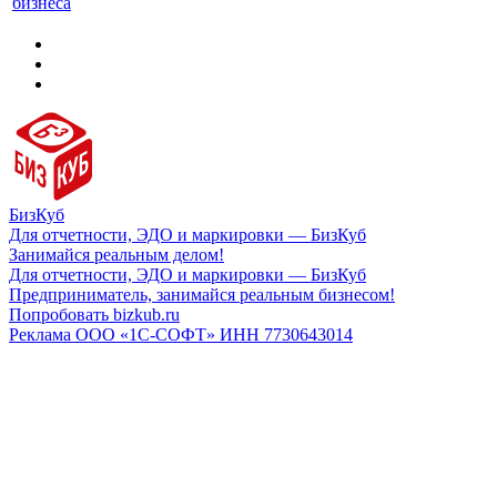
бизнеса
БизКуб
Для отчетности, ЭДО и маркировки — БизКуб
Занимайся реальным делом!
Для отчетности, ЭДО и маркировки — БизКуб
Предприниматель, занимайся реальным бизнесом!
Попробовать bizkub.ru
Реклама ООО «1С-СОФТ» ИНН 7730643014