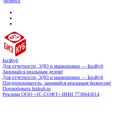
бизнеса
БизКуб
Для отчетности, ЭДО и маркировки — БизКуб
Занимайся реальным делом!
Для отчетности, ЭДО и маркировки — БизКуб
Предприниматель, занимайся реальным бизнесом!
Попробовать bizkub.ru
Реклама ООО «1С-СОФТ» ИНН 7730643014