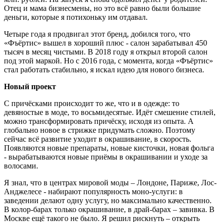
Отец и мама бизнесмены, но это всё равно были большие
деньги, которые я потихоньку им отдавал.
Четыре года я продвигал этот бренд, добился того, что
«Фъёртис» вышел в хороший плюс - салон зарабатывал 450
тысяч в месяц чистыми. В 2018 году я открыл второй салон
под этой маркой. Но с 2016 года, с момента, когда «Фъёртис»
стал работать стабильно, я искал идею для нового бизнеса.
Новый проект
С причёсками происходит то же, что и в одежде: то
девяностые в моде, то восьмидесятые. Идёт смешение стилей,
можно трансформировать причёску, исходя из опыта. А
глобально новое в стрижке придумать сложно. Поэтому
сейчас всё развитие уходит в окрашивание, в скорость.
Появляются новые препараты, новые кисточки, новая фольга
- вырабатываются новые приёмы в окрашивании и уходе за
волосами.
Я знал, что в центрах мировой моды – Лондоне, Париже, Лос-
Анджелесе - набирают популярность моно-услуги: в
заведении делают одну услугу, но максимально качественно.
В колор-барах только окрашивание, в драй-барах – завивка. В
Москве ещё такого не было. Я решил рискнуть – открыть