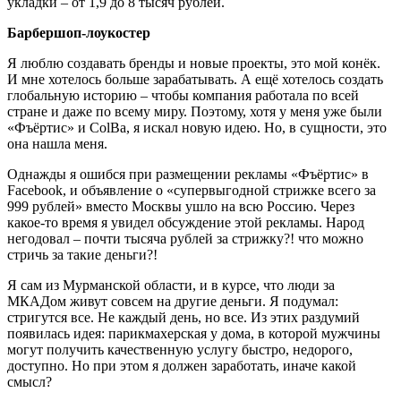
укладки – от 1,9 до 8 тысяч рублей.
Барбершоп-лоукостер
Я люблю создавать бренды и новые проекты, это мой конёк.
И мне хотелось больше зарабатывать. А ещё хотелось создать
глобальную историю – чтобы компания работала по всей
стране и даже по всему миру. Поэтому, хотя у меня уже были
«Фъёртис» и ColBa, я искал новую идею. Но, в сущности, это
она нашла меня.
Однажды я ошибся при размещении рекламы «Фъёртис» в
Facebook, и объявление о «супервыгодной стрижке всего за
999 рублей» вместо Москвы ушло на всю Россию. Через
какое-то время я увидел обсуждение этой рекламы. Народ
негодовал – почти тысяча рублей за стрижку?! что можно
стричь за такие деньги?!
Я сам из Мурманской области, и в курсе, что люди за
МКАДом живут совсем на другие деньги. Я подумал:
стригутся все. Не каждый день, но все. Из этих раздумий
появилась идея: парикмахерская у дома, в которой мужчины
могут получить качественную услугу быстро, недорого,
доступно. Но при этом я должен заработать, иначе какой
смысл?