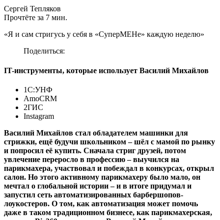
Сергей Тепляков
Прочтёте за 7 мин.
«Я и сам стригусь у себя в «СуперМЕНе» каждую неделю»
Поделиться:
IT-инструменты, которые использует Василий Михайлов
1С:УНФ
AmoCRM
2ГИС
Instagram
Василий Михайлов стал обладателем машинки для
стрижки, ещё будучи школьником – шёл с мамой по рынку
и попросил её купить. Сначала стриг друзей, потом
увлечение переросло в профессию – выучился на
парикмахера, участвовал и побеждал в конкурсах, открыл
салон. Но этого активному парикмахеру было мало, он
мечтал о глобальной истории – и в итоге придумал и
запустил сеть автоматизированных барбершопов-
лоукостеров. О том, как автоматизация может помочь
даже в таком традиционном бизнесе, как парикмахерская,