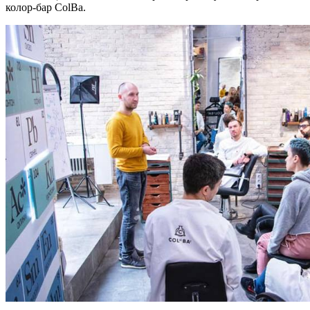
колор-бар ColBa.