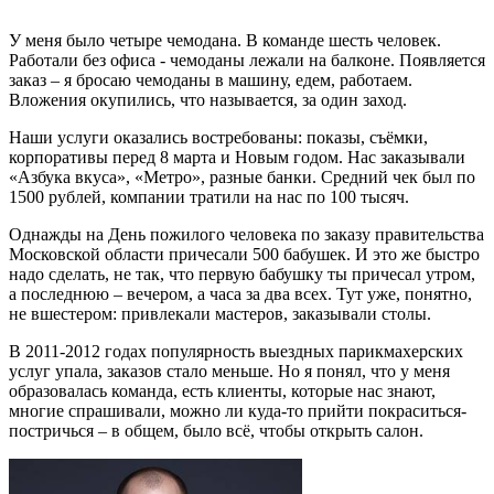
У меня было четыре чемодана. В команде шесть человек.
Работали без офиса - чемоданы лежали на балконе. Появляется
заказ – я бросаю чемоданы в машину, едем, работаем.
Вложения окупились, что называется, за один заход.
Наши услуги оказались востребованы: показы, съёмки,
корпоративы перед 8 марта и Новым годом. Нас заказывали
«Азбука вкуса», «Метро», разные банки. Средний чек был по
1500 рублей, компании тратили на нас по 100 тысяч.
Однажды на День пожилого человека по заказу правительства
Московской области причесали 500 бабушек. И это же быстро
надо сделать, не так, что первую бабушку ты причесал утром,
а последнюю – вечером, а часа за два всех. Тут уже, понятно,
не вшестером: привлекали мастеров, заказывали столы.
В 2011-2012 годах популярность выездных парикмахерских
услуг упала, заказов стало меньше. Но я понял, что у меня
образовалась команда, есть клиенты, которые нас знают,
многие спрашивали, можно ли куда-то прийти покраситься-
постричься – в общем, было всё, чтобы открыть салон.