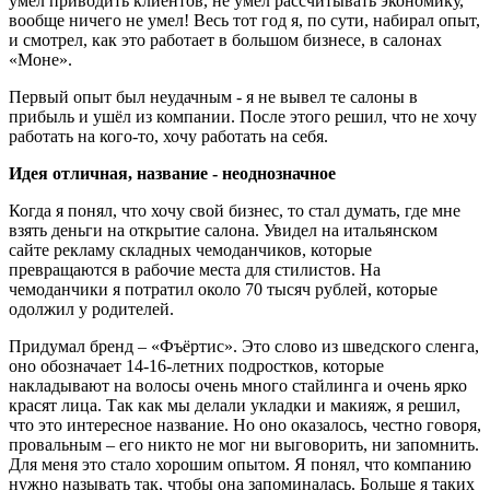
умел приводить клиентов, не умел рассчитывать экономику,
вообще ничего не умел! Весь тот год я, по сути, набирал опыт,
и смотрел, как это работает в большом бизнесе, в салонах
«Моне».
Первый опыт был неудачным - я не вывел те салоны в
прибыль и ушёл из компании. После этого решил, что не хочу
работать на кого-то, хочу работать на себя.
Идея отличная, название - неоднозначное
Когда я понял, что хочу свой бизнес, то стал думать, где мне
взять деньги на открытие салона. Увидел на итальянском
сайте рекламу складных чемоданчиков, которые
превращаются в рабочие места для стилистов. На
чемоданчики я потратил около 70 тысяч рублей, которые
одолжил у родителей.
Придумал бренд – «Фъёртис». Это слово из шведского сленга,
оно обозначает 14-16-летних подростков, которые
накладывают на волосы очень много стайлинга и очень ярко
красят лица. Так как мы делали укладки и макияж, я решил,
что это интересное название. Но оно оказалось, честно говоря,
провальным – его никто не мог ни выговорить, ни запомнить.
Для меня это стало хорошим опытом. Я понял, что компанию
нужно называть так, чтобы она запоминалась. Больше я таких