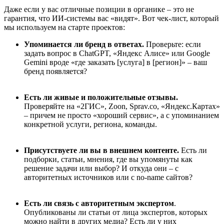
Даже если у вас отличные позиции в органике – это не
гарантия, что ИИ-системы вас «видят». Вот чек-лист, который
мы используем на старте проектов:
У
поминается
ли бренд
в ответах
.
Проверьте: если
задать вопрос в ChatGPT, «Яндекс Алисе» или Google
Gemini вроде «где заказать [услуга] в [регион]» – ваш
бренд появляется?
Есть ли живые и положительные отзывы
.
Проверяйте на
«2ГИС», Zoon, Sprav.co, «Яндекс.Картах»
– причем не просто «хороший сервис», а с упоминанием
конкретной услуги, региона, команды.
Присутствуете ли вы в внешнем контенте
.
Есть ли
подборки, статьи, мнения, где вы упомянуты как
решение задачи или выбор? И откуда они – с
авторитетных источников или с no-name сайтов?
Есть ли связь с авторитет
ным экспертом
.
Опубликованы ли статьи от лица экспертов, которых
можно найти в других медиа? Есть ли у них