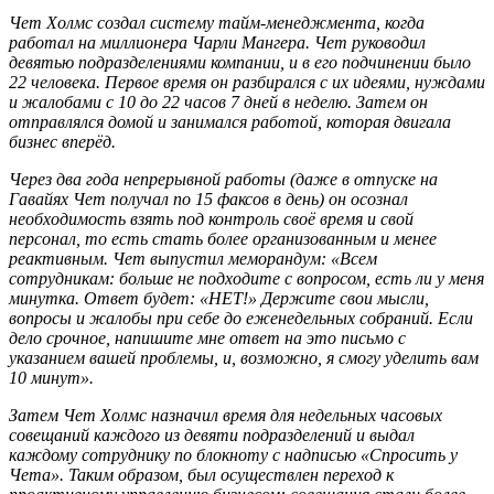
Чет Холмс создал систему тайм-менеджмента, когда
работал на миллионера Чарли Мангера. Чет руководил
девятью подразделениями компании, и в его подчинении было
22 человека. Первое время он разбирался с их идеями, нуждами
и жалобами с 10 до 22 часов 7 дней в неделю. Затем он
отправлялся домой и занимался работой, которая двигала
бизнес вперёд.
Через два года непрерывной работы (даже в отпуске на
Гавайях Чет получал по 15 факсов в день) он осознал
необходимость взять под контроль своё время и свой
персонал, то есть стать более организованным и менее
реактивным. Чет выпустил меморандум: «Всем
сотрудникам: больше не подходите с вопросом, есть ли у меня
минутка. Ответ будет: «НЕТ!» Держите свои мысли,
вопросы и жалобы при себе до еженедельных собраний. Если
дело срочное, напишите мне ответ на это письмо с
указанием вашей проблемы, и, возможно, я смогу уделить вам
10 минут».
Затем Чет Холмс назначил время для недельных часовых
совещаний каждого из девяти подразделений и выдал
каждому сотруднику по блокноту с надписью «Спросить у
Чета». Таким образом, был осуществлен переход к