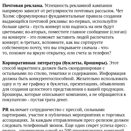
Почтовая реклама.
Успешность рекламной кампании
напрямую зависит от регулярности почтовых рассылок. Чет
Холмс сформулировал фундаментальные правила создания
выдающейся почтовой рекламы: во-первых, используйте
больше цвета - пусть конверт или надпись на нем будут
цветными; во-вторых, поместите главное сообщение (слоган)
на конверте - это поможет заставить людей распечатать
конверт; в-третьих, вспомните, как вы сортируете
собственную почту, что вы открываете сначала - что-
то, похожее на яркую открытку, или счета за телефон?
Корпоративная литература (буклеты, брошюры).
Этот
способ маркетинга должен быть скоординирован с
остальными по стилю, тематике и содержанию. Информация
должна быть конкурентоспособной. Желательно использовать
одну и ту же графику в буклетах, презентациях, объявлениях
для создания целостного представления о вашей продукции.
Брошюры, которые описывают компанию, а не обращаются к
покупателю - пустая трата денег.
PR
включает сотрудничество с прессой, сильными
партнерами, участие в публичных мероприятиях и торговых
ассоциациях. За каждым отправленным пресс-релизом должен
следовать телефонный звонок. Еще один секрет успеха пресс-
релиза - упоминание одной из 500 процветающих компаний.