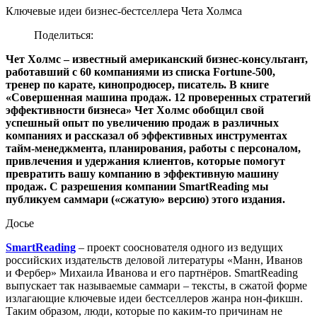
Ключевые идеи бизнес-бестселлера Чета Холмса
Поделиться:
Чет Холмс – известный американский бизнес-консультант,
работавший с 60 компаниями из списка Fortune-500,
тренер по карате, кинопродюсер, писатель. В книге
«Совершенная машина продаж. 12 проверенных стратегий
эффективности бизнеса» Чет Холмс обобщил свой
успешный опыт по увеличению продаж в различных
компаниях и рассказал об эффективных инструментах
тайм-менеджмента, планирования, работы с персоналом,
привлечения и удержания клиентов, которые помогут
превратить вашу компанию в эффективную машину
продаж. С разрешения компании SmartReading мы
публикуем саммари («сжатую» версию) этого издания.
Досье
SmartReading
– проект сооснователя одного из ведущих
российских издательств деловой литературы «Манн, Иванов
и Фербер» Михаила Иванова и его партнёров. SmartReading
выпускает так называемые саммари – тексты, в сжатой форме
излагающие ключевые идеи бестселлеров жанра нон-фикшн.
Таким образом, люди, которые по каким-то причинам не