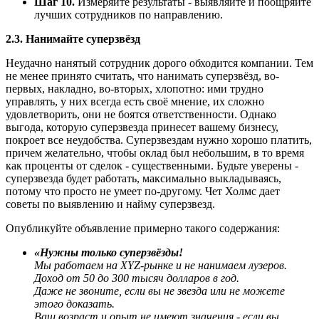
Шаг 10.
Измеряйте результаты - выявляйте и поощряйте
лучших сотрудников по направлению.
2.3. Нанимайте суперзвёзд
Неудачно нанятый сотрудник дорого обходится компании. Тем
не менее принято считать, что нанимать суперзвёзд, во-
первых, накладно, во-вторых, хлопотно: ими трудно
управлять, у них всегда есть своё мнение, их сложно
удовлетворить, они не боятся ответственности. Однако
выгода, которую суперзвезда принесет вашему бизнесу,
покроет все неудобства. Суперзвездам нужно хорошо платить,
причем желательно, чтобы оклад был небольшим, в то время
как проценты от сделок - существенными. Будьте уверены -
суперзвезда будет работать, максимально выкладываясь,
потому что просто не умеет по-другому. Чет Холмс дает
советы по выявлению и найму суперзвезд.
Опубликуйте объявление примерно такого содержания:
«Нужны только суперзвёзды!
Мы работаем на XYZ-рынке и не нанимаем лузеров.
Доход от 50 до 300 тысяч долларов в год.
Даже не звоните, если вы не звезда или не можете
этого доказать.
Ваш возраст и опыт не имеют значения - если вы