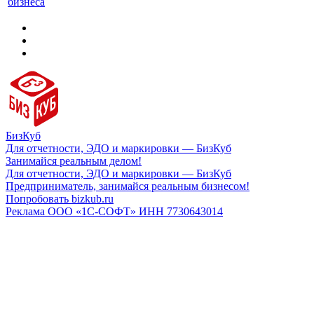
бизнеса
БизКуб
Для отчетности, ЭДО и маркировки — БизКуб
Занимайся реальным делом!
Для отчетности, ЭДО и маркировки — БизКуб
Предприниматель, занимайся реальным бизнесом!
Попробовать bizkub.ru
Реклама ООО «1С-СОФТ» ИНН 7730643014