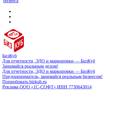
бизнеса
БизКуб
Для отчетности, ЭДО и маркировки — БизКуб
Занимайся реальным делом!
Для отчетности, ЭДО и маркировки — БизКуб
Предприниматель, занимайся реальным бизнесом!
Попробовать bizkub.ru
Реклама ООО «1С-СОФТ» ИНН 7730643014