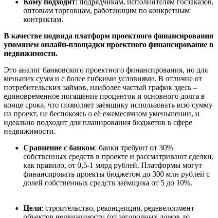
Кому подходит
: подрядчикам, исполнителям госзаказов,
оптовым торговцам, работающим по конкретным
контрактам.
В качестве подвида платформ проектного финансирования
упомянем онлайн-площадки п
роектно
го
финансирование в
недвижимости
.
Это аналог банковского проектного финансирования, но для
меньших сумм и с более гибкими условиями.
В отличие от
потребительских займов, наиболее частый график здесь –
единовременное погашение процентов и основного долга в
конце срока, что позволяет за
ё
мщику использовать всю сумму
на проект, не беспокоясь о е
ё
ежемесячном уменьшении, и
идеально подходит для планирования бюджетов в сфере
недвижимости.
Сравнение с банком
: банки требуют от 30%
собственных средств в проекте и рассматривают сделки,
как правило, от 0,5-1 млрд рублей. Платформы могут
финансировать проекты бюджетом до 300 млн рублей с
долей собственных средств заёмщика от 5 до 10%.
Цели
: строительство, реконцепция, редевелопмент
объектов недвижимости (от загородных домов до