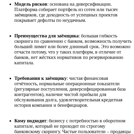
Модель рисков
: основана на диверсификации.
Платформа собирает портфель из сотен или тысяч
заёмщиков, где доходность от успешных проектов
покрывает дефолты по неудачным.
Преимущества для за
ё
мщика
: б
о
льшая гибкость
скоринга по сравнению с банком, возможность получить
больший лимит или более длинный срок. Это возможно
отчасти потому, что у таких платформ, в отличие от
банков, нет жёстких нормативов по резервированию
капитала.
Требования к за
ё
мщику
: чистая финансовая
отчётность, нормальные операционные показатели
(регулярные поступления, диверсифицированная база
контрагентов), наличие чистой прибыли для
обслуживания долга, удовлетворительная кредитная
история компании и бенефициаров.
Кому подходит
: бизнесу с потребностью в оборотном
капитале, который не проходит по строгому
банковскому скорингу. Частые пользователи – продавцы