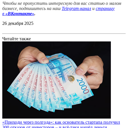
Чтобы не пропустить интересную для вас статью о малом
бизнесе, подпишитесь на наш
Telegram-канал
и
страницу
в
«ВКонтакте»
.
26 декабря 2025
Читайте также
«Приходи через полгода»: как основатель стартапа получил
300 отказов от инвесторов – и всё-таки нашёл деньги