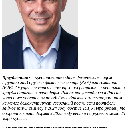
Краудлендинг
– кредитование одним физическим лицом
(группой лиц) другого физического лица (P2P) или компании
(P2B). Осуществляется с помощью посредников – специальных
краудлендинговых платформ.
Р
ын
о
к
краудлендинга
в России
хотя и несопоставим
по объёму
с банковским сектором,
тем
не менее
демонстрирует уверенный рост: если портфель
займов МФО бизнесу в 2024 году достиг 101,5 млрд рублей, то
оборотные платформы к 2025 году вышли на уровень около 25
млрд рублей.