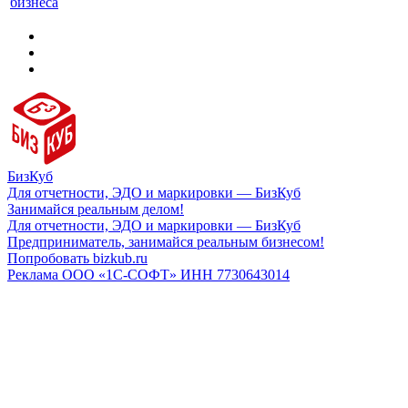
бизнеса
БизКуб
Для отчетности, ЭДО и маркировки — БизКуб
Занимайся реальным делом!
Для отчетности, ЭДО и маркировки — БизКуб
Предприниматель, занимайся реальным бизнесом!
Попробовать bizkub.ru
Реклама ООО «1С-СОФТ» ИНН 7730643014