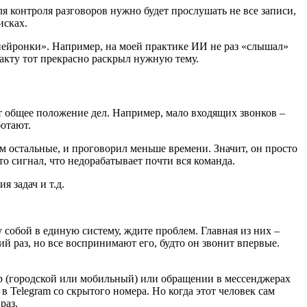
я контроля разговоров нужно будет прослушать не все записи,
исках.
ейронки». Например, на моей практике ИИ не раз «слышал»
 факту тот прекрасно раскрыл нужную тему.
т общее положение дел. Например, мало входящих звонков –
ботают.
м остальные, и проговорил меньше времени. Значит, он просто
Это сигнал, что недорабатывает почти вся команда.
я задач и т.д.
 собой в единую систему, ждите проблем. Главная из них –
 раз, но все воспринимают его, будто он звонит впервые.
р (городской или мобильный) или обращении в мессенджерах
Telegram со скрытого номера. Но когда этот человек сам
 раз.