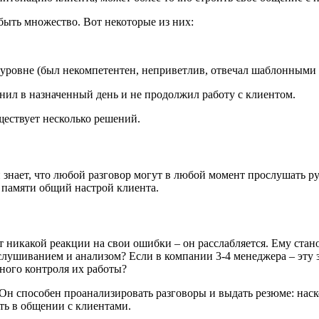
быть множество. Вот некоторые из них:
уровне (был некомпетентен, неприветлив, отвечал шаблонными ф
нил в назначенный день и не продолжил работу с клиентом.
ществует несколько решений.
н знает, что любой разговор могут в любой момент прослушать р
 памяти общий настрой клиента.
ит никакой реакции на свои ошибки – он расслабляется. Ему ста
ослушиванием и анализом? Если в компании 3-4 менеджера – эту 
нного контроля их работы?
н способен проанализировать разговоры и выдать резюме: наск
ть в общении с клиентами.