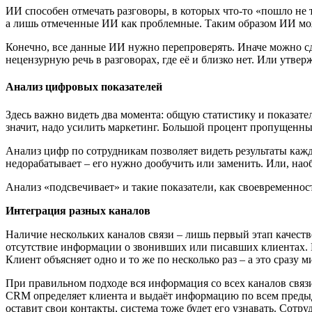
ИИ способен отмечать разговоры, в которых что-то «пошло не т
а лишь отмеченные ИИ как проблемные. Таким образом ИИ може
Конечно, все данные ИИ нужно перепроверять. Иначе можно с
нецензурную речь в разговорах, где её и близко нет. Или утв
Анализ цифровых показателей
Здесь важно видеть два момента: общую статистику и показат
значит, надо усилить маркетинг. Большой процент пропущенны
Анализ цифр по сотрудникам позволяет видеть результаты кажд
недорабатывает – его нужно дообучить или заменить. Или, наоб
Анализ «подсвечивает» и такие показатели, как своевременнос
Интеграция разных каналов
Наличие нескольких каналов связи – лишь первый этап качеств
отсутствие информации о звонивших или писавших клиентах. На
Клиент объясняет одно и то же по несколько раз – а это сразу
При правильном подходе вся информация со всех каналов связ
CRM определяет клиента и выдаёт информацию по всем предыду
оставит свои контакты, система тоже будет его узнавать. Сотр