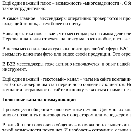
Ещё один важный плюс – возможность «многозадачности». Обще
такое затруднительно.
А самое главное – мессенджеры оперативно проверяются и про
входящий звонок, а тем более на почту.
Наша практика показывает, что мессенджеры на самом деле очен
Перезванивать или отвечать на почту мало кто любит, и тот же
В целом мессенджеры актуальны почти для любой сферы В2С. Н
высылать клиентам фото или видео своей продукции. Это огром
В В2В мессенджеры тоже активно используется, и опыт нашей
инструмент.
Ещё один важный «текстовый» канал – чаты на сайте компан
чат-ботов, доверив им этап первичного общения с клиентом. Н
компании встраивают на сайте в кнопку «связаться с нами» не 
Голосовые каналы
коммуникации
Преимуществ общения «голосом» тоже немало. Для многих кл
много: позвонить и поговорить с оператором или менеджером в
Важный плюс голосового общения – возможность слышать инто
такой возможности почти нет. И наоборот – сотрудник, слыша 