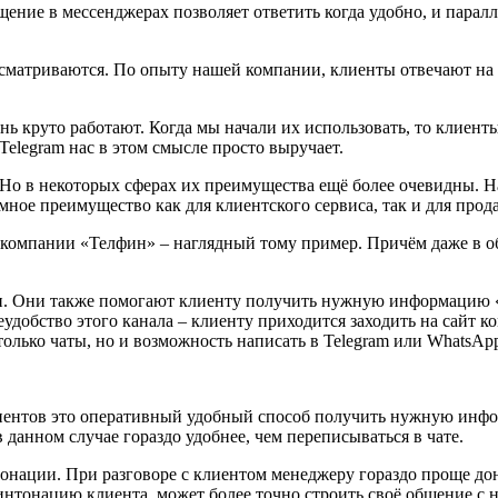
ние в мессенджерах позволяет ответить когда удобно, и паралл
сматриваются. По опыту нашей компании, клиенты отвечают на 
ь круто работают. Когда мы начали их использовать, то клиенты
 Telegram нас в этом смысле просто выручает.
о в некоторых сферах их преимущества ещё более очевидны. На
ное преимущество как для клиентского сервиса, так и для прод
 компании «Телфин» – наглядный тому пример. Причём даже в о
ии. Они также помогают клиенту получить нужную информацию 
еудобство этого канала – клиенту приходится заходить на сайт 
только чаты, но и возможность написать в Telegram или WhatsAp
иентов это оперативный удобный способ получить нужную инфор
 данном случае гораздо удобнее, чем переписываться в чате.
нации. При разговоре с клиентом менеджеру гораздо проще до
интонацию клиента, может более точно строить своё общение с 