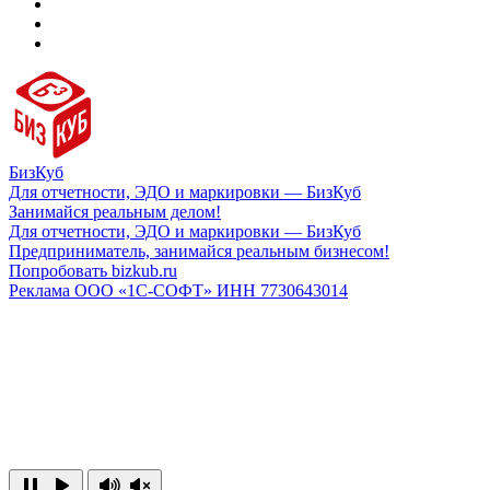
БизКуб
Для отчетности, ЭДО и маркировки — БизКуб
Занимайся реальным делом!
Для отчетности, ЭДО и маркировки — БизКуб
Предприниматель, занимайся реальным бизнесом!
Попробовать bizkub.ru
Реклама ООО «1С-СОФТ» ИНН 7730643014