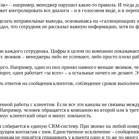
ак» – например, менеджер нарушил какие-то правила. И тогда дл
т контролировать все диалоги – и в голосовом виде, и в переп
делать неправильные выводы, основываясь на «галлюцинациях н
ерждал, что сотрудник не рассказал важную информацию, хотя по
ели каждого сотрудника. Цифры в целом по компании показываю
х звонков – менеджеры либо не успевают, либо просто плохо ра
ого. Например, один из них принял намного меньше звонков, че
орот, один работает «за всех» – а остальные ничего не делают. 
ть ответов на сообщения клиентов, соблюдение сроков выполнени
енной работы с клиентом. Если все эти каналы не связаны между
пример, человек обращается в компанию во второй или в третий
 минус клиентский опыт и минус лояльность.
и собирается в единую CRM-систему. При звонке на любой номе
щим контактам с ним. Единственное исключение – сообщения в 
удникам не придётся спрашивать у клиента одно и то же по много