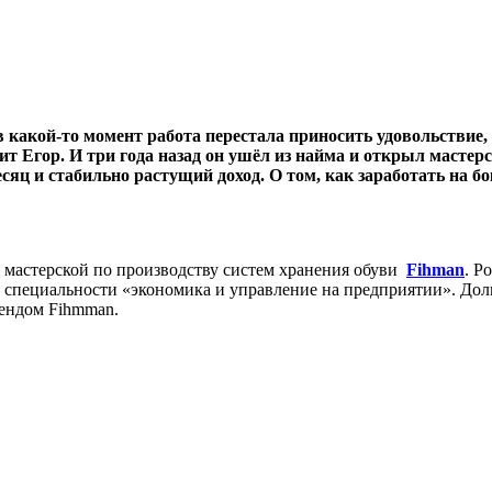
 какой-то момент работа перестала приносить удовольствие,
рит Егор. И три года назад он ушёл из найма и открыл масте
есяц и стабильно растущий доход. О том, как заработать на б
ь мастерской по производству систем хранения обуви
Fihman
. Р
 специальности «экономика и управление на предприятии». Долг
рендом Fihmman.