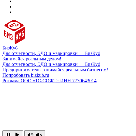
БизКуб
Для отчетности, ЭДО и маркировки — БизКуб
Занимайся реальным делом!
Для отчетности, ЭДО и маркировки — БизКуб
Предприниматель, занимайся реальным бизнесом!
Попробовать bizkub.ru
Реклама ООО «1С-СОФТ» ИНН 7730643014