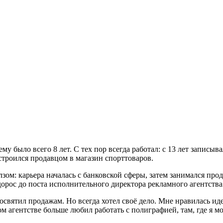
му было всего 8 лет. С тех пор всегда работал: с 13 лет записыв
устроился продавцом в магазин спорттоваров.
йлзом: карьера началась с банковской сферы, затем занимался пр
дорос до поста исполнительного директора рекламного агентства
освятил продажам. Но всегда хотел своё дело. Мне нравилась ид
м агентстве больше любил работать с полиграфией, там, где я мо