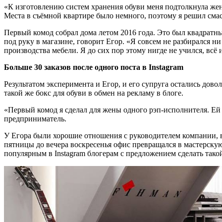
«К изготовлению систем хранения обуви меня подтолкнула жена,
Места в съёмной квартире было немного, поэтому я решил сма
Первый комод собрал дома летом 2016 года. Это был квадратны
под руку в магазине, говорит Егор. «Я совсем не разбирался н
производства мебели. Я до сих пор этому нигде не учился, всё
Больше 30 заказов после одного поста в Instagram
Результатом эксперимента и Егор, и его супруга остались дов
такой же бокс для обуви в обмен на рекламу в блоге.
«Первый комод я сделал для жены одного рэп-исполнителя. Ей ко
предприниматель.
У Егора были хорошие отношения с руководителем компании, в 
пятницы до вечера воскресенья офис превращался в мастерскую
популярным в Instagram блогерам с предложением сделать такой