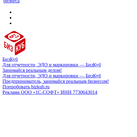
бизнеса
БизКуб
Для отчетности, ЭДО и маркировки — БизКуб
Занимайся реальным делом!
Для отчетности, ЭДО и маркировки — БизКуб
Предприниматель, занимайся реальным бизнесом!
Попробовать bizkub.ru
Реклама ООО «1С-СОФТ» ИНН 7730643014