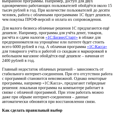
выбранной программы. Например, доступ для двух
одновременно работающих пользователей обойдётся около 15
тысяч рублей в год. При количестве пользователей до десяти
человек, работа с облачными программами 1С будет дешевле,
чем покупка ПРОФ-версий и оплата их сопровождения.
Для малого бизнеса облачные решения 1С предлагаются ещё
дешевле. Например, программа для учёта денег, товаров,
расчёта и сдачи налогов
«1С:БизнесСтарт»
в облаке для
предпринимателя на упрощёнке или патенте будет стоить
всего 6000 рублей в год. А облачная программа
«1С:Касса»
для товарного учёта и работой со скидкам и маркировкой в
небольшом магазине обойдётся ещё дешевле – начиная от
2400 рублей в год.
Главный недостаток облачных решений – зависимость от
стабильного интернет-соединения. При его отсутствии работа
с программой становится невозможной. Однако некоторые
программы, например «1С:Касса», предлагают гибридные
решения: локальная программа на компьютере работает в
связке с облачной программой. При этом работать можно
даже при обрыве интернет-соединения – данные
автоматически обновятся при восстановлении связи.
Как сделать правильный выбор