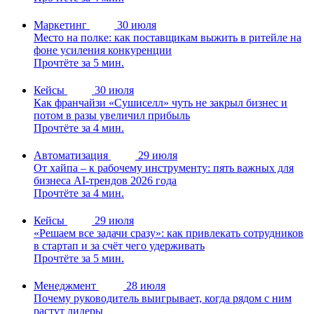
Маркетинг
30 июля
Место на полке: как поставщикам выжить в ритейле на
фоне усиления конкуренции
Прочтёте за 5 мин.
Кейсы
30 июля
Как франчайзи «Сушиселл» чуть не закрыл бизнес и
потом в разы увеличил прибыль
Прочтёте за 4 мин.
Автоматизация
29 июля
От хайпа – к рабочему инструменту: пять важных для
бизнеса AI-трендов 2026 года
Прочтёте за 4 мин.
Кейсы
29 июля
«Решаем все задачи сразу»: как привлекать сотрудников
в стартап и за счёт чего удерживать
Прочтёте за 5 мин.
Менеджмент
28 июля
Почему руководитель выигрывает, когда рядом с ним
растут лидеры