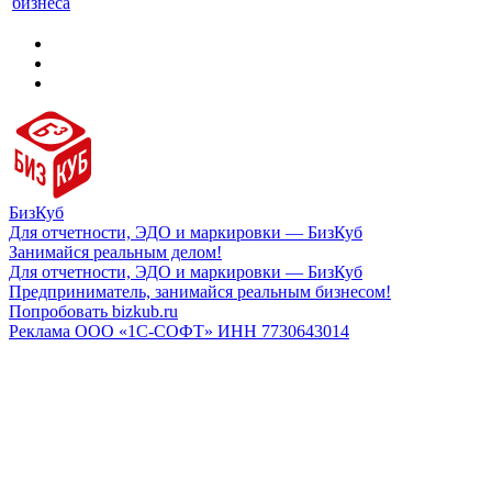
бизнеса
БизКуб
Для отчетности, ЭДО и маркировки — БизКуб
Занимайся реальным делом!
Для отчетности, ЭДО и маркировки — БизКуб
Предприниматель, занимайся реальным бизнесом!
Попробовать bizkub.ru
Реклама ООО «1С-СОФТ» ИНН 7730643014