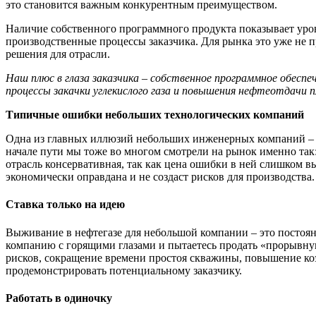
это становится важным конкурентным преимуществом.
Наличие собственного программного продукта показывает уров
производственные процессы заказчика. Для рынка это уже не п
решения для отрасли.
Наш плюс в глаза заказчика –
собственно
е
программно
е
обеспе
процессы закачки углекислого газа и повышения нефтеотдачи п
Типичные о
шибки
небольши
х
технологически
х
компани
й
Одна из главных иллюзий небольших инженерных компаний –
начале пути мы тоже во многом смотрели на рынок именно так:
отрасль консервативная, так как цена ошибки в ней слишком в
экономически оправдана и не создаст рисков для производства
Ставка только на идею
Выживание в нефтегазе для небольшой компании – это постоя
компанию с горящими глазами и пытаетесь продать «прорывную
рисков, сокращение времени простоя скважины, повышение ко
продемонстрировать потенциальному заказчику.
Работать в одиночку