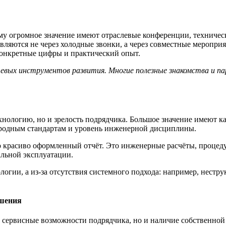
тому огромное значение имеют отраслевые конференции, техниче
вляются не через холодные звонки, а через совместные меропри
 конкретные цифры и практический опыт.
ючевых инструментов развития. Многие полезные знакомства и п
нологию, но и зрелость подрядчика. Большое значение имеют к
народным стандартам и уровень инженерной дисциплины.
о красиво оформленный отчёт. Это инженерные расчёты, процед
альной эксплуатации.
логии, а из-за отсутствия системного подхода: например, нест
ешения
о сервисные возможности подрядчика, но и наличие собственно