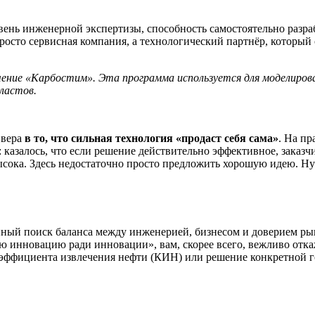
ень инженерной экспертизы, способность самостоятельно разра
росто сервисная компания, а технологический партнёр, который
чени
е
«
Карбостим
». Эта программа используется
для моделиров
ластов.
 вера
в то, что сильная технология «продаст себя сама»
. На пр
 казалось, что если решение действительно эффективное, заказч
ысока. Здесь недостаточно просто предложить хорошую идею. Ну
.
нный поиск баланса между инженерией, бизнесом и доверием р
 инновацию ради инновации», вам, скорее всего, вежливо отка
эффициента извлечения нефти (КИН) или решение конкретной г