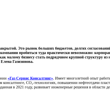
закрытой. Это рынок больших бюджетов, долгих согласовани
-компании пробиться туда практически невозможно: корпора
как малому бизнесу стать подрядчиом крупной структуру из н
Елена Газизянова.
ании
«Газ Сервис Консалтинг»
. Имеет многолетний опыт работ
 консалтинге, CO₂-технологиях, повышении нефтеотдачи пласт
зданная в 2021 году, развивает инженерные решения в области 