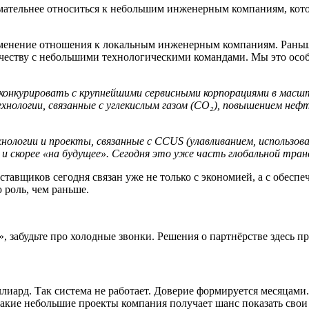
нимательнее относиться к небольшим инженерным компаниям, кот
зменение отношения к локальным инженерным компаниям. Раньш
честву с небольшими технологическими командами. Мы это особ
 конкурировать с крупнейшими сервисными корпорациями в масш
ехнологии, связанные с углекислым газом (CO₂), повышением н
логии и проекты, связанные с CCUS (улавливанием, использован
и скорее «на будущее». Сегодня это уже часть глобальной тра
тавщиков сегодня связан уже не только с экономией, а с обеспе
 роль, чем раньше.
, забудьте про холодные звонки. Решения о партнёрстве здесь 
ллиард. Так система не работает. Доверие формируется месяцам
такие небольшие проекты компания получает шанс показать сво