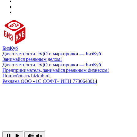
БизКуб
Для отчетности, ЭДО и маркировки — БизКуб
Занимайся реальным делом!
Для отчетности, ЭДО и маркировки — БизКуб
Предприниматель, занимайся реальным бизнесом!
Попробовать bizkub.ru
Реклама ООО «1С-СОФТ» ИНН 7730643014