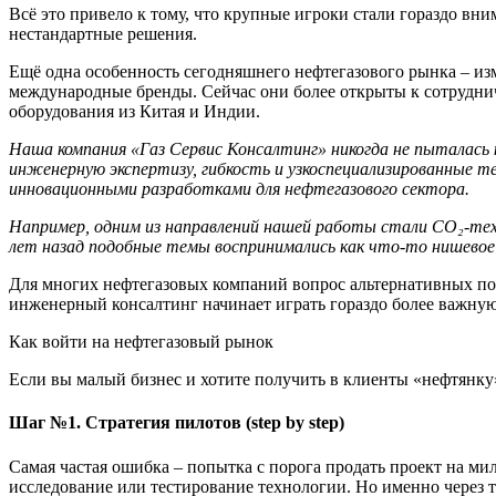
Всё это привело к тому, что крупные игроки стали гораздо в
нестандартные решения.
Ещё одна особенность сегодняшнего нефтегазового рынка – и
международные бренды. Сейчас они более открыты к сотрудни
оборудования из Китая и Индии.
Наша компания
«Газ Сервис Консалтинг»
никогда не пытал
а
сь
инженерную экспертизу, гибкость и узкоспециализированные т
инновационными разработками для нефтегазового сектора.
Например, одним из направлений нашей работы стали CO₂-техно
лет назад подобные темы воспринимались как что-то нишевое 
Для многих нефтегазовых компаний вопрос альтернативных пос
инженерный консалтинг начинает играть гораздо более важную
Как войти на нефтегазовый рынок
Если вы малый бизнес и хотите получить в клиенты «нефтянку»
Шаг
№
1. Стратегия пилотов
(
step by step)
Самая частая ошибка – попытка с порога продать проект на ми
исследование или тестирование технологии. Но именно через 