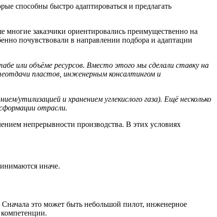
орые способны быстро адаптироваться и предлагать
е многие заказчики ориентировались преимущественно на
енно почувствовали в направлении подбора и адаптации
табе или объ
ё
ме ресурсов. Вместо этого мы сделали ставку на
ефтеотдачи пластов, инженерным консалтингом и
ием/утилизацией и хранением углекислого газа). Ещ
ё
несколько
нсформации отрасли.
чением непрерывности производства. В этих условиях
принимаются иначе.
и. Сначала это может быть небольшой пилот, инженерное
и компетенции.