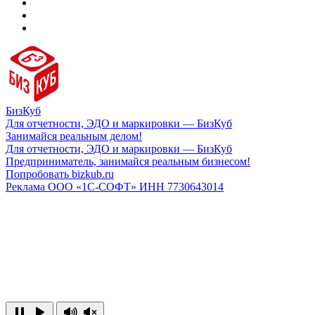
БизКуб
Для отчетности, ЭДО и маркировки — БизКуб
Занимайся реальным делом!
Для отчетности, ЭДО и маркировки — БизКуб
Предприниматель, занимайся реальным бизнесом!
Попробовать bizkub.ru
Реклама ООО «1С-СОФТ» ИНН 7730643014