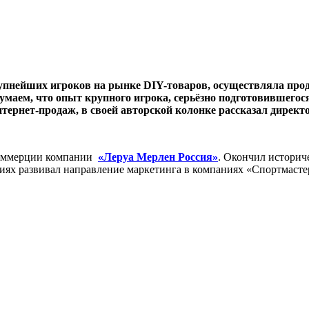
упнейших игроков на рынке DIY-товаров, осуществляла прод
Думаем, что опыт крупного игрока, серьёзно подготовившего
нтернет-продаж, в своей авторской колонке рассказал дирек
-коммерции компании
«Леруа Мерлен Россия»
. Окончил историч
 развивал направление маркетинга в компаниях «Спортмастер»,