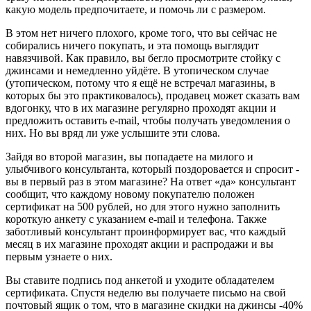
какую модель предпочитаете, и помочь ли с размером.
В этом нет ничего плохого, кроме того, что вы сейчас не
собирались ничего покупать, и эта помощь выглядит
навязчивой. Как правило, вы бегло просмотрите стойку с
джинсами и немедленно уйдёте. В утопическом случае
(утопическом, потому что я ещё не встречал магазины, в
которых бы это практиковалось), продавец может сказать вам
вдогонку, что в их магазине регулярно проходят акции и
предложить оставить e-mail, чтобы получать уведомления о
них. Но вы вряд ли уже услышите эти слова.
Зайдя во второй магазин, вы попадаете на милого и
улыбчивого консультанта, который поздоровается и спросит -
вы в первый раз в этом магазине? На ответ «да» консультант
сообщит, что каждому новому покупателю положен
сертификат на 500 рублей, но для этого нужно заполнить
короткую анкету с указанием e-mail и телефона. Также
заботливый консультант проинформирует вас, что каждый
месяц в их магазине проходят акции и распродажи и вы
первым узнаете о них.
Вы ставите подпись под анкетой и уходите обладателем
сертификата. Спустя неделю вы получаете письмо на свой
почтовый ящик о том, что в магазине скидки на джинсы -40%