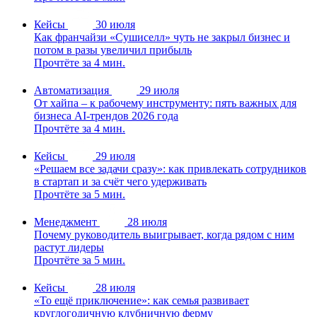
Кейсы
30 июля
Как франчайзи «Сушиселл» чуть не закрыл бизнес и
потом в разы увеличил прибыль
Прочтёте за 4 мин.
Автоматизация
29 июля
От хайпа – к рабочему инструменту: пять важных для
бизнеса AI-трендов 2026 года
Прочтёте за 4 мин.
Кейсы
29 июля
«Решаем все задачи сразу»: как привлекать сотрудников
в стартап и за счёт чего удерживать
Прочтёте за 5 мин.
Менеджмент
28 июля
Почему руководитель выигрывает, когда рядом с ним
растут лидеры
Прочтёте за 5 мин.
Кейсы
28 июля
«То ещё приключение»: как семья развивает
круглогодичную клубничную ферму