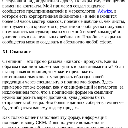
Следующий вид лидмагнита - доступ к закрытому сообществу
взамен на контакты. Мой пример: я создал закрытое
сообщество предпринимателей и маркетологов
Adwize
, в
котором есть корпоративная библиотека - в ней находится
более 50 часов мастер-классов, полезные шаблоны, чек-листы,
инструменты, а кроме этого, участники сообщества получают
возможность консультироваться со мной и моей командой и
участвовать в еженедельных вебинарах. Подобные закрытые
сообщества можно создавать в абсолютно любой сфере.
XI. Сэмплинг
Сэмплинг – это промо-раздача «живого» продукта. Каким
образом сэмплинг может выступать в роли лидмагнита? Если
вы торговая компания, то можете предложить
потенциальному клиенту запросить образцы вашей
продукции через специальную подписную форму. Здесь
примерно тот же формат, как у спецификаций и каталогов, за
исключением того, что в подписной форме на сэмплинг
нужно запросить адрес доставки, куда должны быть
отправлены образцы. Чем больше данных соберёте, тем легче
будет общаться вашему отделу продаж.
Как только клиент заполняет эту форму, информация
попадает в вашу CRM. И вы получите возможность
сделать первичный анализ - оценить потенциал клиента, его