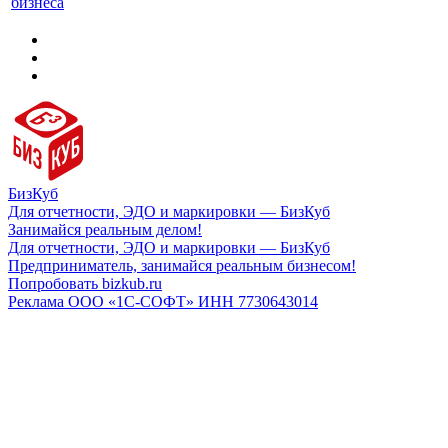
бизнеса
БизКуб
Для отчетности, ЭДО и маркировки — БизКуб
Занимайся реальным делом!
Для отчетности, ЭДО и маркировки — БизКуб
Предприниматель, занимайся реальным бизнесом!
Попробовать bizkub.ru
Реклама ООО «1С-СОФТ» ИНН 7730643014